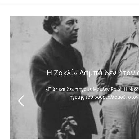
Η Ζακλίν Λαμπά δεν ήταν 
«Πώς και δεν πήγαμε Μουλέν Ρουζ; Η Νικόλ
ηγέτης του σουρεαλισμού, στον 