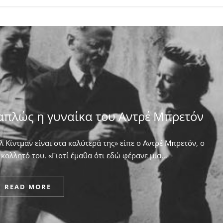
απλώς η γυναίκα του Αντρέ Μπρετόν
 Κίντμαν είναι στα καλύτερά της» είπε ο Αντρέ Μπρετόν, ο
κολλητό του. ​«Γιατί έμαθα ότι εδώ φέρανε μια…
READ MORE