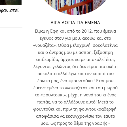
μφανιστεί
ΛΊΓΑ ΛΌΓΙΑ ΓΙΑ ΕΜΈΝΑ
Είμαι η Έφη και από το 2012, που έμεινα
έγκυος στον γιο μου, ακούω και στο
«νουαζέτα». Ούσα μελαχρινή, σοκολατένια
και ο άντρας μου με άσπρη, ξέξασπρη
επιδερμίδα, άρχισε να με αποκαλεί έτσι,
λέγοντας γελώντας ότι δεν είμαι πια σκέτη
σοκολάτα αλλά έχω και τον καρπό του
έρωτα μας, ένα «φουντούκι»! Έτσι μου
έμεινε εμένα το «νουαζέτα» και του μωρού
το «φουντούκι», μέχρι η νονά του κι ένας
παπάς, να το αλλάξουνε αυτό! Μετά το
φουντούκι και πριν τη φουντουκοαδερφή,
αποφάσισα να εκσυγχρονίσω τον εαυτό
μου, ως προς το θέμα της γραφής –