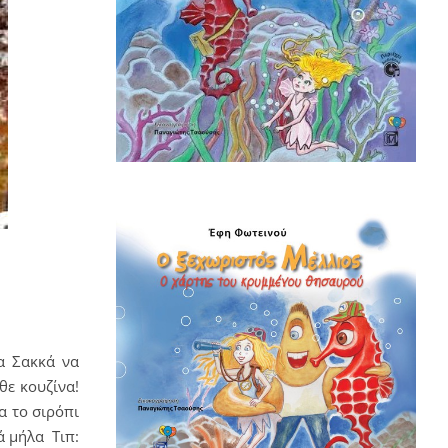
α Σακκά να
θε κουζίνα!
α το σιρόπι
ά μήλα Τιπ: