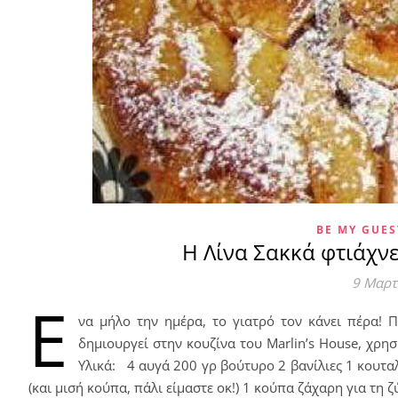
BE MY GUES
Η Λίνα Σακκά φτιάχνε
9 Μαρτ
Έ
να μήλο την ημέρα, το γιατρό τον κάνει πέρα! 
δημιουργεί στην κουζίνα του Marlin’s House, χρη
Υλικά: 4 αυγά 200 γρ βούτυρο 2 βανίλιες 1 κουτα
(και μισή κούπα, πάλι είμαστε οκ!) 1 κούπα ζάχαρη για τη