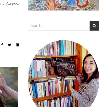
α μήλα μας,