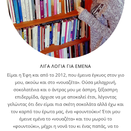
ΛΊΓΑ ΛΌΓΙΑ ΓΙΑ ΕΜΈΝΑ
Είμαι η Έφη και από το 2012, που έμεινα έγκυος στον γιο
μου, ακούω και στο «νουαζέτα». Ούσα μελαχρινή,
σοκολατένια και ο άντρας μου με άσπρη, ξέξασπρη
επιδερμίδα, άρχισε να με αποκαλεί έτσι, λέγοντας
γελώντας ότι δεν είμαι πια σκέτη σοκολάτα αλλά έχω και
τον καρπό του έρωτα μας, ένα «φουντούκι»! Έτσι μου
έμεινε εμένα το «νουαζέτα» και του μωρού το
«φουντούκι», μέχρι η νονά του κι ένας παπάς, να το