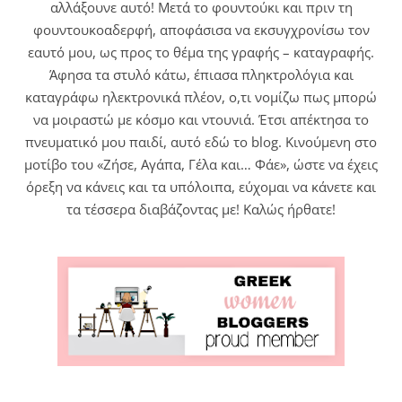
αλλάξουνε αυτό! Μετά το φουντούκι και πριν τη
φουντουκοαδερφή, αποφάσισα να εκσυγχρονίσω τον
εαυτό μου, ως προς το θέμα της γραφής – καταγραφής.
Άφησα τα στυλό κάτω, έπιασα πληκτρολόγια και
καταγράφω ηλεκτρονικά πλέον, ο,τι νομίζω πως μπορώ
να μοιραστώ με κόσμο και ντουνιά. Έτσι απέκτησα το
πνευματικό μου παιδί, αυτό εδώ το blog. Κινούμενη στο
μοτίβο του «Ζήσε, Αγάπα, Γέλα και… Φάε», ώστε να έχεις
όρεξη να κάνεις και τα υπόλοιπα, εύχομαι να κάνετε και
τα τέσσερα διαβάζοντας με! Καλώς ήρθατε!