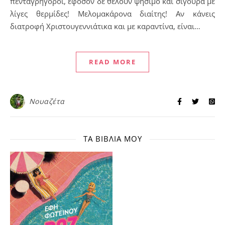
πενταγρήγοροι, εφόσον δε θέλουν ψήσιμο και σίγουρα με
λίγες θερμίδες! Μελομακάρονα διαίτης! Αν κάνεις
διατροφή Χριστουγεννιάτικα και με καραντίνα, είναι…
READ MORE
Νουαζέτα
ΤΑ ΒΙΒΛΊΑ ΜΟΥ