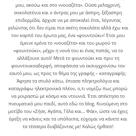
μου, ακούω και στο «νουαζέτα». Ούσα μελαχρινή,
σοκολατένια και ο άντρας μου με άσπρη, ξέξασπρη
επιδερμίδα, άρχισε να με αποκαλεί έτσι, λέγοντας
γελώντας ότι δεν είμαι πια σκέτη σοκολάτα αλλά έχω και
τον καρπό του έρωτα μας, ένα «φουντούκι»! Έτσι μου
έμεινε εμένα το «νουαζέτα» και του μωρού το
«φουντούκι», μέχρι η νονά του κι ένας παπάς, να το
αλλάξουνε αυτό! Μετά το φουντούκι και πριν τη
φουντουκοαδερφή, αποφάσισα να εκσυγχρονίσω τον
εαυτό μου, ως προς το θέμα της γραφής – καταγραφής.
Άφησα τα στυλό κάτω, έπιασα πληκτρολόγια και
καταγράφω ηλεκτρονικά πλέον, ο,τι νομίζω πως μπορώ
να μοιραστώ με κόσμο και ντουνιά. Έτσι απέκτησα το
πνευματικό μου παιδί, αυτό εδώ το blog. Κινούμενη στο
μοτίβο του «Ζήσε, Αγάπα, Γέλα και… Φάε», ώστε να έχεις
όρεξη να κάνεις και τα υπόλοιπα, εύχομαι να κάνετε και
τα τέσσερα διαβάζοντας με! Καλώς ήρθατε!