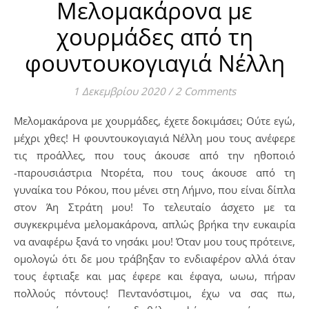
Μελομακάρονα με
χουρμάδες από τη
φουντουκογιαγιά Νέλλη
1 Δεκεμβρίου 2020
/
2 Comments
Μελομακάρονα με χουρμάδες, έχετε δοκιμάσει; Ούτε εγώ,
μέχρι χθες! Η φουντουκογιαγιά Νέλλη μου τους ανέφερε
τις προάλλες, που τους άκουσε από την ηθοποιό
-παρουσιάστρια Ντορέτα, που τους άκουσε από τη
γυναίκα του Ρόκου, που μένει στη Λήμνο, που είναι δίπλα
στον Άη Στράτη μου! Το τελευταίο άσχετο με τα
συγκεκριμένα μελομακάρονα, απλώς βρήκα την ευκαιρία
να αναφέρω ξανά το νησάκι μου! Όταν μου τους πρότεινε,
ομολογώ ότι δε μου τράβηξαν το ενδιαφέρον αλλά όταν
τους έφτιαξε και μας έφερε και έφαγα, ωωω, πήραν
πολλούς πόντους! Πεντανόστιμοι, έχω να σας πω,