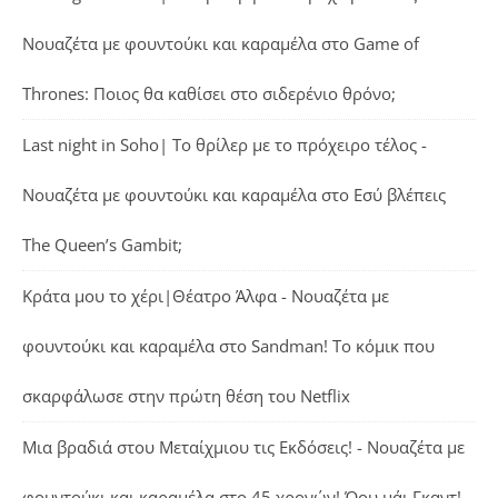
Νουαζέτα με φουντούκι και καραμέλα
στο
Game of
Thrones: Ποιος θα καθίσει στο σιδερένιο θρόνο;
Last night in Soho| Το θρίλερ με το πρόχειρο τέλος -
Νουαζέτα με φουντούκι και καραμέλα
στο
Εσύ βλέπεις
The Queen’s Gambit;
Κράτα μου το χέρι|Θέατρο Άλφα - Νουαζέτα με
φουντούκι και καραμέλα
στο
Sandman! Το κόμικ που
σκαρφάλωσε στην πρώτη θέση του Netflix
Μια βραδιά στου Μεταίχμιου τις Εκδόσεις! - Νουαζέτα με
φουντούκι και καραμέλα
στο
45 χρονών! Όου μάι Γκαντ!