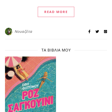
READ MORE
Νουαζέτα
ΤΑ ΒΙΒΛΊΑ ΜΟΥ