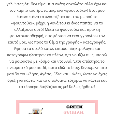
γελώντας ότι δεν είμαι πια σκέτη σοκολάτα αλλά έχω και
τον καρπό του έρωτα μας, ένα «φουντούκι»! Έτσι μου
έμεινε εμένα το «νουαζέτα» και του μωρού το
«φουντούκι», μέχρι η νονά του κι ένας παπάς, να το
αλλάξουνε αυτό! Μετά το φουντούκι και πριν τη
φουντουκοαδερφή, αποφάσισα να εκσυγχρονίσω τον
εαυτό μου, ως προς το θέμα της γραφής – καταγραφής.
Άφησα τα στυλό κάτω, έπιασα πληκτρολόγια και
καταγράφω ηλεκτρονικά πλέον, ο,τι νομίζω πως μπορώ
να μοιραστώ με κόσμο και ντουνιά. Έτσι απέκτησα το
πνευματικό μου παιδί, αυτό εδώ το blog. Κινούμενη στο
μοτίβο του «Ζήσε, Αγάπα, Γέλα και… Φάε», ώστε να έχεις
όρεξη να κάνεις και τα υπόλοιπα, εύχομαι να κάνετε και
τα τέσσερα διαβάζοντας με! Καλώς ήρθατε!