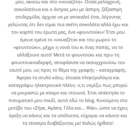
μου, ακούω και στο «νουαζέτα». Ούσα μελαχρινή,
σοκολατένια και ο άντρας μου με άσπρη, ξέξασπρη
επιδερμίδα, άρχισε να με αποκαλεί έτσι, λέγοντας
γελώντας ότι δεν είμαι πια σκέτη σοκολάτα αλλά έχω και
τον καρπό του έρωτα μας, ένα «φουντούκι»! Έτσι μου
έμεινε εμένα το «νουαζέτα» και του μωρού το
«φουντούκι», μέχρι η νονά του κι ένας παπάς, να το
αλλάξουνε αυτό! Μετά το φουντούκι και πριν τη
φουντουκοαδερφή, αποφάσισα να εκσυγχρονίσω τον
εαυτό μου, ως προς το θέμα της γραφής – καταγραφής.
Άφησα τα στυλό κάτω, έπιασα πληκτρολόγια και
καταγράφω ηλεκτρονικά πλέον, ο,τι νομίζω πως μπορώ
να μοιραστώ με κόσμο και ντουνιά. Έτσι απέκτησα το
πνευματικό μου παιδί, αυτό εδώ το blog. Κινούμενη στο
μοτίβο του «Ζήσε, Αγάπα, Γέλα και… Φάε», ώστε να έχεις
όρεξη να κάνεις και τα υπόλοιπα, εύχομαι να κάνετε και
τα τέσσερα διαβάζοντας με! Καλώς ήρθατε!