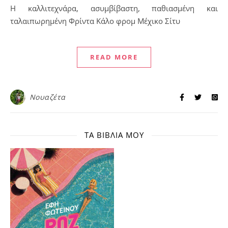
Η καλλιτεχνάρα, ασυμβίβαστη, παθιασμένη και
ταλαιπωρημένη Φρίντα Κάλο φρομ Μέχικο Σίτυ
READ MORE
Νουαζέτα
ΤΑ ΒΙΒΛΊΑ ΜΟΥ