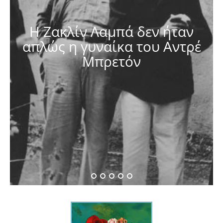
Η Ζακλίν Λαμπά δεν ήταν
απλώς η γυναίκα του Αντρέ
Μπρετόν