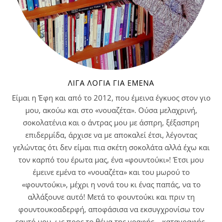
ΛΊΓΑ ΛΌΓΙΑ ΓΙΑ ΕΜΈΝΑ
Είμαι η Έφη και από το 2012, που έμεινα έγκυος στον γιο
μου, ακούω και στο «νουαζέτα». Ούσα μελαχρινή,
σοκολατένια και ο άντρας μου με άσπρη, ξέξασπρη
επιδερμίδα, άρχισε να με αποκαλεί έτσι, λέγοντας
γελώντας ότι δεν είμαι πια σκέτη σοκολάτα αλλά έχω και
τον καρπό του έρωτα μας, ένα «φουντούκι»! Έτσι μου
έμεινε εμένα το «νουαζέτα» και του μωρού το
«φουντούκι», μέχρι η νονά του κι ένας παπάς, να το
αλλάξουνε αυτό! Μετά το φουντούκι και πριν τη
φουντουκοαδερφή, αποφάσισα να εκσυγχρονίσω τον
εαυτό μου, ως προς το θέμα της γραφής – καταγραφής.