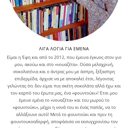
ΛΊΓΑ ΛΌΓΙΑ ΓΙΑ ΕΜΈΝΑ
Είμαι η Έφη και από το 2012, που έμεινα έγκυος στον γιο
μου, ακούω και στο «νουαζέτα». Ούσα μελαχρινή,
σοκολατένια και ο άντρας μου με άσπρη, ξέξασπρη
επιδερμίδα, άρχισε να με αποκαλεί έτσι, λέγοντας
γελώντας ότι δεν είμαι πια σκέτη σοκολάτα αλλά έχω και
τον καρπό του έρωτα μας, ένα «φουντούκι»! Έτσι μου
έμεινε εμένα το «νουαζέτα» και του μωρού το
«φουντούκι», μέχρι η νονά του κι ένας παπάς, να το
αλλάξουνε αυτό! Μετά το φουντούκι και πριν τη
φουντουκοαδερφή, αποφάσισα να εκσυγχρονίσω τον