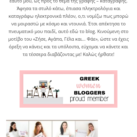
εαυτό μου, ως προς το θέμα της γραφής – καταγραφής.
Άφησα τα στυλό κάτω, έπιασα πληκτρολόγια και
καταγράφω ηλεκτρονικά πλέον, ο,τι νομίζω πως μπορώ
να μοιραστώ με κόσμο και ντουνιά. Έτσι απέκτησα το
πνευματικό μου παιδί, αυτό εδώ το blog. Κινούμενη στο
μοτίβο του «Ζήσε, Αγάπα, Γέλα και… Φάε», ώστε να έχεις
όρεξη να κάνεις και τα υπόλοιπα, εύχομαι να κάνετε και
τα τέσσερα διαβάζοντας με! Καλώς ήρθατε!