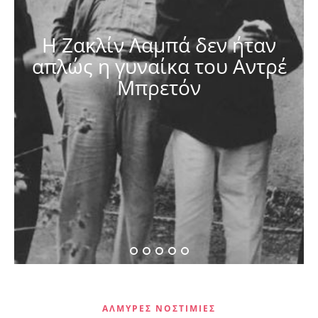
Η Ζακλίν Λαμπά δεν ήταν
απλώς η γυναίκα του Αντρέ
Μπρετόν
ΑΛΜΥΡΈΣ ΝΟΣΤΙΜΙΈΣ