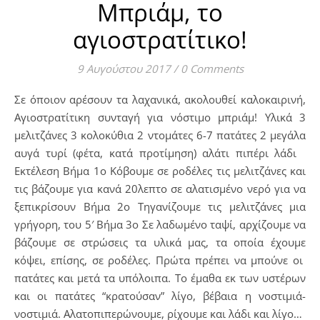
Μπριάμ, το
αγιοστρατίτικο!
9 Αυγούστου 2017
/
0 Comments
Σε όποιον αρέσουν τα λαχανικά, ακολουθεί καλοκαιρινή,
Αγιοστρατίτικη συνταγή για νόστιμο μπριάμ! Υλικά 3
μελιτζάνες 3 κολοκύθια 2 ντομάτες 6-7 πατάτες 2 μεγάλα
αυγά τυρί (φέτα, κατά προτίμηση) αλάτι πιπέρι λάδι
Εκτέλεση Βήμα 1ο Κόβουμε σε ροδέλες τις μελιτζάνες και
τις βάζουμε για κανά 20λεπτο σε αλατισμένο νερό για να
ξεπικρίσουν Βήμα 2ο Τηγανίζουμε τις μελιτζάνες μια
γρήγορη, του 5′ Βήμα 3ο Σε λαδωμένο ταψί, αρχίζουμε να
βάζουμε σε στρώσεις τα υλικά μας, τα οποία έχουμε
κόψει, επίσης, σε ροδέλες. Πρώτα πρέπει να μπούνε οι
πατάτες και μετά τα υπόλοιπα. Το έμαθα εκ των υστέρων
και οι πατάτες “κρατούσαν” λίγο, βέβαια η νοστιμιά-
νοστιμιά. Αλατοπιπερώνουμε, ρίχουμε και λάδι και λίγο…