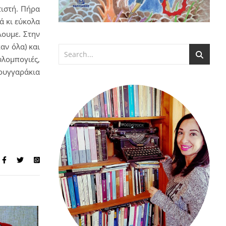
τιστή. Πήρα
ά κι εύκολα
λουμε. Στην
αν όλα) και
λομπογιές,
φουγγαράκια