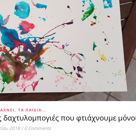
,
ΙΆΧΝΕΙ
ΤΑ ΠΑΙΔΊΑ...
 δαχτυλομπογιές που φτιάχνουμε μόνοι
τίου 2018
/
0 Comments