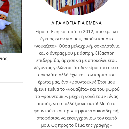
ΛΊΓΑ ΛΌΓΙΑ ΓΙΑ ΕΜΈΝΑ
Είμαι η Έφη και από το 2012, που έμεινα
έγκυος στον γιο μου, ακούω και στο
«νουαζέτα». Ούσα μελαχρινή, σοκολατένια
και ο άντρας μου με άσπρη, ξέξασπρη
γιος
επιδερμίδα, άρχισε να με αποκαλεί έτσι,
λέγοντας γελώντας ότι δεν είμαι πια σκέτη
σοκολάτα αλλά έχω και τον καρπό του
έρωτα μας, ένα «φουντούκι»! Έτσι μου
έμεινε εμένα το «νουαζέτα» και του μωρού
το «φουντούκι», μέχρι η νονά του κι ένας
παπάς, να το αλλάξουνε αυτό! Μετά το
φουντούκι και πριν τη φουντουκοαδερφή,
αποφάσισα να εκσυγχρονίσω τον εαυτό
μου, ως προς το θέμα της γραφής –