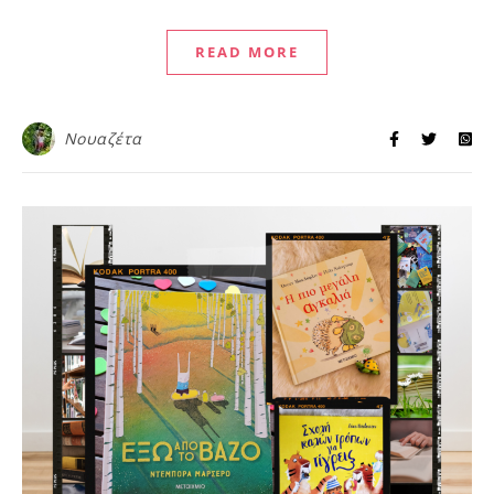
READ MORE
Νουαζέτα