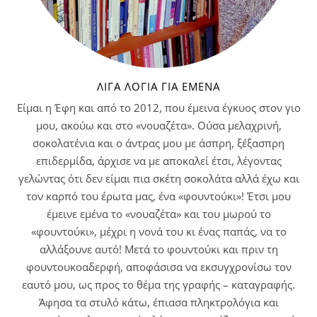
ΛΊΓΑ ΛΌΓΙΑ ΓΙΑ ΕΜΈΝΑ
Είμαι η Έφη και από το 2012, που έμεινα έγκυος στον γιο
μου, ακούω και στο «νουαζέτα». Ούσα μελαχρινή,
σοκολατένια και ο άντρας μου με άσπρη, ξέξασπρη
επιδερμίδα, άρχισε να με αποκαλεί έτσι, λέγοντας
γελώντας ότι δεν είμαι πια σκέτη σοκολάτα αλλά έχω και
τον καρπό του έρωτα μας, ένα «φουντούκι»! Έτσι μου
έμεινε εμένα το «νουαζέτα» και του μωρού το
«φουντούκι», μέχρι η νονά του κι ένας παπάς, να το
αλλάξουνε αυτό! Μετά το φουντούκι και πριν τη
φουντουκοαδερφή, αποφάσισα να εκσυγχρονίσω τον
εαυτό μου, ως προς το θέμα της γραφής – καταγραφής.
Άφησα τα στυλό κάτω, έπιασα πληκτρολόγια και