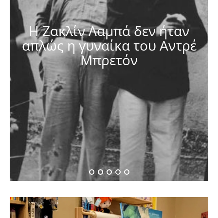
Η Ζακλίν Λαμπά δεν ήταν
απλώς η γυναίκα του Αντρέ
Μπρετόν