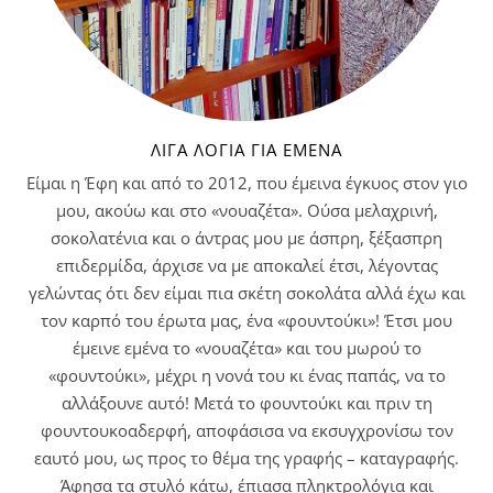
ΛΊΓΑ ΛΌΓΙΑ ΓΙΑ ΕΜΈΝΑ
Είμαι η Έφη και από το 2012, που έμεινα έγκυος στον γιο
μου, ακούω και στο «νουαζέτα». Ούσα μελαχρινή,
σοκολατένια και ο άντρας μου με άσπρη, ξέξασπρη
επιδερμίδα, άρχισε να με αποκαλεί έτσι, λέγοντας
γελώντας ότι δεν είμαι πια σκέτη σοκολάτα αλλά έχω και
τον καρπό του έρωτα μας, ένα «φουντούκι»! Έτσι μου
έμεινε εμένα το «νουαζέτα» και του μωρού το
«φουντούκι», μέχρι η νονά του κι ένας παπάς, να το
αλλάξουνε αυτό! Μετά το φουντούκι και πριν τη
φουντουκοαδερφή, αποφάσισα να εκσυγχρονίσω τον
εαυτό μου, ως προς το θέμα της γραφής – καταγραφής.
Άφησα τα στυλό κάτω, έπιασα πληκτρολόγια και