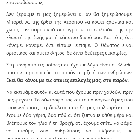
επανορθώσουμε;
Δεν ξέρουμε τι μας ξημερώνει κι αν θα ξημερώσουμε.
Μπορεί να της έρθει της Ατρόπου να κόψει ξαφνικά και
χωρίς τον παραμικρό δισταγμό με το ψαλιδάκι της την
κλωστή της ζωής μας ή κάποιου δικού μας. Και τότε, ό,τι
κάναμε, κάναμε, ό,τι είπαμε, είπαμε. Ο θάνατος είναι
οριστικός και αμετάκλητος, δε δινει δεύτερες ευκαιρίες.
Στη μόνη από τις μοίρες που έχουμε λόγο είναι η Κλωθώ
που αντιπροσωπεύει το παρόν στη ζωή των ανθρώπων.
Εκεί θα κάνουμε τις όποιες επιλογές μας, στο παρόν.
Να εκτιμάμε αυτόν κι αυτά που έχουμε πριν χαθούν, πριν
μας φύγουν. Το σύντροφό μας και την οικογένειά μας που
τσακωνόμαστε, τη δουλειά που δε μας πολυαρέσει, ότι
έχουμε δύο χέρια, δύο πόδια, ότι ξυπνάμε κάθε μέρα και
βλέπουμε τον ήλιο ή τη βροχή, ότι έχουμε σπίτι, να φάμε,
να πιούμε, δυο ανθρώπους να μιλήσουμε, να
μοιραστούμε, να αγκαλιαστούμε, να αγαπηθούμε.