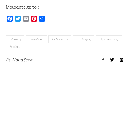
Μοιραστείτε το :
Facebook
Twitter
Email
Pinterest
Μοιραστείτε
αλλαγή
απώλεια
δεδομένο
επιλογές
Ηράκλειτος
Μοίρες
By
Νουαζέτα