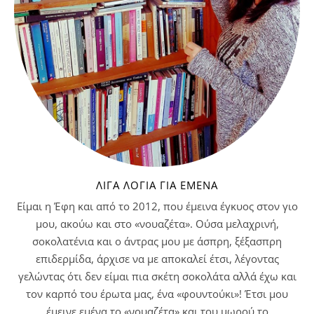
ΛΊΓΑ ΛΌΓΙΑ ΓΙΑ ΕΜΈΝΑ
Είμαι η Έφη και από το 2012, που έμεινα έγκυος στον γιο
μου, ακούω και στο «νουαζέτα». Ούσα μελαχρινή,
σοκολατένια και ο άντρας μου με άσπρη, ξέξασπρη
επιδερμίδα, άρχισε να με αποκαλεί έτσι, λέγοντας
γελώντας ότι δεν είμαι πια σκέτη σοκολάτα αλλά έχω και
τον καρπό του έρωτα μας, ένα «φουντούκι»! Έτσι μου
έμεινε εμένα το «νουαζέτα» και του μωρού το