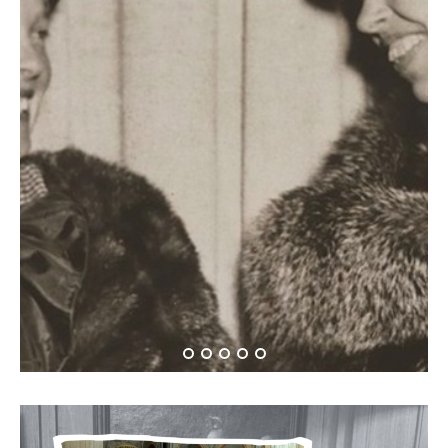
Όταν η Αμέλια Έρχαρτ
συνάντησε την Έλενορ
Ρούσβελτ…