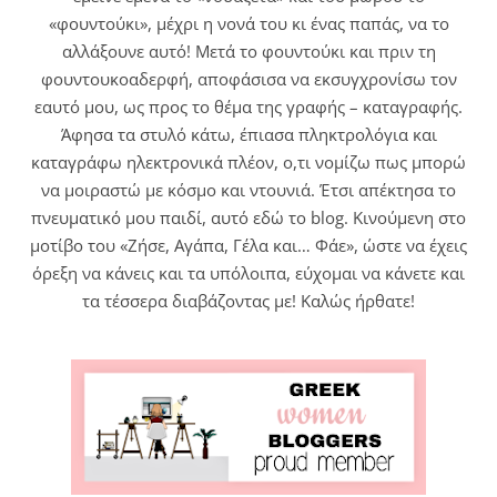
«φουντούκι», μέχρι η νονά του κι ένας παπάς, να το
αλλάξουνε αυτό! Μετά το φουντούκι και πριν τη
φουντουκοαδερφή, αποφάσισα να εκσυγχρονίσω τον
εαυτό μου, ως προς το θέμα της γραφής – καταγραφής.
Άφησα τα στυλό κάτω, έπιασα πληκτρολόγια και
καταγράφω ηλεκτρονικά πλέον, ο,τι νομίζω πως μπορώ
να μοιραστώ με κόσμο και ντουνιά. Έτσι απέκτησα το
πνευματικό μου παιδί, αυτό εδώ το blog. Κινούμενη στο
μοτίβο του «Ζήσε, Αγάπα, Γέλα και… Φάε», ώστε να έχεις
όρεξη να κάνεις και τα υπόλοιπα, εύχομαι να κάνετε και
τα τέσσερα διαβάζοντας με! Καλώς ήρθατε!