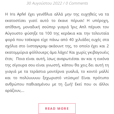
30 Αυγούστου 2022
/
0 Comments
H Iris Apfel έχει γενέθλια αλλά μην της ευχηθείς να τα
εκατοστίσει γιατί αυτό το έκανε πέρυσι! Η υπέροχη,
απίθανη, μοναδική σούπερ γιαγιά Ίρις Απλ πέρυσι τον
Αύγουστο φύσηξε τα 100 της κεράκια και την τελευταία
φορά που τσέκαρα είχε πάνω από 40 χιλιάδες ευχές στα
σχόλια στο ίνσταγκραμ ακάουντ της, το οποίο έχει και 2
εκατομμύρια φόλλουερς άμα λάχει! Και χωρίς γκιβαγουέις
έτσι; Ποια είναι αυτή, ίσως αναρωτιέσαι αν και η εικόνα
της σίγουρα σου είναι γνωστή, κάπου θα χεις δει αυτή τη
γιαγιά με τα τεράστια μοντέρνα γυαλιά, το κοντό μαλλί
και το πολύυυυυυ ξεχωριστό ντύσιμο! Είναι πρότυπο
ανθρώπου παθιασμένου με τη ζωή! Εκεί που οι άλλοι
αράζουν,…
READ MORE