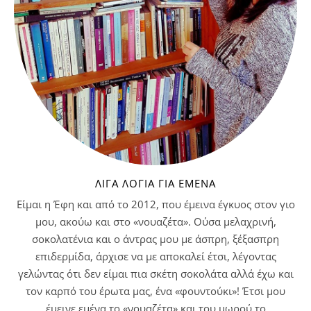
ΛΊΓΑ ΛΌΓΙΑ ΓΙΑ ΕΜΈΝΑ
Είμαι η Έφη και από το 2012, που έμεινα έγκυος στον γιο
μου, ακούω και στο «νουαζέτα». Ούσα μελαχρινή,
σοκολατένια και ο άντρας μου με άσπρη, ξέξασπρη
επιδερμίδα, άρχισε να με αποκαλεί έτσι, λέγοντας
γελώντας ότι δεν είμαι πια σκέτη σοκολάτα αλλά έχω και
τον καρπό του έρωτα μας, ένα «φουντούκι»! Έτσι μου
έμεινε εμένα το «νουαζέτα» και του μωρού το