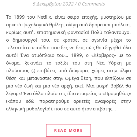
5 Δεκεμβρίου 2022
/
0 Comments
Το 1899 του Netflix, είναι σειρά εποχής, μυστηρίου με
αρκετό ψυχολογικό θρίλερ, ολίγη από δράμα και μπόλικη,
κυρίως αυτή, επιστημονική φαντασία! Πολύ ταλαντούχοι
ο δημιουργοί του, σε κρατάει σε αγωνία μέχρι το
τελευταίο επεισόδιο που θες να δεις πώς θα εξηγηθεί όλο
αυτό! Ένα ατμόπλοιο του… 1899, ο «Κέρβερος» με το
όνομα, ξεκινάει το ταξίδι του στη Νέα Υόρκη με
πλούσιους (;) επιβάτες από διάφορες χώρες στην άλφα
θέση και μετανάστες στην ωμέγα θέση, που ελπίζουν σε
μια νέα ζωή και μια νέα αρχή, εκεί. Μια μικρή Βαβέλ θα
λέγαμε! Ένα άλλο πλοίο της ίδια εταιρείας ο «Προμηθέας»
(κάπου εδώ παρατηρούμε αρκετές αναφορές στην
ελληνική μυθολογία!), που σε αυτό ήταν επιβάτης…
READ MORE