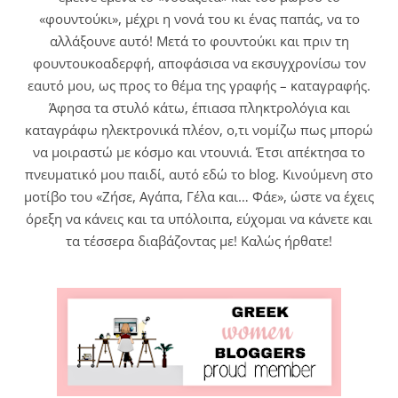
«φουντούκι», μέχρι η νονά του κι ένας παπάς, να το
αλλάξουνε αυτό! Μετά το φουντούκι και πριν τη
φουντουκοαδερφή, αποφάσισα να εκσυγχρονίσω τον
εαυτό μου, ως προς το θέμα της γραφής – καταγραφής.
Άφησα τα στυλό κάτω, έπιασα πληκτρολόγια και
καταγράφω ηλεκτρονικά πλέον, ο,τι νομίζω πως μπορώ
να μοιραστώ με κόσμο και ντουνιά. Έτσι απέκτησα το
πνευματικό μου παιδί, αυτό εδώ το blog. Κινούμενη στο
μοτίβο του «Ζήσε, Αγάπα, Γέλα και… Φάε», ώστε να έχεις
όρεξη να κάνεις και τα υπόλοιπα, εύχομαι να κάνετε και
τα τέσσερα διαβάζοντας με! Καλώς ήρθατε!