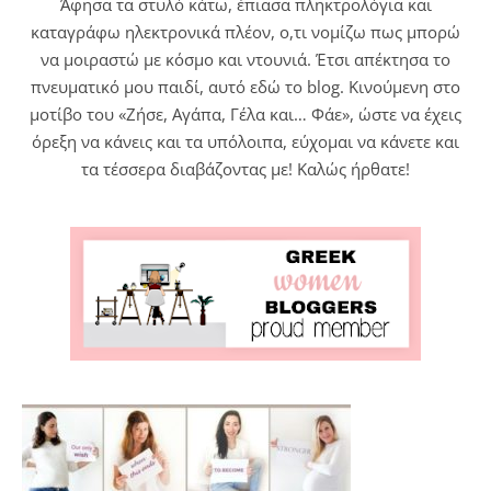
Άφησα τα στυλό κάτω, έπιασα πληκτρολόγια και
καταγράφω ηλεκτρονικά πλέον, ο,τι νομίζω πως μπορώ
να μοιραστώ με κόσμο και ντουνιά. Έτσι απέκτησα το
πνευματικό μου παιδί, αυτό εδώ το blog. Κινούμενη στο
μοτίβο του «Ζήσε, Αγάπα, Γέλα και… Φάε», ώστε να έχεις
όρεξη να κάνεις και τα υπόλοιπα, εύχομαι να κάνετε και
τα τέσσερα διαβάζοντας με! Καλώς ήρθατε!