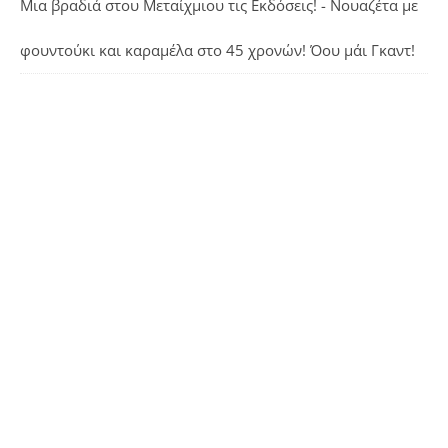
Μια βραδιά στου Μεταίχμιου τις Εκδόσεις! - Νουαζέτα με
φουντούκι και καραμέλα
στο
45 χρονών! Όου μάι Γκαντ!