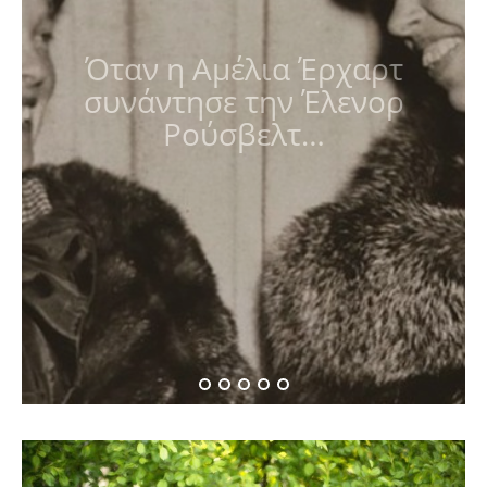
Όταν η Αμέλια Έρχαρτ
συνάντησε την Έλενορ
Ρούσβελτ…