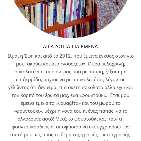
ΛΊΓΑ ΛΌΓΙΑ ΓΙΑ ΕΜΈΝΑ
Είμαι η Έφη και από το 2012, που έμεινα έγκυος στον γιο
μου, ακούω και στο «νουαζέτα». Ούσα μελαχρινή,
σοκολατένια και ο άντρας μου με άσπρη, ξέξασπρη
επιδερμίδα, άρχισε να με αποκαλεί έτσι, λέγοντας
γελώντας ότι δεν είμαι πια σκέτη σοκολάτα αλλά έχω και
τον καρπό του έρωτα μας, ένα «φουντούκι»! Έτσι μου
έμεινε εμένα το «νουαζέτα» και του μωρού το
«φουντούκι», μέχρι η νονά του κι ένας παπάς, να το
αλλάξουνε αυτό! Μετά το φουντούκι και πριν τη
φουντουκοαδερφή, αποφάσισα να εκσυγχρονίσω τον
εαυτό μου, ως προς το θέμα της γραφής – καταγραφής.