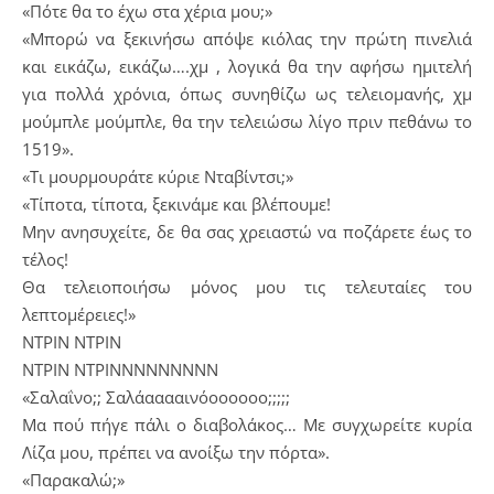
«Πότε θα το έχω στα χέρια μου;»
«Μπορώ να ξεκινήσω απόψε κιόλας την πρώτη πινελιά
και εικάζω, εικάζω….χμ , λογικά θα την αφήσω ημιτελή
για πολλά χρόνια, όπως συνηθίζω ως τελειομανής, χμ
μούμπλε μούμπλε, θα την τελειώσω λίγο πριν πεθάνω το
1519».
«Τι μουρμουράτε κύριε Νταβίντσι;»
«Τίποτα, τίποτα, ξεκινάμε και βλέπουμε!
Μην ανησυχείτε, δε θα σας χρειαστώ να ποζάρετε έως το
τέλος!
Θα τελειοποιήσω μόνος μου τις τελευταίες του
λεπτομέρειες!»
ΝΤΡΙΝ ΝΤΡΙΝ
ΝΤΡΙΝ ΝΤΡΙΝΝΝΝΝΝΝΝΝ
«Σαλαΐνο;; Σαλάααααινόοοοοοο;;;;;
Μα πού πήγε πάλι ο διαβολάκος… Με συγχωρείτε κυρία
Λίζα μου, πρέπει να ανοίξω την πόρτα».
«Παρακαλώ;»