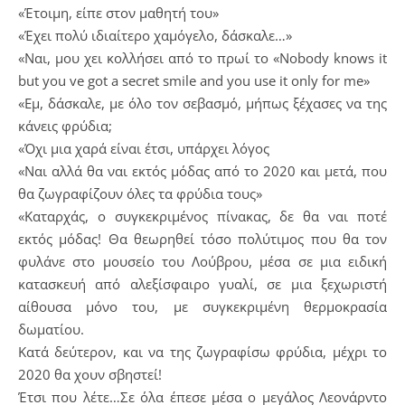
«Έτοιμη, είπε στον μαθητή του»
«Έχει πολύ ιδιαίτερο χαμόγελο, δάσκαλε…»
«Ναι, μου χει κολλήσει από το πρωί το «Nobody knows it
but you ve got a secret smile and you use it only for me»
«Εμ, δάσκαλε, με όλο τον σεβασμό, μήπως ξέχασες να της
κάνεις φρύδια;
«Όχι μια χαρά είναι έτσι, υπάρχει λόγος
«Ναι αλλά θα ναι εκτός μόδας από το 2020 και μετά, που
θα ζωγραφίζουν όλες τα φρύδια τους»
«Καταρχάς, ο συγκεκριμένος πίνακας, δε θα ναι ποτέ
εκτός μόδας! Θα θεωρηθεί τόσο πολύτιμος που θα τον
φυλάνε στο μουσείο του Λούβρου, μέσα σε μια ειδική
κατασκευή από αλεξίσφαιρο γυαλί, σε μια ξεχωριστή
αίθουσα μόνο του, με συγκεκριμένη θερμοκρασία
δωματίου.
Κατά δεύτερον, και να της ζωγραφίσω φρύδια, μέχρι το
2020 θα χουν σβηστεί!
Έτσι που λέτε…Σε όλα έπεσε μέσα ο μεγάλος Λεονάρντο