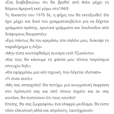
«Σας διαβεβαιώνω ότι θα βρεθεί από Ασία μέχρι τη
Βόρεια Αμερική εκεί γύρω στο1960!
Τη δεκαετία του 1970 δε, η φήμη του θα εκτοξευθεί! Θα
έχει μέχρι και δικό του γραμματοκιβώτιο για να δέχεται
γράμματα αγάπης, ερωτικά γράμματα και λουλούδια από
διάφορους θαυμαστές».
«Εγώ πάντως θα τον κρεμάσω στο σαλόνι μου, διέκοψε το
παραλήρημα η Λίζα»
«Μην είστε κοντόφθαλμη σινιόρα ντελ Τζιοκόντο»
«Και πώς θα κάνουμε τη φάτσα μου τέτοια παγκόσμια
επιτυχία δηλ;»
«Θα εφαρμόσω μια νέα τεχνική, που λέγεται sfumato»
«Τι είναι αυτό;»
«Μη σας απασχολεί! Θα πετύχω μια αινιγματική έκφραση
στο πρόσωπό σας και από όποιο σημείο και αν σας
κοιτάνε, θα πιστεύουν ότι τους κοιτάτε!
Επίσης, θα σας ζωγραφίσω ένα ελαφρύ μειδίαμα, θα είστε
τόσο ελκυστική αλλά και απρόσιτη, ταυτόχρονα!»