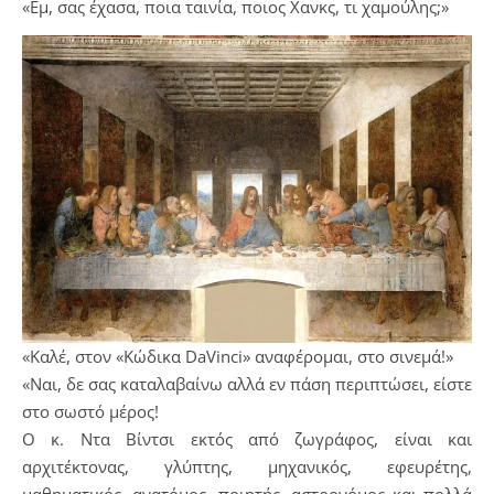
«Εμ, σας έχασα, ποια ταινία, ποιος Χανκς, τι χαμούλης;»
«Καλέ, στον «Κώδικα DaVinci» αναφέρομαι, στο σινεμά!»
«Ναι, δε σας καταλαβαίνω αλλά εν πάση περιπτώσει, είστε
στο σωστό μέρος!
Ο κ. Ντα Βίντσι εκτός από ζωγράφος, είναι και
αρχιτέκτονας, γλύπτης, μηχανικός, εφευρέτης,