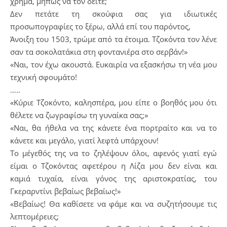
χρήμα, μήπως να τον δείτε;
Δεν πετάτε τη σκούφια σας για ιδιωτικές
προσωπογραφίες το ξέρω, αλλά επί του παρόντος,
Άνοιξη του 1503, τρώμε από τα έτοιμα. Τζοκόντα τον λένε
σαν τα σοκολατάκια στη φοντανιέρα στο σερβάν!»
«Ναι, τον έχω ακουστά. Ευκαιρία να εξασκήσω τη νέα μου
τεχνική σφουμάτο!
…..
«Κύριε Τζοκόντο, καλησπέρα, μου είπε ο βοηθός μου ότι
θέλετε να ζωγραφίσω τη γυναίκα σας;»
«Ναι, θα ήθελα να της κάνετε ένα πορτραίτο και να το
κάνετε και μεγάλο, γιατί λεφτά υπάρχουν!
Το μέγεθός της να το ζηλέψουν όλοι, αφενός γιατί εγώ
είμαι ο Τζοκόντας αφετέρου η Λίζα μου δεν είναι και
καμιά τυχαία, είναι γόνος της αριστοκρατίας, του
Γκεραρντίνι βεβαίως βεβαίως!»
«Βεβαίως! Θα καθίσετε να φάμε και να συζητήσουμε τις
λεπτομέρειες;