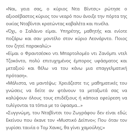
«Ναι, γεια σας, ο κύριος Ντα Βίντσι;» ρώτησε ο
αξιοσέβαστος κύριος τον νεαρό που άνοιξε την πόρτα της
οικίας Νταβίντσι κρατώντας καβαλέτα και πινέλα.
«Όχι, ο Σαλάινο είμαι. Υπηρέτης, μαθητής και ενίοτε
ποζάρω και σαν μοντέλο στον κύριο Λεονάρντο. Ποιος
τον ζητεί παρακαλώ;»
«Είμαι ο Φραντσέσκο ντι Μπαρτολομέο ντι Ζανόμπι ντελ
Τζοκόντο, πολύ επιτυχημένος έμπορος υφάσματος και
μεταξιού και θέλω να του κάνω μια επαγγελματική
πρόταση».
«Μάλιστα, να μαντέψω; Χρειάζεστε τις μαθηματικές του
γνώσεις να δείτε αν φτάνουν τα μεταξωτά σας να
καλύψουν όλους τους επιδέξιους ή κάποια εφεύρεση να
τυλίγονται τα τόπια με το ύφασμα…»
«Συγγνώμη, του Νταβίντσι του Ζωγράφου δεν είναι εδώ;
Εκείνου που έκανε τον «Μυστικό Δείπνο»; Που όταν τον
γυρίσει ταινία ο Τομ Χανκς, θα γίνει χαμούλης;»