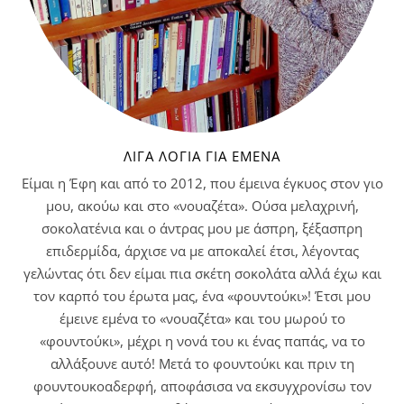
ΛΊΓΑ ΛΌΓΙΑ ΓΙΑ ΕΜΈΝΑ
Είμαι η Έφη και από το 2012, που έμεινα έγκυος στον γιο
μου, ακούω και στο «νουαζέτα». Ούσα μελαχρινή,
σοκολατένια και ο άντρας μου με άσπρη, ξέξασπρη
επιδερμίδα, άρχισε να με αποκαλεί έτσι, λέγοντας
γελώντας ότι δεν είμαι πια σκέτη σοκολάτα αλλά έχω και
τον καρπό του έρωτα μας, ένα «φουντούκι»! Έτσι μου
έμεινε εμένα το «νουαζέτα» και του μωρού το
«φουντούκι», μέχρι η νονά του κι ένας παπάς, να το
αλλάξουνε αυτό! Μετά το φουντούκι και πριν τη
φουντουκοαδερφή, αποφάσισα να εκσυγχρονίσω τον