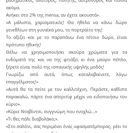
μαθηματικός, ανατόμος, ποιητής, αστρονόμος και πολλά
ακόμα.
Ανήκει στο 2% της mensa, αν έχετε ακουστά».
«Α μάλιστα, χαρισματικός! Θα ήθελα να κάνω δώρο
γενεθλίων στη γυναίκα μου, το πορτραίτο της!
Το αξίζει και με το παραπάνω ένα τέτοιο δώρο, είναι
πρότυπο ηθικής!
Θέλω να χρησιμοποιήσει σκούρα χρώματα για τα
ενδύματά της και να της φτιάξει κι ένα μαύρο πέπλο,
ξέρετε είναι πολύ της ισπανικής υψηλής μοδός!
Γνωρίζω από αυτά, όπως καταλαβαίνετε, λόγω
επαγγέλματος!»
«Αυτά θα τα πείτε με τον καλλιτέχνη. Περάστε, καθίστε
παρακαλώ, πάρτε ένα απεριτίφ μέχρι να ειδοποιήσω τον
κύριο».
«Κύριε Νταβίντσι, συγγνώμη που ενοχλώ…»
«Τι θες πάλι διαβολάκο;».
«Στο σαλόνι, σας περιμένει ένας υφασματέμπορας, ρέει το