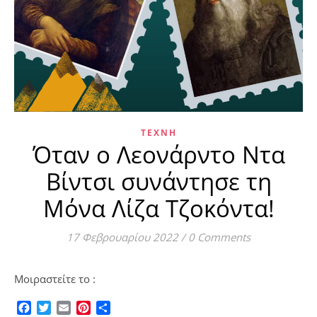
ΤΈΧΝΗ
Όταν ο Λεονάρντο Ντα
Βίντσι συνάντησε τη
Μόνα Λίζα Τζοκόντα!
17 Φεβρουαρίου 2022
/
0 Comments
Μοιραστείτε το :
Facebook
Twitter
Email
Pinterest
Μοιραστείτε