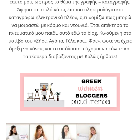
εαυτό μου, ως προς το θέμα της γραφής – καταγραφής.
Άφησα τα στυλό κάτω, έπιασα πληκτρολόγια και
καταγράφω ηλεκτρονικά πλέον, ο,τι νομίζω πως μπορώ
να μοιραστώ με κόσμο και ντουνιά. Έτσι απέκτησα το
πνευματικό μου παιδί, αυτό εδώ το blog. Κινούμενη στο
μοτίβο του «Ζήσε, Αγάπα, Γέλα και… Φάε», ώστε να έχεις
όρεξη να κάνεις και τα υπόλοιπα, εύχομαι να κάνετε και
τα τέσσερα διαβάζοντας με! Καλώς ήρθατε!