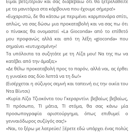
Είμαι βετζιτέριαν και σας διαβεβαιώ ότι θα ξετρελαθείτε
με τα μανιτάρια στα κάρβουνα που έχουμε σήμερα!»
«Ευχαριστώ, δε θα κάτσω με περιμένει καρμπονάρα σπίτι,
απλώς, να σας δώσω μια προκαταβολή και να σας πω ότι
ο πίνακας θα ονομαστεί «La Gioconda» από το επίθετό
μου προφανώς αλλά και από τη λέξη «gioconda» που
σημαίνει «ευτυχισμένη»!
Τα υπόλοιπα τα συζητάτε με τη Λίζα μου! Να της πω να
κατέβει από την άμαξα;»
«Δε θέλω προκαταβολή προς το παρόν, αλλά ναι, ας έρθει
η γυναίκα σας δύο λεπτά να τη δω!»
(Εισέρχεται η σύζυγος σεμνή και ταπεινή εις την οικία του
Ντα Βίντσι)
«Κυρία Λίζα Τζιοκόντα του Γκεραρντίνι βεβαίως βεβαίως,
ΤΙ πρόσωπο, ΤΙ μάτια, ΤΙ στόμα, θα σας κάνω μία
προσωπογραφία αριστούργημα, όπως επιθυμεί ο
γενναιόδωρος συζύγός σας!»
«Ναι, το ξέρω με λατρεύει! Ξέρετε εδώ υπάρχει ένας πολύς