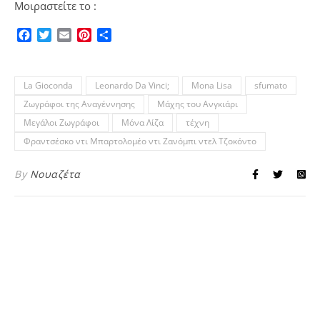
Μοιραστείτε το :
Facebook
Twitter
Email
Pinterest
Μοιραστείτε
La Gioconda
Leonardο Da Vinci;
Mona Lisa
sfumato
Ζωγράφοι της Αναγέννησης
Μάχης του Ανγκιάρι
Μεγάλοι Ζωγράφοι
Μόνα Λίζα
τέχνη
Φραντσέσκο ντι Μπαρτολομέο ντι Ζανόμπι ντελ Τζοκόντο
By
Νουαζέτα