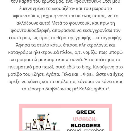
τον καρπό του έρωτα μας, ένα «φουντούκι»! Έτσι μου
έμεινε εμένα το «νουαζέτα» και του μωρού το
«φουντούκι», μέχρι η νονά του κι ένας παπάς, να το
αλλάξουνε αυτό! Μετά το φουντούκι και πριν τη
φουντουκοαδερφή, αποφάσισα να εκσυγχρονίσω τον
εαυτό μου, ως προς το θέμα της γραφής – καταγραφής.
Άφησα τα στυλό κάτω, έπιασα πληκτρολόγια και
καταγράφω ηλεκτρονικά πλέον, ο,τι νομίζω πως μπορώ
να μοιραστώ με κόσμο και ντουνιά. Έτσι απέκτησα το
πνευματικό μου παιδί, αυτό εδώ το blog. Κινούμενη στο
μοτίβο του «Ζήσε, Αγάπα, Γέλα και… Φάε», ώστε να έχεις
όρεξη να κάνεις και τα υπόλοιπα, εύχομαι να κάνετε και
τα τέσσερα διαβάζοντας με! Καλώς ήρθατε!