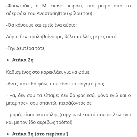
-Φουντούκι, η Μ. έκανε μωράκι, πιο μικρό από το
αδερφάκι του Αναστάση!(του φίλου του)
-Θα κάνουμε και εμείς ένα αύριο;
Αύριο δεν προλαβαίνουμε, θέλει πολλές μέρες αυτό.
-Την Δευτέρα τότε;
Ατάκα 2η
Καθισμένος στο καρεκλάκι για να φάμε.
-Aντε, πότε θα φάω; που είναι το φαγητό μου;
– «α, δεν σου τα είπαμε; Δεν θα φας εσύ, μόνο εγώ και ο
μπαμπάς», σου απαντώ, πειράζοντας σε.
– μαμά, είσαι σκατούλης!(copy paste αυτό που σε λέω εγω
και με τον ίδο ακριβώς τρόπο!)
Ατάκα 3η (στο περίπου!)