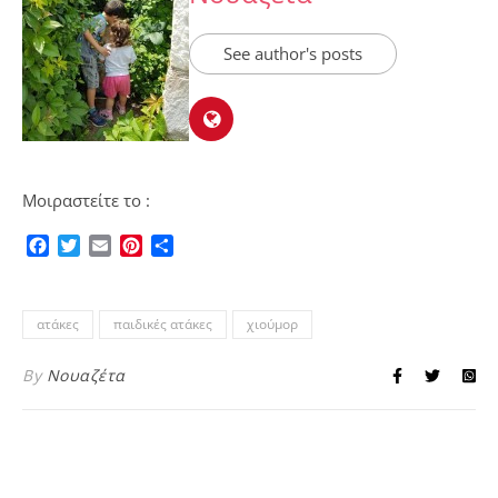
See author's posts
Μοιραστείτε το :
Facebook
Twitter
Email
Pinterest
Μοιραστείτε
ατάκες
παιδικές ατάκες
χιούμορ
By
Νουαζέτα