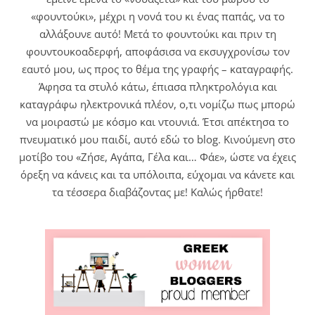
«φουντούκι», μέχρι η νονά του κι ένας παπάς, να το
αλλάξουνε αυτό! Μετά το φουντούκι και πριν τη
φουντουκοαδερφή, αποφάσισα να εκσυγχρονίσω τον
εαυτό μου, ως προς το θέμα της γραφής – καταγραφής.
Άφησα τα στυλό κάτω, έπιασα πληκτρολόγια και
καταγράφω ηλεκτρονικά πλέον, ο,τι νομίζω πως μπορώ
να μοιραστώ με κόσμο και ντουνιά. Έτσι απέκτησα το
πνευματικό μου παιδί, αυτό εδώ το blog. Κινούμενη στο
μοτίβο του «Ζήσε, Αγάπα, Γέλα και… Φάε», ώστε να έχεις
όρεξη να κάνεις και τα υπόλοιπα, εύχομαι να κάνετε και
τα τέσσερα διαβάζοντας με! Καλώς ήρθατε!