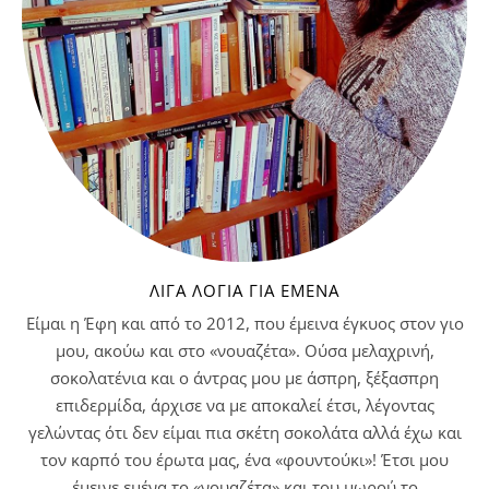
ΛΊΓΑ ΛΌΓΙΑ ΓΙΑ ΕΜΈΝΑ
Είμαι η Έφη και από το 2012, που έμεινα έγκυος στον γιο
μου, ακούω και στο «νουαζέτα». Ούσα μελαχρινή,
σοκολατένια και ο άντρας μου με άσπρη, ξέξασπρη
επιδερμίδα, άρχισε να με αποκαλεί έτσι, λέγοντας
γελώντας ότι δεν είμαι πια σκέτη σοκολάτα αλλά έχω και
τον καρπό του έρωτα μας, ένα «φουντούκι»! Έτσι μου
έμεινε εμένα το «νουαζέτα» και του μωρού το