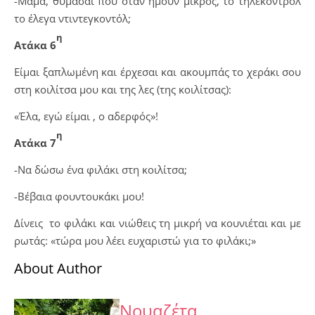
-Μαμά, θυμάσαι που όταν ήμουν μικρός, το τηλεκοντρόλ
το έλεγα ντιντεγκοντόλ;
η
Ατάκα 6
Είμαι ξαπλωμένη και έρχεσαι και ακουμπάς το χεράκι σου
στη κοιλίτσα μου και της λες (της κοιλίτσας):
«Έλα, εγώ είμαι , ο αδερφός»!
η
Ατάκα 7
-Να δώσω ένα φιλάκι στη κοιλίτσα;
-Βέβαια φουντουκάκι μου!
Δίνεις το φιλάκι και νιώθεις τη μικρή να κουνιέται και με
ρωτάς: «τώρα μου λέει ευχαριστώ για το φιλάκι;»
About Author
Νουαζέτα