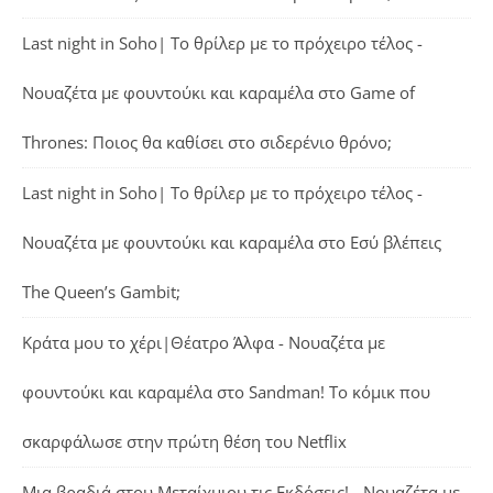
Last night in Soho| Το θρίλερ με το πρόχειρο τέλος -
Νουαζέτα με φουντούκι και καραμέλα
στο
Game of
Thrones: Ποιος θα καθίσει στο σιδερένιο θρόνο;
Last night in Soho| Το θρίλερ με το πρόχειρο τέλος -
Νουαζέτα με φουντούκι και καραμέλα
στο
Εσύ βλέπεις
The Queen’s Gambit;
Κράτα μου το χέρι|Θέατρο Άλφα - Νουαζέτα με
φουντούκι και καραμέλα
στο
Sandman! Το κόμικ που
σκαρφάλωσε στην πρώτη θέση του Netflix
Μια βραδιά στου Μεταίχμιου τις Εκδόσεις! - Νουαζέτα με