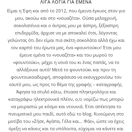
ΛΊΓΑ ΛΌΓΙΑ ΓΙΑ ΕΜΈΝΑ
Είμαι η Έφη και από το 2012, που έμεινα έγκυος στον γιο
μου, ακούω και στο «νουαζέτα». Ούσα μελαχρινή,
σοκολατένια και ο άντρας μου με άσπρη, ξέξασπρη
επιδερμίδα, άρχισε να με αποκαλεί έτσι, λέγοντας
γελώντας ότι δεν είμαι πια σκέτη σοκολάτα αλλά έχω και
τον καρπό του έρωτα μας, ένα «φουντούκι»! Έτσι μου
έμεινε εμένα το «νουαζέτα» και του μωρού το
«φουντούκι», μέχρι η νονά του κι ένας παπάς, να το
αλλάξουνε αυτό! Μετά το φουντούκι και πριν τη
φουντουκοαδερφή, αποφάσισα να εκσυγχρονίσω τον
εαυτό μου, ως προς το θέμα της γραφής – καταγραφής.
Άφησα τα στυλό κάτω, έπιασα πληκτρολόγια και
καταγράφω ηλεκτρονικά πλέον, ο,τι νομίζω πως μπορώ
να μοιραστώ με κόσμο και ντουνιά. Έτσι απέκτησα το
πνευματικό μου παιδί, αυτό εδώ το blog. Κινούμενη στο
μοτίβο του «Ζήσε, Αγάπα, Γέλα και… Φάε», ώστε να έχεις
όρεξη να κάνεις και τα υπόλοιπα, εύχομαι να κάνετε και