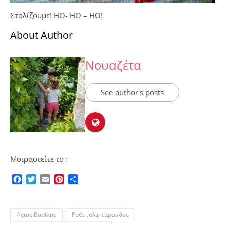
Στολίζουμε! HO- HO – HO!
About Author
Νουαζέτα
See author's posts
Μοιραστείτε το :
Facebook
Twitter
Email
Pinterest
Μοιραστείτε
Αγιος Βασίλης
Ρούντολφ τάρανδος