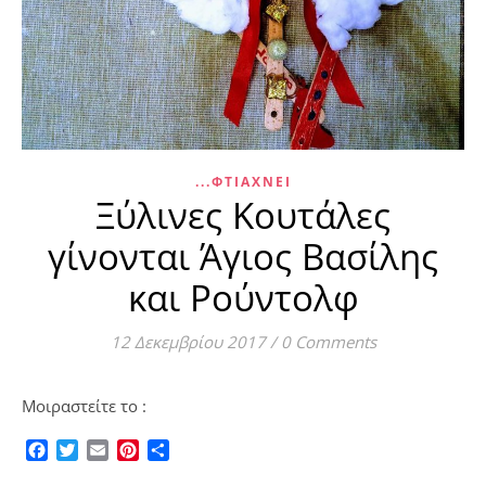
...ΦΤΙΆΧΝΕΙ
Ξύλινες Κουτάλες
γίνονται Άγιος Βασίλης
και Ρούντολφ
12 Δεκεμβρίου 2017
/
0 Comments
Μοιραστείτε το :
Facebook
Twitter
Email
Pinterest
Μοιραστείτε