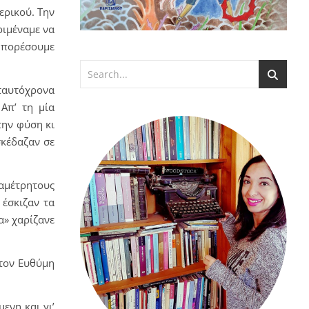
ερικού. Την
ριμέναμε να
 μπορέσουμε
 ταυτόχρονα
 Απ’ τη μία
την φύση κι
σκέδαζαν σε
αμέτρητους
 έσκιζαν τα
α» χαρίζανε
 τον Ευθύμη
ενη και γι’