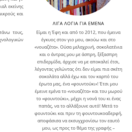
ιαλ εκείνης
μικρούς και
ΛΊΓΑ ΛΌΓΙΑ ΓΙΑ ΕΜΈΝΑ
Είμαι η Έφη και από το 2012, που έμεινα
πάνω τους,
έγκυος στον γιο μου, ακούω και στο
χνολογικών
«νουαζέτα». Ούσα μελαχρινή, σοκολατένια
και ο άντρας μου με άσπρη, ξέξασπρη
επιδερμίδα, άρχισε να με αποκαλεί έτσι,
λέγοντας γελώντας ότι δεν είμαι πια σκέτη
σοκολάτα αλλά έχω και τον καρπό του
έρωτα μας, ένα «φουντούκι»! Έτσι μου
έμεινε εμένα το «νουαζέτα» και του μωρού
το «φουντούκι», μέχρι η νονά του κι ένας
παπάς, να το αλλάξουνε αυτό! Μετά το
φουντούκι και πριν τη φουντουκοαδερφή,
αποφάσισα να εκσυγχρονίσω τον εαυτό
μου, ως προς το θέμα της γραφής –