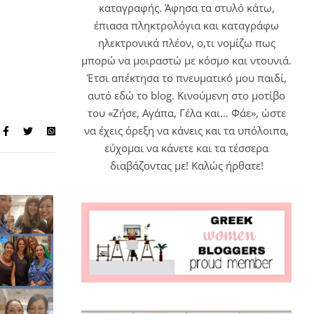
καταγραφής. Άφησα τα στυλό κάτω,
έπιασα πληκτρολόγια και καταγράφω
ηλεκτρονικά πλέον, ο,τι νομίζω πως
μπορώ να μοιραστώ με κόσμο και ντουνιά.
Έτσι απέκτησα το πνευματικό μου παιδί,
αυτό εδώ το blog. Κινούμενη στο μοτίβο
του «Ζήσε, Αγάπα, Γέλα και… Φάε», ώστε
να έχεις όρεξη να κάνεις και τα υπόλοιπα,
εύχομαι να κάνετε και τα τέσσερα
διαβάζοντας με! Καλώς ήρθατε!