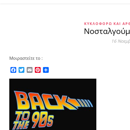
ΚΥΚΛΟΦΟΡΏ ΚΑΙ Α
Νοσταλγούμε
16 Νοεμ
Μοιραστείτε το :
Facebook
Twitter
Email
Pinterest
Μοιραστείτε