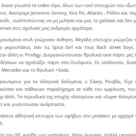
έκανε γνωστά τα video clips, όλων των cool επιτυχιών του εξωτ
. Ακούγαμε Jeronimo Groovy, Kiss fm, Atlantis , Ρόδον και πε
δι , ευελπιστώντας να μη μιλήσει και μας το χαλάσει και δεν
kman στις σχολικές μας εκδρομές αργότερα.
ικρουόμενα στυλ γνώρισαν άνθηση. Μεγάλη επιτυχία γνώριζαν
γκρουπάκια, σαν τις Spice Girl και τους Back street boys.
ην άλλη οι Prodigy. Διοργανώντουσαν θρυλικά rave πάρτι μες 
δήσεων να σχολιάζει πάρτι στα Οινόφυτα. Οι υπόλοιποι, δια
a, Mercedes και το θρυλικό +Soda.
φαινόμενο για τα ελληνικά δεδομένα, ο Σάκης Ρουβάς. Είχε 
υμούσαν και πάθαιναν παραλήρημα σε κάθε του εμφάνιση, του
op Idols. Τα περιοδικά της εποχής «Κατερίνα» και «Super Κατερίν
iz και γινόντουσαν ανάρπαστα.
ράστια αθλητική επιτυχία των εφήβων στο μπάσκετ με αρχηγό
5.
ία του 90, κρύβει μια νοσταλγία. Ήταν όμορφη, πολλά υποσχόμ