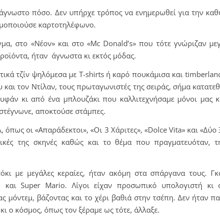
’ άγνωστο πόσο. Δεν υπήρχε τρόπος να ενημερωθεί για την κα
σιμοποιούσε καρτοτηλέφωνο.
γμα, στο «Νέον» και στο «Mc Donald’s» που τότε γνώριζαν με
ροϊόντα, ήταν άγνωστα κι εκτός μόδας.
κά τζίν ψηλόμεσα με T-shirts ή καρό πουκάμισα και timberlan
 και τον Ντίλαν, τους πρωταγωνιστές της σειράς, σήμα κατατεθ
μπουφάν κι από ένα μπλουζάκι που καλλιτεχνήσαμε μόνοι μας 
 στέγνωνε, αποκτούσε στάμπες.
όπως οι «Απαράδεκτοι», «Οι 3 Χάριτες», «Dolce Vita» και «Δύο Ξ
τικές της σκηνές καθώς και το θέμα που πραγματευόταν, τ
τόκι με μεγάλες κεραίες, ήταν ακόμη στα σπάργανα τους. Γκ
και Super Mario. Λίγοι είχαν προσωπικό υπολογιστή κι ό
ς μόντεμ, βάζοντας και το χέρι βαθιά στην τσέπη. Δεν ήταν π
κι ο κόσμος, όπως τον ξέραμε ως τότε, άλλαξε.