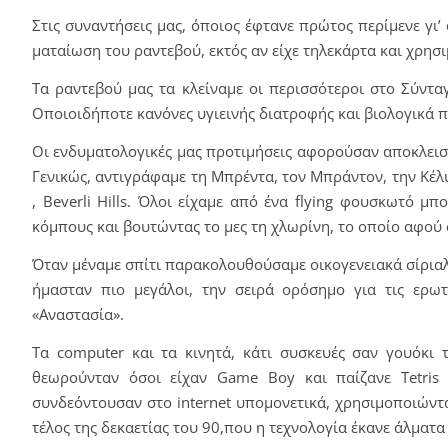
Στις συναντήσεις μας, όποιος έφτανε πρώτος περίμενε γι
ματαίωση του ραντεβού, εκτός αν είχε τηλεκάρτα και χρη
Τα ραντεβού μας τα κλείναμε οι περισσότεροι στο Σύντα
Οποιοιδήποτε κανόνες υγιεινής διατροφής και βιολογικά π
Οι ενδυματολογικές μας προτιμήσεις αφορούσαν αποκλειστι
Γενικώς, αντιγράφαμε τη Μπρέντα, τον Μπράντον, την Κέλυ
, Beverli Ηills. Όλοι είχαμε από ένα flying φουσκωτό 
κόμπους και βουτώντας το μες τη χλωρίνη, το οποίο αφού
Όταν μέναμε σπίτι παρακολουθούσαμε οικογενειακά σίριαλ, 
ήμασταν πιο μεγάλοι, την σειρά ορόσημο για τις ερω
«Αναστασία».
Τα computer και τα κινητά, κάτι συσκευές σαν γουόκι 
θεωρούνταν όσοι είχαν Game Boy και παίζανε Tetris 
συνδεόντουσαν στο internet υπομονετικά, χρησιμοποιώντα
τέλος της δεκαετίας του 90,που η τεχνολογία έκανε άλματα 