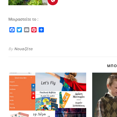
Μοιραστείτε το :
Facebook
Twitter
Email
Pinterest
Μοιραστείτε
By
Νουαζέτα
ΜΠΟΡ