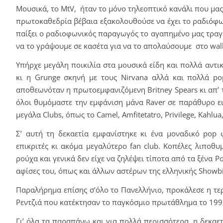
Μουσικά, το MtV, ήταν το μόνο τηλεοπτικό κανάλι που μας 
πρωτοκαθεδρία βέβαια εξακολουθούσε να έχει το ραδιόφωνο
παίξει ο ραδιοφωνικός παραγωγός το αγαπημένο μας τραγού
να το γράψουμε σε κασέτα για να το απολαύσουμε στο wal
Υπήρχε μεγάλη ποικιλία στα μουσικά είδη και πολλά αντ
κι η Grunge σκηνή με τους Nirvana αλλά και πολλά pop 
αποθεωνόταν η πρωτοεμφανιζόμενη Britney Spears κι απ’ τ
όλοι θυμόμαστε την εμφάνιση μάνα Raver σε παράθυρο ει
μεγάλα Clubs, όπως το Camel, Amfitetatro, Privilege, Kahlu
Σ’ αυτή τη δεκαετία εμφανίστηκε κι ένα μοναδικό pop 
επικριτές κι ακόμα μεγαλύτερο fan club. Κοπέλες λιποθ
ρούχα και γενικά δεν είχε να ζηλέψει τίποτα από τα ξένα P
αφίσες του, όπως και άλλων αστέρων της ελληνικής Showb
Παραλήρημα επίσης σ’όλο το Πανελλήνιο, προκάλεσε η τε
Ρεντζιά που κατέκτησαν το παγκόσμιο πρωτάθλημα το 199
Γι’ όλα τα παραπάνω και για πολλά περισσότερα, η δεκαετ