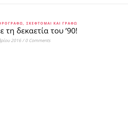
,
ΡΘΡΟΓΡΑΦΏ
ΣΚΈΦΤΟΜΑΙ ΚΑΙ ΓΡΆΦΩ
 τη δεκαετία του ’90!
βρίου 2016
/
0 Comments