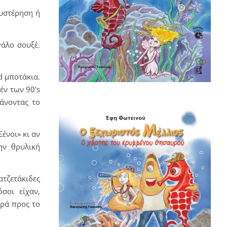
θυστέρηση ή
γάλο σουξέ.
d μποτάκια.
έν των 90’s
κάνοντας το
ένοι» κι αν
ην θρυλική
ατζετάκιδες
σοι είχαν,
αρά προς το