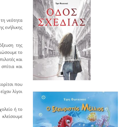
 τη νεότητα
της ενήλικης
όξευση της
ειώσουμε το
πιλοτές και
 σπίτια και
κορίτσι που
είχαν λίγοι
χολείο ή το
 κλείσουμε