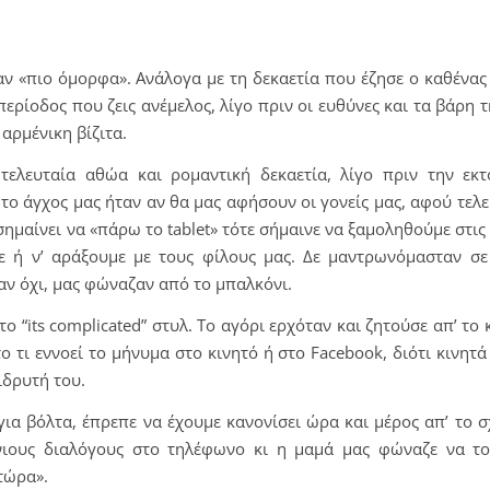
αν «πιο όμορφα». Ανάλογα με τη δεκαετία που έζησε ο καθένας
 περίοδος που ζεις ανέμελος, λίγο πριν οι ευθύνες και τα βάρη 
αρμένικη βίζιτα.
 τελευταία αθώα και ρομαντική δεκαετία, λίγο πριν την εκτ
 το άγχος μας ήταν αν θα μας αφήσουν οι γονείς μας, αφού τελ
σημαίνει να «πάρω το tablet» τότε σήμαινε να ξαμοληθούμε στις 
με ή ν’ αράξουμε με τους φίλους μας. Δε μαντρωνόμασταν σε
αν όχι, μας φώναζαν από το μπαλκόνι.
το “its complicated” στυλ. Το αγόρι ερχόταν και ζητούσε απ’ το 
ο τι εννοεί το μήνυμα στο κινητό ή στο Facebook, διότι κινητά 
ιδρυτή του.
ια βόλτα, έπρεπε να έχουμε κανονίσει ώρα και μέρος απ’ το σ
ιους διαλόγους στο τηλέφωνο κι η μαμά μας φώναζε να το
 τώρα».