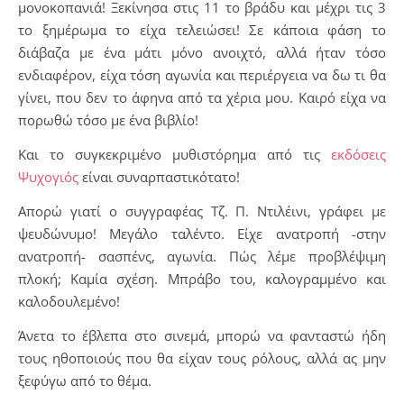
μονοκοπανιά! Ξεκίνησα στις 11 το βράδυ και μέχρι τις 3
το ξημέρωμα το είχα τελειώσει! Σε κάποια φάση το
διάβαζα με ένα μάτι μόνο ανοιχτό, αλλά ήταν τόσο
ενδιαφέρον, είχα τόση αγωνία και περιέργεια να δω τι θα
γίνει, που δεν το άφηνα από τα χέρια μου. Καιρό είχα να
πορωθώ τόσο με ένα βιβλίο!
Και το συγκεκριμένο μυθιστόρημα από τις
εκδόσεις
Ψυχογιός
είναι συναρπαστικότατο!
Απορώ γιατί ο συγγραφέας Τζ. Π. Ντιλέινι, γράφει με
ψευδώνυμο! Μεγάλο ταλέντο. Είχε ανατροπή -στην
ανατροπή- σασπένς, αγωνία. Πώς λέμε προβλέψιμη
πλοκή; Καμία σχέση. Μπράβο του, καλογραμμένο και
καλοδουλεμένο!
Άνετα το έβλεπα στο σινεμά, μπορώ να φανταστώ ήδη
τους ηθοποιούς που θα είχαν τους ρόλους, αλλά ας μην
ξεφύγω από το θέμα.