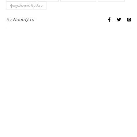
ψυχολογικό θρίλερ
By
Νουαζέτα