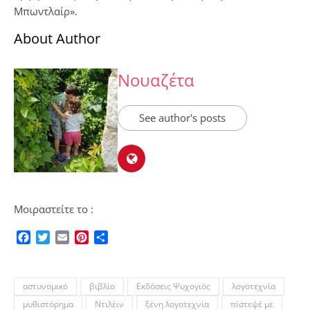
Μπωντλαίρ».
About Author
Νουαζέτα
See author's posts
Μοιραστείτε το :
Facebook
Twitter
Email
Pinterest
Μοιραστείτε
αστυνομικό
βιβλίο
Εκδόσεις Ψυχογιός
λογοτεχνία
μυθιστόρημα
Ντιλέιν
ξένη λογοτεχνία
πίστεψέ με