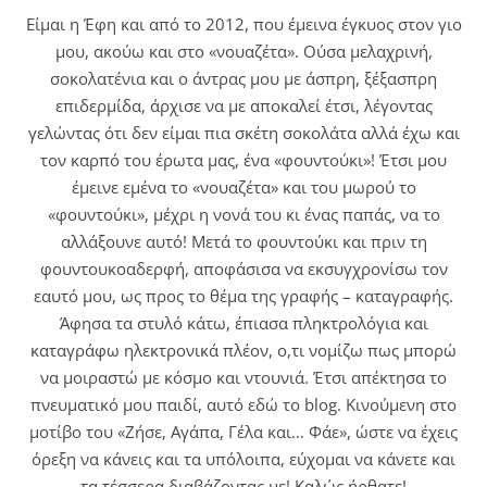
Είμαι η Έφη και από το 2012, που έμεινα έγκυος στον γιο
μου, ακούω και στο «νουαζέτα». Ούσα μελαχρινή,
σοκολατένια και ο άντρας μου με άσπρη, ξέξασπρη
επιδερμίδα, άρχισε να με αποκαλεί έτσι, λέγοντας
γελώντας ότι δεν είμαι πια σκέτη σοκολάτα αλλά έχω και
τον καρπό του έρωτα μας, ένα «φουντούκι»! Έτσι μου
έμεινε εμένα το «νουαζέτα» και του μωρού το
«φουντούκι», μέχρι η νονά του κι ένας παπάς, να το
αλλάξουνε αυτό! Μετά το φουντούκι και πριν τη
φουντουκοαδερφή, αποφάσισα να εκσυγχρονίσω τον
εαυτό μου, ως προς το θέμα της γραφής – καταγραφής.
Άφησα τα στυλό κάτω, έπιασα πληκτρολόγια και
καταγράφω ηλεκτρονικά πλέον, ο,τι νομίζω πως μπορώ
να μοιραστώ με κόσμο και ντουνιά. Έτσι απέκτησα το
πνευματικό μου παιδί, αυτό εδώ το blog. Κινούμενη στο
μοτίβο του «Ζήσε, Αγάπα, Γέλα και… Φάε», ώστε να έχεις
όρεξη να κάνεις και τα υπόλοιπα, εύχομαι να κάνετε και
τα τέσσερα διαβάζοντας με! Καλώς ήρθατε!