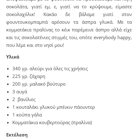
σοκολάτα, γιατί εμ, ε, γιατί να το κρύψουμε, είμαστε
σοκολαχόλικ! Κακάο δε βάλαμε γιατί στον
φουντουκομπαμπά αρέσουν τα άσπρα γλυκά. Με τα
κομματάκια πραλίνας το κέικ παρέμεινε άσπρο αλλά είχε
και τις σοκολατένιες στιγμές του, οπότε everybody happy,
που λέμε και στο νησί μου!
Υλικά
340 γρ. αλεύρι για όλες τις χρήσεις
225 γρ. ζάχαρη
200 γρ. μαλακό βούτυρο
3 αυγά
2 βανίλιες
1 κουταλάκι γλυκού μπέικιν πάουντερ
1 κούπα γάλα
Κομματάκια κουβερτούρας (πραλίνα)
Εκτέλεση