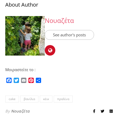
About Author
Νουαζέτα
See author's posts
Μοιραστείτε το :
Facebook
Twitter
Email
Pinterest
Μοιραστείτε
cake
βανίλια
κέικ
πραλίνα
By
Νουαζέτα