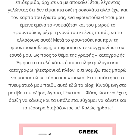
επιδερμίδα, άρχισε να με αποκαλεί έτσι, λέγοντας
γελώντας ότι δεν είμαι πια σκέτη σοκολάτα αλλά έχω και
τον καρπό του έρωτα μας, ένα «φουντούκι»! Έτσι μου
έμεινε εμένα το «νουαζέτα» και του μωρού το
«φουντούκι», μέχρι η νονά του κι ένας παπάς, να το
αλλάξουνε αυτό! Μετά το φουντούκι και πριν τη
φουντουκοαδερφή, αποφάσισα να εκσυγχρονίσω τον
εαυτό μου, ως προς το θέμα της γραφής – καταγραφής.
Άφησα τα στυλό κάτω, έπιασα πληκτρολόγια και
καταγράφω ηλεκτρονικά πλέον, ο,τι νομίζω πως μπορώ
να μοιραστώ με κόσμο και ντουνιά. Έτσι απέκτησα το
πνευματικό μου παιδί, αυτό εδώ το blog. Κινούμενη στο
μοτίβο του «Ζήσε, Αγάπα, Γέλα και… Φάε», ώστε να έχεις
όρεξη να κάνεις και τα υπόλοιπα, εύχομαι να κάνετε και
τα τέσσερα διαβάζοντας με! Καλώς ήρθατε!