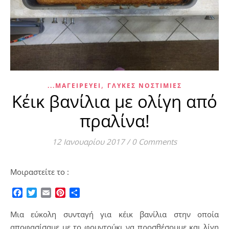
,
...ΜΑΓΕΙΡΕΎΕΙ
ΓΛΥΚΈΣ ΝΟΣΤΙΜΙΈΣ
Κέικ βανίλια με ολίγη από
πραλίνα!
12 Ιανουαρίου 2017
/
0 Comments
Μοιραστείτε το :
Facebook
Twitter
Email
Pinterest
Μοιραστείτε
Μια εύκολη συνταγή για κέικ βανίλια στην οποία
αποφασίσαμε με το φουντούκι να προσθέσουμε και λίγη