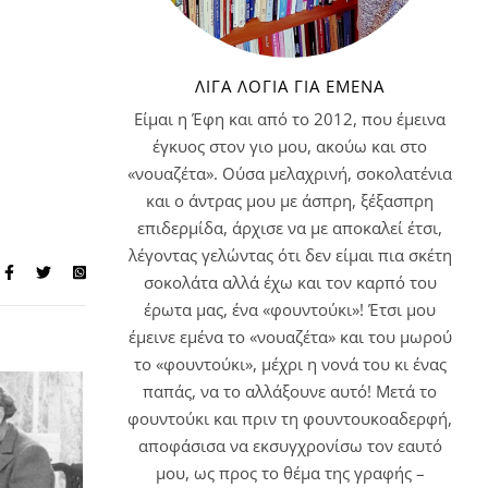
ΛΊΓΑ ΛΌΓΙΑ ΓΙΑ ΕΜΈΝΑ
Είμαι η Έφη και από το 2012, που έμεινα
έγκυος στον γιο μου, ακούω και στο
«νουαζέτα». Ούσα μελαχρινή, σοκολατένια
και ο άντρας μου με άσπρη, ξέξασπρη
επιδερμίδα, άρχισε να με αποκαλεί έτσι,
λέγοντας γελώντας ότι δεν είμαι πια σκέτη
σοκολάτα αλλά έχω και τον καρπό του
έρωτα μας, ένα «φουντούκι»! Έτσι μου
έμεινε εμένα το «νουαζέτα» και του μωρού
το «φουντούκι», μέχρι η νονά του κι ένας
παπάς, να το αλλάξουνε αυτό! Μετά το
φουντούκι και πριν τη φουντουκοαδερφή,
αποφάσισα να εκσυγχρονίσω τον εαυτό
μου, ως προς το θέμα της γραφής –