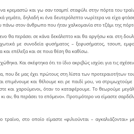
να κρεμαστώ και γω σαν τσαμπί σταφύλι στην πόρτα του τραίν
ά γεμάτο, δηλαδή κι ένα δευτερόλεπτο νωρίτερα να είχα φτάσει
σω πάνω στον άνθρωπο που ήταν χαλκομανία στο τζάμι της πόρτ
νο θα περάσει σε κάνα δεκάλεπτο και θα αργήσω και στη δουλ
γχωτικά με συνοδεία φυσήματος – ξεφυσήματος, τσουπ, εμφα
α και επέλεξα και σε ποια θέση θα καθίσω.
θηκα. Και σκέφτηκα ότι το ίδιο ακριβώς ισχύει για τις σχέσει
ία, που δε μας έχει πρώτους στη λίστα των προτεραιοτήτων το
ι επιμένουμε και θέλουμε κει ρε παιδί μου, να στριμωχτούμε κ
τε και χαρούμενοι, όταν το καταφέρουμε. Το θεωρούμε μεγάλ
 κι αν, θα περάσει το επόμενο». Προτιμότερο να είμαστε σαρδέλ
ο τραίνο, στο οποίο είμαστε «φιλιούνται – αγκαλιάζονται» 