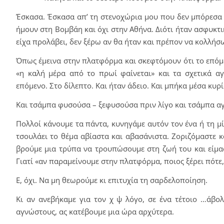
Έσκασα. Έσκασα απ’ τη στενοχώρια μου που δεν μπόρεσα 
ήμουν στη Βομβάη και όχι στην Αθήνα. Διότι ήταν ασφυκτικ
είχα προλάβει, δεν ξέρω αν θα ήταν και πρέπον να κολλή
Όπως έμεινα στην πλατφόρμα και σκεφτόμουν ότι το επόμε
«η καλή μέρα από το πρωί φαίνεται» και τα σχετικά α
επόμενο. Στο δίλεπτο. Και ήταν άδειο. Και μπήκα μέσα κυρί
Και τσάμπα φυσούσα – ξεφυσούσα πριν λίγο και τσάμπα αγχώ
Πολλοί κάνουμε τα πάντα, κυνηγάμε αυτόν τον ένα ή τη μ
τσουλάει το θέμα αβίαστα και αβασάνιστα. Ζοριζόμαστε κα
βρούμε μια τρύπα να τρουπώσουμε στη ζωή του και είμασ
Γιατί «αν παραμείνουμε στην πλατφόρμα, ποιος ξέρει πότε,
Ε, όχι. Να μη θεωρούμε κι επιτυχία τη σαρδελοποίηση.
Κι αν ανεβήκαμε για τον χ ψ λόγο, σε ένα τέτοιο …άβολ
αγνώστους, ας κατέβουμε μια ώρα αρχύτερα.