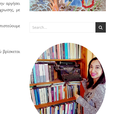
μην αργήσει
χρωσης, με
 πιστεύουμε
ώ βρίσκεται