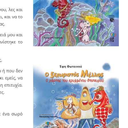
ου, λες και
, και να το
ας.
ειά μου και
νίστηκε το
ς.
υ ή που δεν
ι εμείς, να
η επιτυχία.
ες.
με ένα σωρό