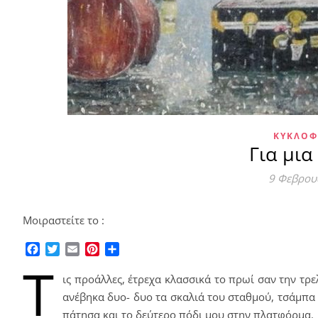
ΚΥΚΛΟΦ
Για μια
9 Φεβρου
Μοιραστείτε το :
Facebook
Twitter
Email
Pinterest
Μοιραστείτε
Τ
ις προάλλες, έτρεχα κλασσικά το πρωί σαν την τρε
ανέβηκα δυο- δυο τα σκαλιά του σταθμού, τσάμπα 
πάτησα και το δεύτερο πόδι μου στην πλατφόρμα.