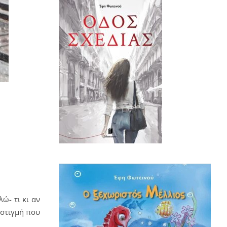
ώ- τι κι αν
 στιγμή που