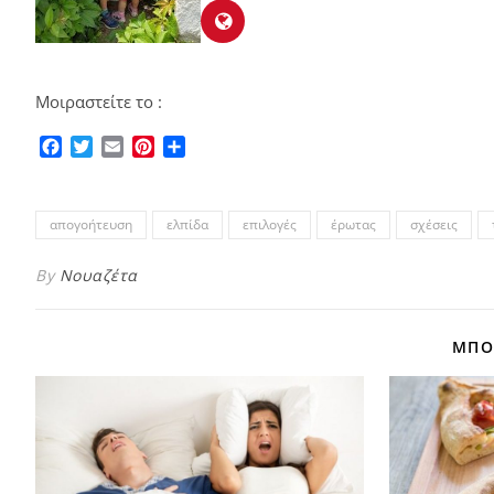
Μοιραστείτε το :
Facebook
Twitter
Email
Pinterest
Μοιραστείτε
απογοήτευση
ελπίδα
επιλογές
έρωτας
σχέσεις
By
Νουαζέτα
ΜΠΟΡ