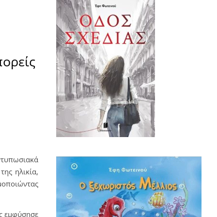
πορείς
ντυπωσιακά
της ηλικία,
μοποιώντας
ης εμφύσησε