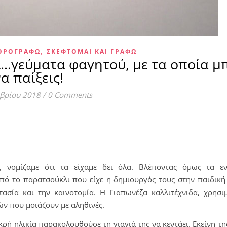
,
ΡΘΡΟΓΡΑΦΏ
ΣΚΈΦΤΟΜΑΙ ΚΑΙ ΓΡΆΦΩ
ι…γεύματα φαγητού, με τα οποία μ
α παίξεις!
μβρίου 2018
/
0 Comments
, νομίζαμε ότι τα είχαμε δει όλα. Βλέποντας όμως τα ε
πό το παρατσούκλι που είχε η δημιουργός τους στην παιδική 
ασία και την καινοτομία. Η Γιαπωνέζα καλλιτέχνιδα, χρησι
ών που μοιάζουν με αληθινές.
κρή ηλικία παρακολουθούσε τη γιαγιά της να κεντάει. Εκείνη τ