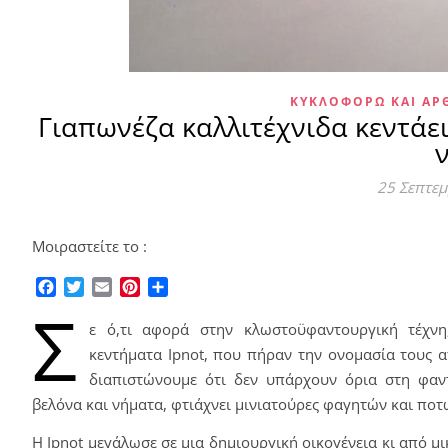
ΚΥΚΛΟΦΟΡΏ ΚΑΙ Α
Γιαπωνέζα καλλιτέχνιδα κεντάε
ν
25 Σεπτε
Μοιραστείτε το :
Facebook
Twitter
Email
Pinterest
Μοιραστείτε
Σ
ε ό,τι αφορά στην κλωστοϋφαντουργική τέχνη
κεντήματα
Ipnot
, που πήραν την ονομασία τους α
διαπιστώνουμε ότι δεν υπάρχουν όρια στη φαντ
βελόνα και νήματα, φτιάχνει μινιατούρες φαγητών και ποτ
Η
I
pnot μεγάλωσε σε μια δημιουργική οικογένεια κι από μι