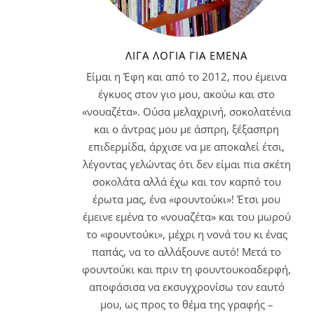
ΛΊΓΑ ΛΌΓΙΑ ΓΙΑ ΕΜΈΝΑ
Είμαι η Έφη και από το 2012, που έμεινα
έγκυος στον γιο μου, ακούω και στο
«νουαζέτα». Ούσα μελαχρινή, σοκολατένια
και ο άντρας μου με άσπρη, ξέξασπρη
επιδερμίδα, άρχισε να με αποκαλεί έτσι,
λέγοντας γελώντας ότι δεν είμαι πια σκέτη
σοκολάτα αλλά έχω και τον καρπό του
έρωτα μας, ένα «φουντούκι»! Έτσι μου
έμεινε εμένα το «νουαζέτα» και του μωρού
το «φουντούκι», μέχρι η νονά του κι ένας
παπάς, να το αλλάξουνε αυτό! Μετά το
φουντούκι και πριν τη φουντουκοαδερφή,
αποφάσισα να εκσυγχρονίσω τον εαυτό
μου, ως προς το θέμα της γραφής –