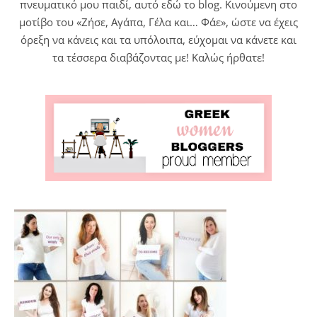
πνευματικό μου παιδί, αυτό εδώ το blog. Κινούμενη στο
μοτίβο του «Ζήσε, Αγάπα, Γέλα και… Φάε», ώστε να έχεις
όρεξη να κάνεις και τα υπόλοιπα, εύχομαι να κάνετε και
τα τέσσερα διαβάζοντας με! Καλώς ήρθατε!