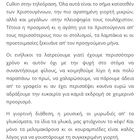
Culkin στην τηλεόραση. Όλα αυτά είναι το σήμα κατατεθέν
των Χριστουγέννων, την πιο αγαπημένη γιορτή μικρών,
αλλά και μεγάλων -στην πλειοψηφία τους τουλάχιστον.
Τέτοια η προσμονή κι η αγάπη για τα Χριστούγεννα απ’
τους περισσότερους που οι στολισμοί, τα λαμπάκια κι οι
προετοιμασίες ξεκινάνε απ’ τον προηγούμενο μήνα.
Οι ενήλικοι τα λατρεύουμε γιατί έχουμε περισσότερο
χρόνο κι αυτόν όχι με την ψυχή στο στόμα να
συναντήσουμε φίλους, να κοιμηθούμε λίγο ή και πολύ
παραπάνω το πρωί, να χαλαρώσουμε, να πάρουμε άδεια
απ’ το γραφείο κι αν έχει περισσέψει κανένα ευρώ να
αδράξουμε την ευκαιρία για καμιά εκδρομή σε χειμερινό
προορισμό.
Η γιορτινή διάθεση, η μουσική, οι μυρωδιές απ’ τα
γλυκίσματα, τα ίδια τα γλυκά, μας φτιάχνουν το κέφι! Και
μόνο τα μελομακάρονα κι οι κουραμπιέδες είναι καλός
λόγος για να γουστάρουμε τη συγκεκριμένη γιορτή.