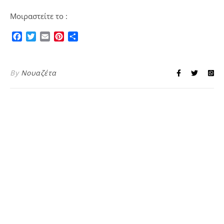
Μοιραστείτε το :
Facebook
Twitter
Email
Pinterest
Μοιραστείτε
By
Νουαζέτα