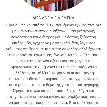
ΛΊΓΑ ΛΌΓΙΑ ΓΙΑ ΕΜΈΝΑ
Είμαι η Έφη και από το 2012, που έμεινα έγκυος στον γιο
μου, ακούω και στο «νουαζέτα». Ούσα μελαχρινή,
σοκολατένια και ο άντρας μου με άσπρη, ξέξασπρη
επιδερμίδα, άρχισε να με αποκαλεί έτσι, λέγοντας
γελώντας ότι δεν είμαι πια σκέτη σοκολάτα αλλά έχω και
τον καρπό του έρωτα μας, ένα «φουντούκι»! Έτσι μου
έμεινε εμένα το «νουαζέτα» και του μωρού το
«φουντούκι», μέχρι η νονά του κι ένας παπάς, να το
αλλάξουνε αυτό! Μετά το φουντούκι και πριν τη
φουντουκοαδερφή, αποφάσισα να εκσυγχρονίσω τον
εαυτό μου, ως προς το θέμα της γραφής – καταγραφής.
Άφησα τα στυλό κάτω, έπιασα πληκτρολόγια και
καταγράφω ηλεκτρονικά πλέον, ο,τι νομίζω πως μπορώ
να μοιραστώ με κόσμο και ντουνιά. Έτσι απέκτησα το