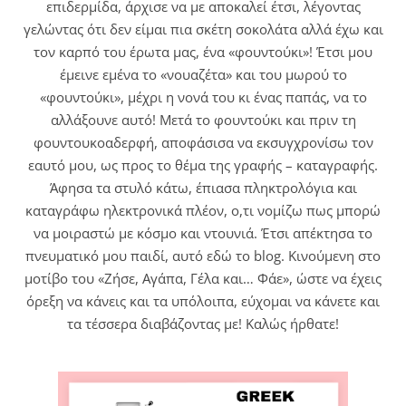
επιδερμίδα, άρχισε να με αποκαλεί έτσι, λέγοντας
γελώντας ότι δεν είμαι πια σκέτη σοκολάτα αλλά έχω και
τον καρπό του έρωτα μας, ένα «φουντούκι»! Έτσι μου
έμεινε εμένα το «νουαζέτα» και του μωρού το
«φουντούκι», μέχρι η νονά του κι ένας παπάς, να το
αλλάξουνε αυτό! Μετά το φουντούκι και πριν τη
φουντουκοαδερφή, αποφάσισα να εκσυγχρονίσω τον
εαυτό μου, ως προς το θέμα της γραφής – καταγραφής.
Άφησα τα στυλό κάτω, έπιασα πληκτρολόγια και
καταγράφω ηλεκτρονικά πλέον, ο,τι νομίζω πως μπορώ
να μοιραστώ με κόσμο και ντουνιά. Έτσι απέκτησα το
πνευματικό μου παιδί, αυτό εδώ το blog. Κινούμενη στο
μοτίβο του «Ζήσε, Αγάπα, Γέλα και… Φάε», ώστε να έχεις
όρεξη να κάνεις και τα υπόλοιπα, εύχομαι να κάνετε και
τα τέσσερα διαβάζοντας με! Καλώς ήρθατε!