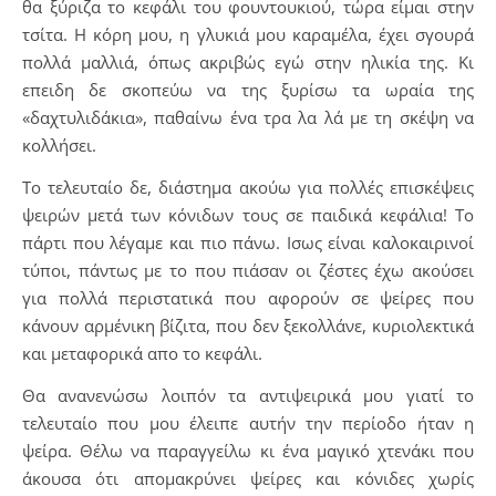
θα ξύριζα το κεφάλι του φουντουκιού, τώρα είμαι στην
τσίτα. Η κόρη μου, η γλυκιά μου καραμέλα, έχει σγουρά
πολλά μαλλιά, όπως ακριβώς εγώ στην ηλικία της. Κι
επειδη δε σκοπεύω να της ξυρίσω τα ωραία της
«δαχτυλιδάκια», παθαίνω ένα τρα λα λά με τη σκέψη να
κολλήσει.
Το τελευταίο δε, διάστημα ακούω για πολλές επισκέψεις
ψειρών μετά των κόνιδων τους σε παιδικά κεφάλια! Το
πάρτι που λέγαμε και πιο πάνω. Ισως είναι καλοκαιρινοί
τύποι, πάντως με το που πιάσαν οι ζέστες έχω ακούσει
για πολλά περιστατικά που αφορούν σε ψείρες που
κάνουν αρμένικη βίζιτα, που δεν ξεκολλάνε, κυριολεκτικά
και μεταφορικά απο το κεφάλι.
Θα ανανενώσω λοιπόν τα αντιψειρικά μου γιατί το
τελευταίο που μου έλειπε αυτήν την περίοδο ήταν η
ψείρα. Θέλω να παραγγείλω κι ένα μαγικό χτενάκι που
άκουσα ότι απομακρύνει ψείρες και κόνιδες χωρίς