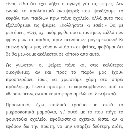
είναι, είδα ότι έχει λήξει η αγωγή για τις ψείρες. Δεν
εννοώ το προληπτικό αντιψειρέξ που ψεκάζουμε το
κεφάλι των παιδιών πριν πάνε σχολείο, αλλά αυτό που
εξολοθρεύει τις ψείρες. «Κολλήσατε κι εσείς;» Θα με
ρωτήσεις. «Όχι, όχι ακόμη», θα σου απαντήσω, «αλλά των
φρονίμων τα παιδιά, πριν πεινάσουν μαγειρεύουν»! Κι
επειδή γύρω μας κάνουν «πάρτι» οι ψείρες, φοβάμαι ότι
δε θα μείνουμε ακάλεστοι σε κάποιο από αυτό.
Ως γνωστόν, οι ψείρες πάνε και στις καλύτερες
οικογένειες, αν και προς το παρόν μας έχουν
προσπεράσει, ίσως να χρωστάμε χάρη στο σπρέι
πρόσληψης. Γενικά προτιμώ το «προλαμβάνειν» από το
«θεραπεύειν», αν και καμιά φορά αμελώ και δεν ψεκάζω.
Προσωπικά, έχω παιδικό τραύμα με αυτά τα
μικροσκοπικά μαμούνια, γι’ αυτό με το που πήγε το
φουντούκι σχολείο, εφοδιάστηκα σχετικά, ώστε, αν κι
εφόσον δω την πρώτη, να μην υπάρξει δεύτερη. Διότι,