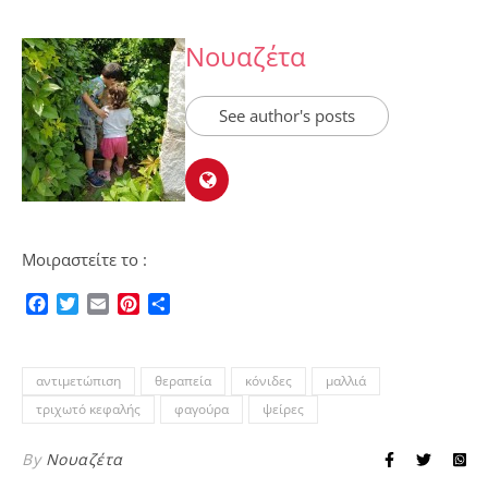
Νουαζέτα
See author's posts
Μοιραστείτε το :
Facebook
Twitter
Email
Pinterest
Μοιραστείτε
αντιμετώπιση
θεραπεία
κόνιδες
μαλλιά
τριχωτό κεφαλής
φαγούρα
ψείρες
By
Νουαζέτα