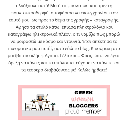
αλλάξουνε αυτό! Μετά το φουντούκι και πριν τη
φουντουκοαδερφή, αποφάσισα να εκσυγχρονίσω τον
εαυτό μου, ως προς το θέμα της γραφής – καταγραφής.
Άφησα τα στυλό κάτω, έπιασα πληκτρολόγια και
καταγράφω ηλεκτρονικά πλέον, ο,τι νομίζω πως μπορώ
να μοιραστώ με κόσμο και ντουνιά. Έτσι απέκτησα το
πνευματικό μου παιδί, αυτό εδώ το blog. Κινούμενη στο
μοτίβο του «Ζήσε, Αγάπα, Γέλα και… Φάε», ώστε να έχεις
όρεξη να κάνεις και τα υπόλοιπα, εύχομαι να κάνετε και
τα τέσσερα διαβάζοντας με! Καλώς ήρθατε!