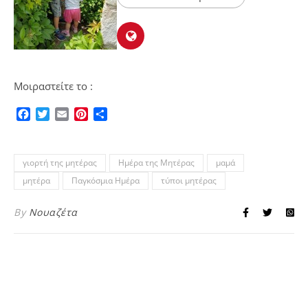
Μοιραστείτε το :
Facebook
Twitter
Email
Pinterest
Μοιραστείτε
γιορτή της μητέρας
Ημέρα της Μητέρας
μαμά
μητέρα
Παγκόσμια Ημέρα
τύποι μητέρας
By
Νουαζέτα