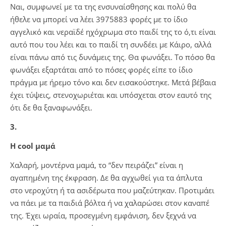
Ναι, συμφωνεί με τα της ενσυναίσθησης και πολύ θα
ήθελε να μπορεί να λέει 3975883 φορές με το ίδιο
αγγελικό και νεραϊδέ ηχόχρωμα στο παιδί της το ό,τι είναι
αυτό που του λέει και το παιδί τη συνδέει με Κάιρο, αλλά
είναι πάνω από τις δυνάμεις της. Θα φωνάξει. Το πόσο θα
φωνάξει εξαρτάται από το πόσες φορές είπε το ίδιο
πράγμα με ήρεμο τόνο και δεν εισακούστηκε. Μετά βέβαια
έχει τύψεις, στενοχωριέται και υπόσχεται στον εαυτό της
ότι δε θα ξαναφωνάξει.
3.
Η cool μαμά
Χαλαρή, μοντέρνα μαμά, το “δεν πειράζει” είναι η
αγαπημένη της έκφραση. Δε θα αγχωθεί για τα άπλυτα
στο νεροχύτη ή τα ασιδέρωτα που μαζεύτηκαν. Προτιμάει
να πάει με τα παιδιά βόλτα ή να χαλαρώσει στον καναπέ
της. Έχει ωραία, προσεγμένη εμφάνιση, δεν ξεχνά να