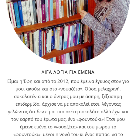
ΛΊΓΑ ΛΌΓΙΑ ΓΙΑ ΕΜΈΝΑ
Είμαι η Έφη και από το 2012, που έμεινα έγκυος στον γιο
μου, ακούω και στο «νουαζέτα». Ούσα μελαχρινή,
σοκολατένια και ο άντρας μου με άσπρη, ξέξασπρη
επιδερμίδα, άρχισε να με αποκαλεί έτσι, λέγοντας
γελώντας ότι δεν είμαι πια σκέτη σοκολάτα αλλά έχω και
τον καρπό του έρωτα μας, ένα «φουντούκι»! Έτσι μου
έμεινε εμένα το «νουαζέτα» και του μωρού το
«φουντούκι», μέχρι η νονά του κι ένας παπάς, να το