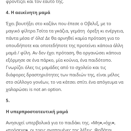
φροντίζει και τον εαυτό της.
4. H αεικίνητη μαμά
Έχει βουτήξει στο καζάνι που έπεσε ο Οβελιξ, με το
μαγικό φίλτρο.
Τσίτα τα γκάζια, γεμάτη όρεξη κι ενέργεια,
πάντα μέσα σ’ όλα! Δε θα αρνηθεί καμία πρόταση για το
οπουδήποτε και οποτεδήποτε της προτείνει κάποια άλλη
μαμά / φίλη. Αν δεν έχει πρόταση, θα οργανώσει κάποια
εξόρμησε σε ένα πάρκο, μία κούνια, ένα παιδότοπο.
Γνωρίζει όλες τις μαμάδες από το σχολείο και τις
διάφορες δραστηριότητες των παιδιών της, είναι μέλος
στο σύλλογο γονέων, το να κάτσει σπίτι ένα απόγευμα να
χαλαρώσει is not an option.
5.
Η υπερπροστατευτική μαμά
Ανησυχεί υπερβολικά για το παιδάκι της. «Μη
»
,«όχι
»
,
«πρόσεχε
»
, οι τρεις αγαπημένες της λέξεις. Φοβάται