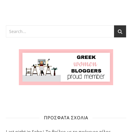
ΠΡΌΣΦΑΤΑ ΣΧΌΛΙΑ
Last night in Soho| Το θρίλερ με το πρόχειρο τέλος -