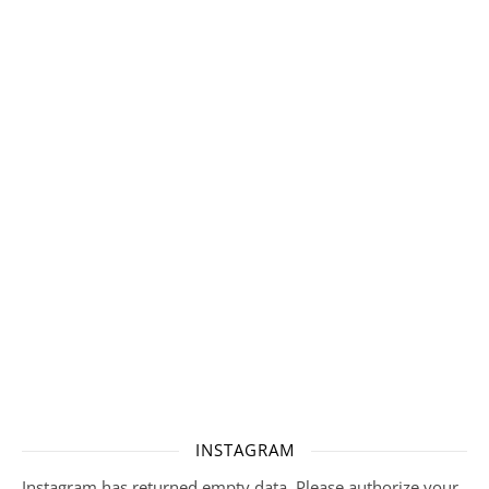
INSTAGRAM
Instagram has returned empty data. Please authorize your