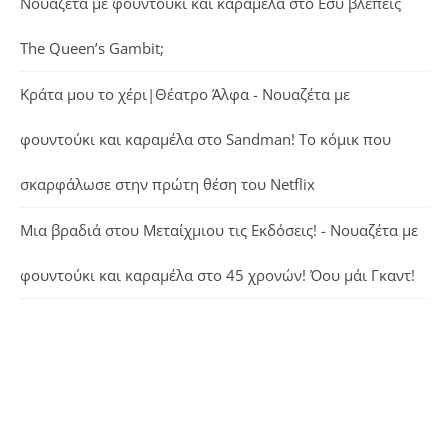
Νουαζέτα με φουντούκι και καραμέλα
στο
Εσύ βλέπεις
The Queen’s Gambit;
Κράτα μου το χέρι|Θέατρο Άλφα - Νουαζέτα με
φουντούκι και καραμέλα
στο
Sandman! Το κόμικ που
σκαρφάλωσε στην πρώτη θέση του Netflix
Μια βραδιά στου Μεταίχμιου τις Εκδόσεις! - Νουαζέτα με
φουντούκι και καραμέλα
στο
45 χρονών! Όου μάι Γκαντ!