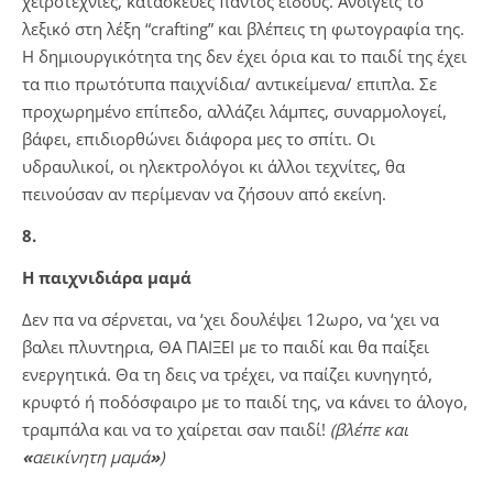
χειροτεχνίες, κατασκευές παντός είδους. Ανοίγεις το
λεξικό στη λέξη “crafting” και βλέπεις τη φωτογραφία της.
Η δημιουργικότητα της δεν έχει όρια και το παιδί της έχει
τα πιο πρωτότυπα παιχνίδια/ αντικείμενα/ επιπλα. Σε
προχωρημένο επίπεδο, αλλάζει λάμπες, συναρμολογεί,
βάφει, επιδιορθώνει διάφορα μες το σπίτι. Οι
υδραυλικοί, οι ηλεκτρολόγοι κι άλλοι τεχνίτες, θα
πεινούσαν αν περίμεναν να ζήσουν από εκείνη.
8.
Η παιχνιδιάρα μαμά
Δεν πα να σέρνεται, να ‘χει δουλέψει 12ωρο, να ‘χει να
βαλει πλυντηρια, ΘΑ ΠΑΙΞΕΙ με το παιδί και θα παίξει
ενεργητικά. Θα τη δεις να τρέχει, να παίζει κυνηγητό,
κρυφτό ή ποδόσφαιρο με το παιδί της, να κάνει το άλογο,
τραμπάλα και να το χαίρεται σαν παιδί!
(βλέπε και
«
αεικίνητη μαμά
»
)