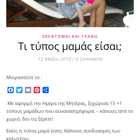
ΣΚΈΦΤΟΜΑΙ ΚΑΙ ΓΡΆΦΩ
Τι τύπος μαμάς είσαι;
12 Μαΐου 2018
/
0 Comments
Μοιραστείτε το :
Facebook
Twitter
Email
Pinterest
Μοιραστείτε
Με αφορμή την Ημέρα της Μητέρας, ξεχώρισα 15 +1
τύπους μαμάδων που συναναστρέφομαι – κάποιες από το
χωριό, δεν τις ξέρετε!
Εσείς τι τύπος μαμά είστε; Κάποιος συνδυασμός των
κατωτέρω;