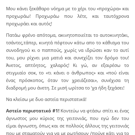
Μου κάνει ξεκάθαρο νόημα με το χέρι του «προχώρα» και
προχωράω! Προχωράω που λέτε, και ταυτόχρονα
προχωράει και αυτός!
Πατάω φρένο απότομα, ακινητοποιείται το αυτοκινητάκι,
τσάντες,τάπερ, κινητά πέφτουν κάτω απο το κάθισμα του
συνοδηγού κι ο παππούς, χωρίς να ιδρώσει καν το αυτί
του, μου ρίχνει μια ματιά και συνεχίζει τον δρόμο του!
Άνετος, απτόητος, χαλαρός! Κι γώ, αν εξαιρέσω το
στιγμιαίο σοκ, το «τι κάνει ο άνθρωπος» και «πού είναι
ένας πρόσκοπος, όταν τον χρειάζεσαι», συνέχισα τη
διαδρομή μου άνετη. Σε μισή ωρίτσα το ‘χα ήδη ξεχάσει!
Να κλείσω με δυο αστεία περιστατικά!
Αστείο περιστατικό #1!
Κοντεύω να φτάσω σπίτι κι ένας
άγνωστος μου κύριος της γειτονιάς, που εγώ δεν του
είμαι άγνωστη, όπως και σε πολλούς άλλους της γειτονιάς
που με σταματούν για να με ρωτήσουν /πούνε κάτι για το