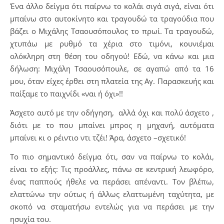
Ένα άλλο δείγμα ότι παίρνω το κολάι σιγά σιγά, είναι ότι
μπαίνω στο αυτοκίνητο και τραγουδώ τα τραγούδια που
βάζει ο Μιχάλης Τσαουσόπουλος το πρωί. Τα τραγουδώ,
χτυπάω με ρυθμό τα χέρια στο τιμόνι, κουνιέμαι
ολόκληρη στη θέση του οδηγού! Εδώ, να κάνω και μια
δήλωση: Μιχάλη Τσαουσόπουλε, σε αγαπώ από τα 16
μου, όταν είχες έρθει στη πλατεία της Αγ. Παρασκευής και
παίξαμε το παιχνίδι «ναι ή όχι»!!
Άσχετο αυτό με την οδήγηση, αλλά όχι και πολύ άσχετο ,
διότι με το που μπαίνει μπρος η μηχανή, αυτόματα
μπαίνει κι ο ρέιντιο ντι τζέι! Άρα, άσχετο –σχετικό!
Το πιο σημαντικό δείγμα ότι, σαν να παίρνω το κολάι,
είναι το εξής: Τις προάλλες, πάνω σε κεντρική λεωφόρο,
ένας παππούς ήθελε να περάσει απέναντι. Τον βλέπω,
ελαττώνω την ούτως ή άλλως ελαττωμένη ταχύτητα, με
σκοπό να σταματήσω εντελώς για να περάσει με την
ησυχία του.