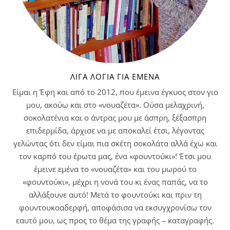
ΛΊΓΑ ΛΌΓΙΑ ΓΙΑ ΕΜΈΝΑ
Είμαι η Έφη και από το 2012, που έμεινα έγκυος στον γιο
μου, ακούω και στο «νουαζέτα». Ούσα μελαχρινή,
σοκολατένια και ο άντρας μου με άσπρη, ξέξασπρη
επιδερμίδα, άρχισε να με αποκαλεί έτσι, λέγοντας
γελώντας ότι δεν είμαι πια σκέτη σοκολάτα αλλά έχω και
τον καρπό του έρωτα μας, ένα «φουντούκι»! Έτσι μου
έμεινε εμένα το «νουαζέτα» και του μωρού το
«φουντούκι», μέχρι η νονά του κι ένας παπάς, να το
αλλάξουνε αυτό! Μετά το φουντούκι και πριν τη
φουντουκοαδερφή, αποφάσισα να εκσυγχρονίσω τον
εαυτό μου, ως προς το θέμα της γραφής – καταγραφής.