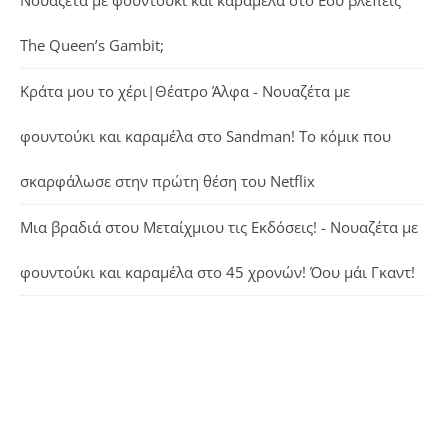
Νουαζέτα με φουντούκι και καραμέλα
στο
Εσύ βλέπεις
The Queen’s Gambit;
Κράτα μου το χέρι|Θέατρο Άλφα - Νουαζέτα με
φουντούκι και καραμέλα
στο
Sandman! Το κόμικ που
σκαρφάλωσε στην πρώτη θέση του Netflix
Μια βραδιά στου Μεταίχμιου τις Εκδόσεις! - Νουαζέτα με
φουντούκι και καραμέλα
στο
45 χρονών! Όου μάι Γκαντ!