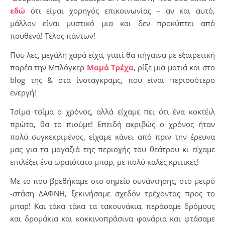
εδώ
ότι είμαι χορηγός επικοινωνίας – αν και αυτό,
μάλλον είναι μυστικό μια και δεν προκύπτει από
πουθενά! Τέλος πάντων!
Που λες, μεγάλη χαρά είχα, γιατί θα πήγαινα με εξαιρετική
παρέα την Μπλόγκερ
Μαμά Τρέχα
, ρίξε μια ματιά και στο
blog της & στα ίνσταγκραμς, που είναι περισσότερο
ενεργή!
Τσίμα τσίμα ο χρόνος, αλλά είχαμε πει ότι ένα κοκτέιλ
πρώτα, θα το πιούμε! Επειδή ακριβώς ο χρόνος ήταν
πολύ συγκεκριμένος, είχαμε κάνει από πριν την έρευνα
μας για τα μαγαζιά της περιοχής του θεάτρου κι είχαμε
επιλέξει ένα ωραιότατο μπαρ, με πολύ καλές κριτικές!
Με το που βρεθήκαμε στο σημείο συνάντησης, στο μετρό
-στάση ΔΑΦΝΗ, ξεκινήσαμε σχεδόν τρέχοντας προς το
μπαρ! Και τάκα τάκα τα τακουνάκια, περάσαμε δρόμους
και δρομάκια και κοκκινοπράσινα φανάρια και φτάσαμε