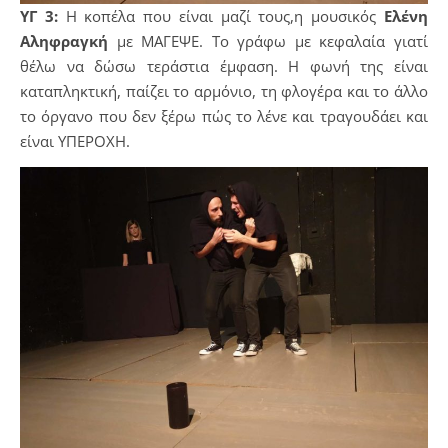
ΥΓ 3:
Η κοπέλα που είναι μαζί τους,η μουσικός
Ελένη
Αληφραγκή
με ΜΑΓΕΨΕ. Το γράφω με κεφαλαία γιατί
θέλω να δώσω τεράστια έμφαση. Η φωνή της είναι
καταπληκτική, παίζει το αρμόνιο, τη φλογέρα και το άλλο
το όργανο που δεν ξέρω πώς το λένε και τραγουδάει και
είναι ΥΠΕΡΟΧΗ.