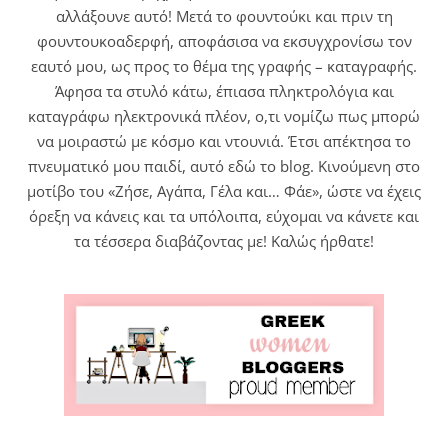
αλλάξουνε αυτό! Μετά το φουντούκι και πριν τη
φουντουκοαδερφή, αποφάσισα να εκσυγχρονίσω τον
εαυτό μου, ως προς το θέμα της γραφής – καταγραφής.
Άφησα τα στυλό κάτω, έπιασα πληκτρολόγια και
καταγράφω ηλεκτρονικά πλέον, ο,τι νομίζω πως μπορώ
να μοιραστώ με κόσμο και ντουνιά. Έτσι απέκτησα το
πνευματικό μου παιδί, αυτό εδώ το blog. Κινούμενη στο
μοτίβο του «Ζήσε, Αγάπα, Γέλα και… Φάε», ώστε να έχεις
όρεξη να κάνεις και τα υπόλοιπα, εύχομαι να κάνετε και
τα τέσσερα διαβάζοντας με! Καλώς ήρθατε!