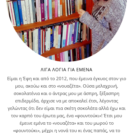
ΛΊΓΑ ΛΌΓΙΑ ΓΙΑ ΕΜΈΝΑ
Είμαι η Έφη και από το 2012, που έμεινα έγκυος στον γιο
μου, ακούω και στο «νουαζέτα». Ούσα μελαχρινή,
σοκολατένια και ο άντρας μου με άσπρη, ξέξασπρη
επιδερμίδα, άρχισε να με αποκαλεί έτσι, λέγοντας
γελώντας ότι δεν είμαι πια σκέτη σοκολάτα αλλά έχω και
τον καρπό του έρωτα μας, ένα «φουντούκι»! Έτσι μου
έμεινε εμένα το «νουαζέτα» και του μωρού το
«φουντούκι», μέχρι η νονά του κι ένας παπάς, να το