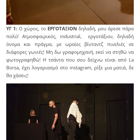
ΥΓ 1:
Ο χώρος, το
ΕΡΓΟΤΑΞΙΟΝ
δηλαδή, μου άρεσε πάρα
πολύ! Ατμοσφαιρικός, industrial, εργοτάξιον, δηλαδή
όνομα και πράγμα, με ωραίες βίνταντζ πινελιές σε
διάφορες γωνιές! Μη δω γραφομηχανή, εκεί να στηθώ να
φωτογραφηθώ! Η τσάντα που σου δείχνω είναι από La
Borsa, έχει λογαριασμό στο instagram, ρίξε μια ματιά, δε
θα χάσεις!