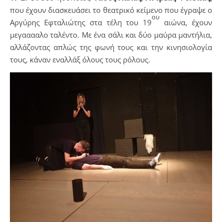
που έχουν διασκευάσει το θεατρικό κείμενο που έγραψε ο
ου
Αργύρης Εφταλιώτης στα τέλη του 19
αιώνα, έχουν
μεγααααλο ταλέντο. Με ένα σάλι και δύο μαύρα μαντήλια,
αλλάζοντας απλώς της φωνή τους και την κινησιολογία
τους, κάναν εναλλάξ όλους τους ρόλους.