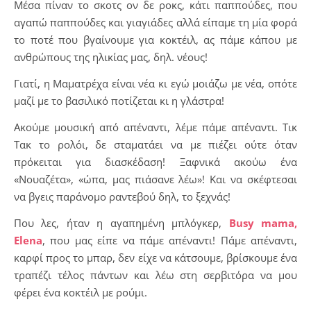
Μέσα πίναν το σκοτς ον δε ροκς, κάτι παππούδες, που
αγαπώ παππούδες και γιαγιάδες αλλά είπαμε τη μία φορά
το ποτέ που βγαίνουμε για κοκτέιλ, ας πάμε κάπου με
ανθρώπους της ηλικίας μας, δηλ. νέους!
Γιατί, η Μαματρέχα είναι νέα κι εγώ μοιάζω με νέα, οπότε
μαζί με το βασιλικό ποτίζεται κι η γλάστρα!
Ακούμε μουσική από απέναντι, λέμε πάμε απέναντι. Τικ
Τακ το ρολόι, δε σταματάει να με πιέζει ούτε όταν
πρόκειται για διασκέδαση! Ξαφνικά ακούω ένα
«Νουαζέτα», «ώπα, μας πιάσανε λέω»! Και να σκέφτεσαι
να βγεις παράνομο ραντεβού δηλ, το ξεχνάς!
Που λες, ήταν η αγαπημένη μπλόγκερ,
Busy mama,
Elena
, που μας είπε να πάμε απέναντι! Πάμε απέναντι,
καρφί προς το μπαρ, δεν είχε να κάτσουμε, βρίσκουμε ένα
τραπέζι τέλος πάντων και λέω στη σερβιτόρα να μου
φέρει ένα κοκτέιλ με ρούμι.