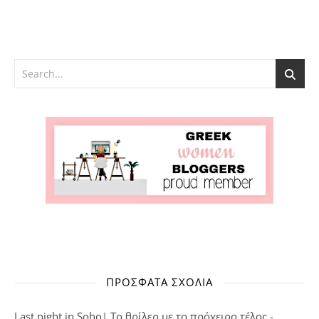
ΠΡΌΣΦΑΤΑ ΣΧΌΛΙΑ
Last night in Soho| Το θρίλερ με το πρόχειρο τέλος -