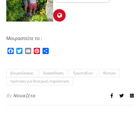
Μοιραστείτε το :
Facebook
Twitter
Email
Pinterest
Μοιραστείτε
βουρκόλακας
διασκέδαση
Έργοτάξιον
θέατρο
πρόταση για θεατρική παράσταση
By
Νουαζέτα