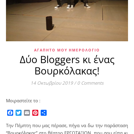
ΑΓΑΠΗΤΌ ΜΟΥ ΗΜΕΡΟΛΌΓΙΟ
Δύο Bloggers κι ένας
Βουρκόλακας!
14 Οκτωβρίου 2019
/
0 Comments
Μοιραστείτε το :
Facebook
Twitter
Email
Pinterest
Μοιραστείτε
Την Πέμπτη που μας πέρασε, πήγα να δω την παράσταση
“Βουρκόλακας” στο θέατρο ΕΡΓΟΤΑΞΙΟΝ, που σου είπα κι