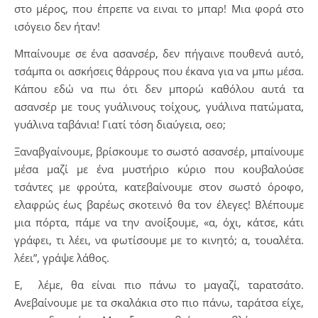
στο μέρος, που έπρεπε να ειναι το μπαρ! Μια φορά στο
ισόγειο δεν ήταν!
Μπαίνουμε σε ένα ασανσέρ, δεν πήγαινε πουθενά αυτό,
τσάμπα οι ασκήσεις θάρρους που έκανα για να μπω μέσα.
Κάπου εδώ να πω ότι δεν μπορώ καθόλου αυτά τα
ασανσέρ με τους γυάλινους τοίχους, γυάλινα πατώματα,
γυάλινα ταβάνια! Γιατί τόση διαύγεια, οεο;
Ξαναβγαίνουμε, βρίσκουμε το σωστό ασανσέρ, μπαίνουμε
μέσα μαζί με ένα μυστήριο κύριο που κουβαλούσε
τσάντες με φρούτα, κατεβαίνουμε στον σωστό όροφο,
ελαφρώς έως βαρέως σκοτεινό θα τον έλεγες! Βλέπουμε
μια πόρτα, πάμε να την ανοίξουμε, «α, όχι, κάτσε, κάτι
γράφει, τι λέει, να φωτίσουμε με το κινητό; α, τουαλέτα.
λέει”, γράψε λάθος.
Ε, λέμε, θα είναι πιο πάνω το μαγαζί, ταρατσάτο.
Ανεβαίνουμε με τα σκαλάκια στο πιο πάνω, ταράτσα είχε,