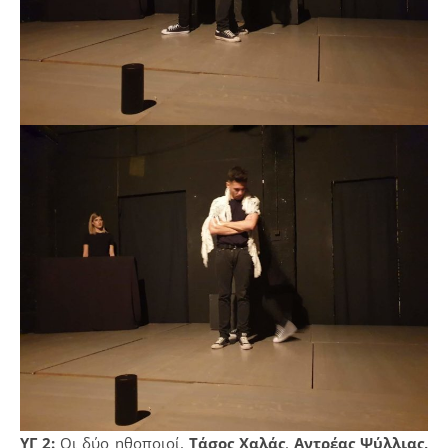
ΥΓ 2:
Οι δύο ηθοποιοί,
Τάσος Χαλάς
,
Αντρέας Ψύλλιας,