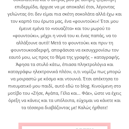
επιδερμίδα, άρχισε να με αποκαλεί έτσι, λέγοντας
γελώντας ότι δεν είμαι πια σκέτη σοκολάτα αλλά έχω και
τον καρπό του έρωτα μας, ένα «φουντούκι»! Έτσι μου
έμεινε εμένα το «νουαζέτα» και του μωρού το
«φουντούκι», μέχρι η νονά του κι ένας παπάς, να το
αλλάξουνε αυτό! Μετά το φουντούκι και πριν τη
φουντουκοαδερφή, αποφάσισα να εκσυγχρονίσω τον
εαυτό μου, ως προς το θέμα της γραφής – καταγραφής.
Άφησα τα στυλό κάτω, έπιασα πληκτρολόγια και
καταγράφω ηλεκτρονικά πλέον, ο,τι νομίζω πως μπορώ
να μοιραστώ με κόσμο και ντουνιά. Έτσι απέκτησα το
πνευματικό μου παιδί, αυτό εδώ το blog. Κινούμενη στο
μοτίβο του «Ζήσε, Αγάπα, Γέλα και… Φάε», ώστε να έχεις
όρεξη να κάνεις και τα υπόλοιπα, εύχομαι να κάνετε και
τα τέσσερα διαβάζοντας με! Καλώς ήρθατε!