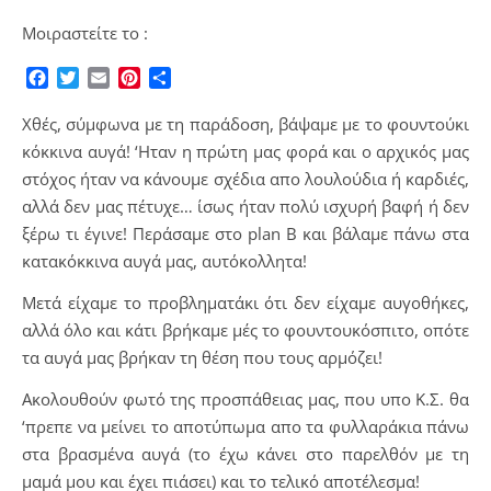
Μοιραστείτε το :
Facebook
Twitter
Email
Pinterest
Μοιραστείτε
Χθές, σύμφωνα με τη παράδοση, βάψαμε με το φουντούκι
κόκκινα αυγά! ‘Ηταν η πρώτη μας φορά και ο αρχικός μας
στόχος ήταν να κάνουμε σχέδια απο λουλούδια ή καρδιές,
αλλά δεν μας πέτυχε… ίσως ήταν πολύ ισχυρή βαφή ή δεν
ξέρω τι έγινε! Περάσαμε στο plan B και βάλαμε πάνω στα
κατακόκκινα αυγά μας, αυτόκολλητα!
Μετά είχαμε το προβληματάκι ότι δεν είχαμε αυγοθήκες,
αλλά όλο και κάτι βρήκαμε μές το φουντουκόσπιτο, οπότε
τα αυγά μας βρήκαν τη θέση που τους αρμόζει!
Ακολουθούν φωτό της προσπάθειας μας, που υπο Κ.Σ. θα
‘πρεπε να μείνει το αποτύπωμα απο τα φυλλαράκια πάνω
στα βρασμένα αυγά (το έχω κάνει στο παρελθόν με τη
μαμά μου και έχει πιάσει) και το τελικό αποτέλεσμα!