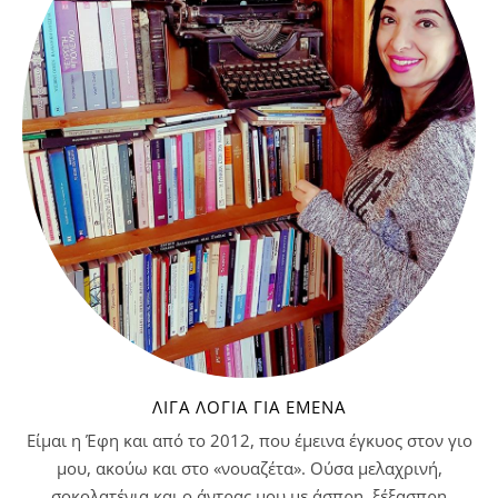
ΛΊΓΑ ΛΌΓΙΑ ΓΙΑ ΕΜΈΝΑ
Είμαι η Έφη και από το 2012, που έμεινα έγκυος στον γιο
μου, ακούω και στο «νουαζέτα». Ούσα μελαχρινή,
σοκολατένια και ο άντρας μου με άσπρη, ξέξασπρη