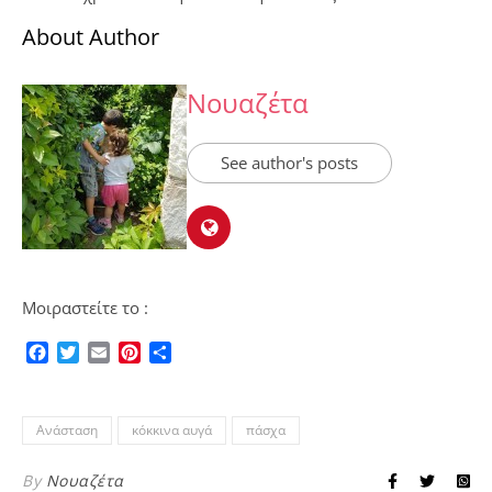
About Author
Νουαζέτα
See author's posts
Μοιραστείτε το :
Facebook
Twitter
Email
Pinterest
Μοιραστείτε
Ανάσταση
κόκκινα αυγά
πάσχα
By
Νουαζέτα