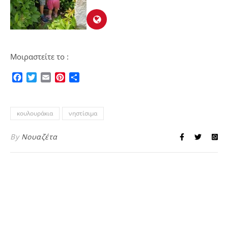
Μοιραστείτε το :
Facebook
Twitter
Email
Pinterest
Μοιραστείτε
κουλουράκια
νηστίσιμα
By
Νουαζέτα