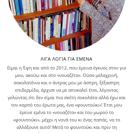
ΛΊΓΑ ΛΌΓΙΑ ΓΙΑ ΕΜΈΝΑ
Είμαι η Έφη και από το 2012, που έμεινα έγκυος στον γιο
μου, ακούω και στο «νουαζέτα». Ούσα μελαχρινή,
σοκολατένια και ο άντρας μου με άσπρη, ξέξασπρη
επιδερμίδα, άρχισε να με αποκαλεί έτσι, λέγοντας
γελώντας ότι δεν είμαι πια σκέτη σοκολάτα αλλά έχω και
τον καρπό του έρωτα μας, ένα «φουντούκι»! Έτσι μου
έμεινε εμένα το «νουαζέτα» και του μωρού το
«φουντούκι», μέχρι η νονά του κι ένας παπάς, να το
αλλάξουνε αυτό! Μετά το φουντούκι και πριν τη