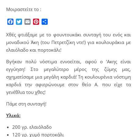
Μοιραστείτε το :
Facebook
Twitter
Email
Pinterest
Μοιραστείτε
Χθές φτιάξαμε με το φουντουκάκι συνταγή του ενός και
μοναδικού Άκη (του Πετρετζίκη ντε!) για κουλουράκια με
ελαιόλαδο και πορτοκάλι!
Βγήκαν πολύ νόστιμα εννοείται, αφού ο ‘Ακης είναι
εγγύηση! Στο μεγαλύτερο μέρος της ζύμης μας,
σχηματίσαμε μια μεγάλη καρδιά! Τη κουλουρένια νόστιμη
καρδιά την αφιερώνουμε στον θείο Α. που είχε τα
γενέθλια του χθες!
Πάμε στη συνταγή!
Υλικά:
200 γρ. ελαιόλαδο
120 γρ. χυμό πορτοκάλι