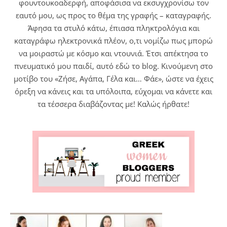
φουντουκοαδερφή, αποφάσισα να εκσυγχρονίσω τον
εαυτό μου, ως προς το θέμα της γραφής – καταγραφής.
Άφησα τα στυλό κάτω, έπιασα πληκτρολόγια και
καταγράφω ηλεκτρονικά πλέον, ο,τι νομίζω πως μπορώ
να μοιραστώ με κόσμο και ντουνιά. Έτσι απέκτησα το
πνευματικό μου παιδί, αυτό εδώ το blog. Κινούμενη στο
μοτίβο του «Ζήσε, Αγάπα, Γέλα και… Φάε», ώστε να έχεις
όρεξη να κάνεις και τα υπόλοιπα, εύχομαι να κάνετε και
τα τέσσερα διαβάζοντας με! Καλώς ήρθατε!