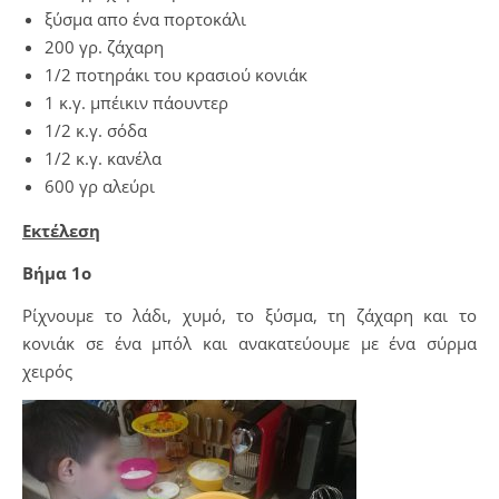
ξύσμα απο ένα πορτοκάλι
200 γρ. ζάχαρη
1/2 ποτηράκι του κρασιού κονιάκ
1 κ.γ. μπέικιν πάουντερ
1/2 κ.γ. σόδα
1/2 κ.γ. κανέλα
600 γρ αλεύρι
Εκτέλεση
Βήμα 1ο
Ρίχνουμε το λάδι, χυμό, το ξύσμα, τη ζάχαρη και το
κονιάκ σε ένα μπόλ και ανακατεύουμε με ένα σύρμα
χειρός