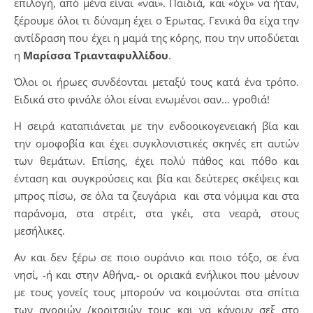
επιλογή, από μένα είναι «ναι». Παιδιά, και «όχι» να ήταν,
ξέρουμε όλοι τι δύναμη έχει ο Έρωτας. Γενικά θα είχα την
αντίδραση που έχει η μαμά της κόρης, που την υποδύεται
η
Μαρίσσα Τριανταφυλλίδου
.
Όλοι οι ήρωες συνδέονται μεταξύ τους κατά ένα τρόπο.
Ειδικά στο φινάλε όλοι είναι ενωμένοι σαν… γροθιά!
Η σειρά καταπιάνεται με την ενδοοικογενειακή βία και
την ομοφοβία και έχει συγκλονιστικές σκηνές επ αυτών
των θεμάτων. Επίσης, έχει πολύ πάθος και πόθο και
ένταση και συγκρούσεις και βία και δεύτερες σκέψεις και
μπρος πίσω, σε όλα τα ζευγάρια και στα νόμιμα και στα
παράνομα, στα στρέιτ, στα γκέι, στα νεαρά, στους
μεσήλικες.
Αν και δεν ξέρω σε ποιο ουράνιο και ποιο τόξο, σε ένα
νησί, -ή και στην Αθήνα,- οι οριακά ενήλικοι που μένουν
με τους γονείς τους μπορούν να κοιμούνται στα σπίτια
των αγοριών /κοριτσιών τους και να κάνουν σεξ στο