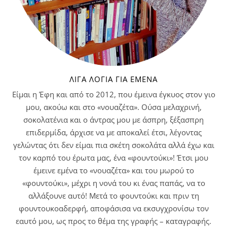
ΛΊΓΑ ΛΌΓΙΑ ΓΙΑ ΕΜΈΝΑ
Είμαι η Έφη και από το 2012, που έμεινα έγκυος στον γιο
μου, ακούω και στο «νουαζέτα». Ούσα μελαχρινή,
σοκολατένια και ο άντρας μου με άσπρη, ξέξασπρη
επιδερμίδα, άρχισε να με αποκαλεί έτσι, λέγοντας
γελώντας ότι δεν είμαι πια σκέτη σοκολάτα αλλά έχω και
τον καρπό του έρωτα μας, ένα «φουντούκι»! Έτσι μου
έμεινε εμένα το «νουαζέτα» και του μωρού το
«φουντούκι», μέχρι η νονά του κι ένας παπάς, να το
αλλάξουνε αυτό! Μετά το φουντούκι και πριν τη
φουντουκοαδερφή, αποφάσισα να εκσυγχρονίσω τον
εαυτό μου, ως προς το θέμα της γραφής – καταγραφής.