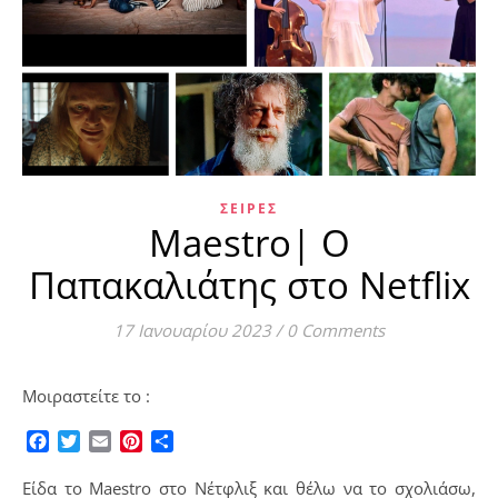
ΣΕΙΡΈΣ
Maestro| Ο
Παπακαλιάτης στο Netflix
17 Ιανουαρίου 2023
/
0 Comments
Μοιραστείτε το :
Facebook
Twitter
Email
Pinterest
Μοιραστείτε
Είδα το Maestro στο Νέτφλιξ και θέλω να το σχολιάσω,