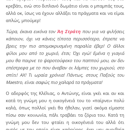
κρεβάτι, ενώ στο διπλανό δωμάτιο είναι ο μπαμπάς τους,
αλλά οκ, ίσως να έχουν αλλάξει τα πράγματα και να είμαι
απλώς, μπούμερ!
Τώρα, έκανα εικόνα τον
Άη Στράτη
που για να φιλήσεις
κάποιον, όχι να κάνεις τίποτα περισσότερο, έπρεπε να
βρεις την πιο απομακρυσμένη παραλία έβερ! Ο άλλοι
φίλοι μου από το χωριό, έτσι; Όχι εγώ! Εμένα η γιαγιά
μου θα παιρνε το ψαροτούφεκο του παππού μου, αν δεν
επέστρεφα με το που άναβαν οι λάμπες του χωριού, στο
σπίτι! ΑΧ! Τι ωραία χρόνια! Πάντως, στους Παξούς του
Maestro, είναι σαφώς πιο χαλαρά τα πράγματα!
Ο αδερφός της Κλέλιας, ο Αντώνης, είναι γκέι και αν και
κατά τη γνώμη μου η οικογένειά του το «παίρνει» πολύ
καλά, όπως πολλοί γκέι θα ήθελαν, γιατί ακόμα είμαστε
πίσω σαν κοινωνία, πάλι τραβάει τα ζόρια του. Κατά τη
γνώμη μου δεν του φταίει η οικογένειά του αλλά ότι
αυτός με τον οποίο είναι καψούρης, έχει μεν αμοιβαία