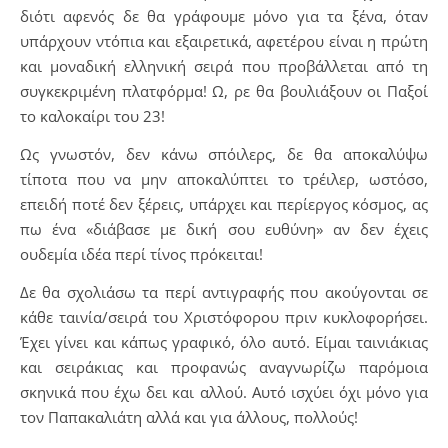
διότι αφενός δε θα γράφουμε μόνο για τα ξένα, όταν
υπάρχουν ντόπια και εξαιρετικά, αφετέρου είναι η πρώτη
και μοναδική ελληνική σειρά που προβάλλεται από τη
συγκεκριμένη πλατφόρμα! Ω, ρε θα βουλιάξουν οι Παξοί
το καλοκαίρι του 23!
Ως γνωστόν, δεν κάνω σπόιλερς, δε θα αποκαλύψω
τίποτα που να μην αποκαλύπτει το τρέιλερ, ωστόσο,
επειδή ποτέ δεν ξέρεις, υπάρχει και περίεργος κόσμος, ας
πω ένα «διάβασε με δική σου ευθύνη» αν δεν έχεις
ουδεμία ιδέα περί τίνος πρόκειται!
Δε θα σχολιάσω τα περί αντιγραφής που ακούγονται σε
κάθε ταινία/σειρά του Χριστόφορου πριν κυκλοφορήσει.
Έχει γίνει και κάπως γραφικό, όλο αυτό. Είμαι ταινιάκιας
και σειράκιας και προφανώς αναγνωρίζω παρόμοια
σκηνικά που έχω δει και αλλού. Αυτό ισχύει όχι μόνο για
τον Παπακαλιάτη αλλά και για άλλους, πολλούς!