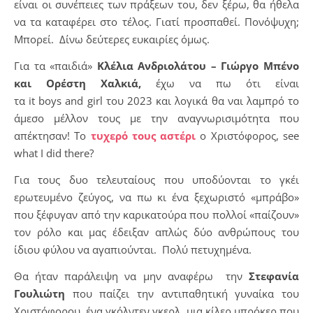
είναι οι συνέπειες των πράξεων του, δεν ξέρω, θα ήθελα
να τα καταφέρει στο τέλος. Γιατί προσπαθεί. Πονόψυχη;
Μπορεί. Δίνω δεύτερες ευκαιρίες όμως.
Για τα «παιδιά»
Κλέλια Ανδριολάτου – Γιώργο Μπένο
και Ορέστη Χαλκιά,
έχω να πω ότι είναι
τα it boys and girl του 2023 και λογικά θα ναι λαμπρό το
άμεσο μέλλον τους με την αναγνωρισιμότητα που
απέκτησαν! Το
τυχερό τους αστέρι
ο Χριστόφορος, see
what I did there?
Για τους δυο τελευταίους που υποδύονται το γκέι
ερωτευμένο ζεύγος, να πω κι ένα ξεχωριστό «μπράβο»
που ξέφυγαν από την καρικατούρα που πολλοί «παίζουν»
τον ρόλο και μας έδειξαν απλώς δύο ανθρώπους του
ίδιου φύλου να αγαπιούνται. Πολύ πετυχημένα.
Θα ήταν παράλειψη να μην αναφέρω την
Στεφανία
Γουλιώτη
που παίζει την αντιπαθητική γυναίκα του
Χριστόφορου, ένα γκόλντεν γκερλ, μια κίλερ μπρόκερ που