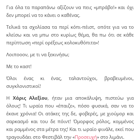
Για όλα τα παραπάνω αξίζουν να πεις «μπράβο!» και όχι
δεν μπορεί να το κάνει ο καθένας.
Τελικά τα σχολίασα τα περί κόπι-πέιστ, οπότε για να το
κλείσω και να μπω στο κυρίως θέμα, θα πω ότι σε κάθε
περίπτωση «περί ορέξεως κολοκυθόπιτα»!
Λοιποοον, με τι να ξεκινήσω;
Με το καστ!
Όλοι ένας κι ένας, ταλαντούχοι, βραβευμένοι,
συγκλονιστικοί!
Η
Χάρις Αλεξίου
, ήταν μια αποκάλυψη, πιστεύω για
όλους! Τι ωραία που «έπαιζε», πόσο φυσικά, σαν να το
έκανε χρόνια! Οι ατάκες της δε, φοβερές, με χιούμορ και
σαρκασμό και του δε πόιντ! Όμορφος ρόλος, κομμένος
και ραμμένος στα μέτρα της! Και τι ωραίο φινάλε, εκεί που
τραγουδάει στο Φεστιβάλ την «
Προσευχή
» στο λιμάνι.