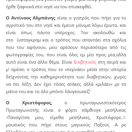
ήρθε ξαφνικά στο νησί να τον επισκεφθεί.
Ο Αντίνοος Αλμπάνης
είναι ο γιατρός που πήγε για το
αγροτικό του στο νησί και έμεινε μόνιμα λόγω έρωτα, και
είναι όπως πάντα υπέροχος. Τον ακολουθώ και
στο ίνσταγκραμ και ο τρόπος που απαντάει στα σχόλια
που του αφήνουν, μου αρέσουν περισσότερο από τις
φωτογραφίες του, που είναι όλες εμ μία προς μία,αλλά
αυτό είναι ένα άλλο θέμα. Είναι
διαβητικός
στη σειρά και
μ’ αρέσει ο τρόπος που το «περνάει» μέσα στην ιστορία
δείχνοντας την καθημερινότητα των διαβητικών, χωρίς
να πει λέξη. Δεν έχει τόσες ατάκες αλλά «μιλάει» με τα
μάτια του και το όλο μπόντι λάνγκουατζ!
Ο Χριστόφορος,
ο πρωταγωνιστικότερος
Πρωταγωνιστής είναι ο φόρτι σάμθινγκ μεσήλικας
-Παναγίτσα μου, είμεθα μεσήλικες, Χριστόφορε..!-
μουσικός που πήγε στους μαγικούς Παξούς -Α ρε