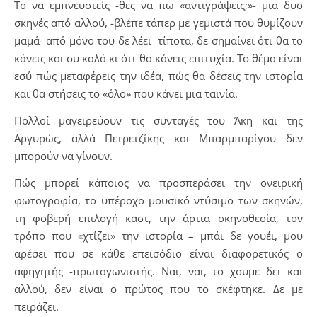
Το να εμπνευστείς -θες να πω «αντιγράψεις;»- μια δυο
σκηνές από αλλού, -βλέπε τάπερ με γεμιστά που θυμίζουν
μαμά- από μόνο του δε λέει τίποτα, δε σημαίνει ότι θα το
κάνεις και συ καλά κι ότι θα κάνεις επιτυχία. Το θέμα είναι
εσύ πώς μεταφέρεις την ιδέα, πώς θα δέσεις την ιστορία
και θα στήσεις το «όλο» που κάνει μια ταινία.
Πολλοί μαγειρεύουν τις συνταγές του Άκη και της
Αργυρώς, αλλά Πετρετζίκης και Μπαρμπαρίγου δεν
μπορούν να γίνουν.
Πώς μπορεί κάποιος να προσπεράσει την ονειρική
φωτογραφία, το υπέροχο μουσικό ντύσιμο των σκηνών,
τη φοβερή επιλογή καστ, την άρτια σκηνοθεσία, τον
τρόπο που «χτίζει» την ιστορία – μπάι δε γουέι, μου
αρέσει που σε κάθε επεισόδιο είναι διαφορετικός ο
αφηγητής -πρωταγωνιστής. Ναι, ναι, το χουμε δει και
αλλού, δεν είναι ο πρώτος που το σκέφτηκε. Δε με
πειράζει.