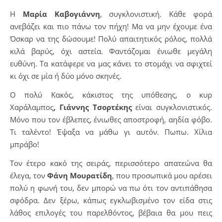
Η
Μαρία
Καβογιάννη
, συγκλονιστική. Κάθε φορά
ανεβάζει και πιο πάνω τον πήχη! Μα να μην έχουμε ένα
Όσκαρ να της δώσουμε! Πολύ απαιτητικός ρόλος, πολλά
κιλά βαρύς, όχι αστεία. Φαντάζομαι ένιωθε μεγάλη
ευθύνη. Τα κατάφερε να μας κάνει το στομάχι να σφιχτεί
κι όχι σε μία ή δύο μόνο σκηνές.
Ο πολύ Κακός, κάκιστος της υπόθεσης, ο κυρ
Χαράλαμπος
, Γιάννης Τσορτέκης
είναι συγκλονιστικός.
Μόνο που τον έβλεπες, ένιωθες αποστροφή, αηδία φόβο.
Τι ταλέντο! Έψαξα να μάθω γι αυτόν. Πωπω. Χίλια
μπράβο!
Τον έτερο κακό της σειράς, περισσότερο απατεώνα θα
έλεγα, τον
Φάνη Μουρατίδη
, που προσωπικά μου αρέσει
πολύ η φωνή του, δεν μπορώ να πω ότι τον αντιπάθησα
σφόδρα. Δεν ξέρω, κάπως εγκλωβισμένο τον είδα στις
λάθος επιλογές του παρελθόντος, βέβαια θα μου πεις