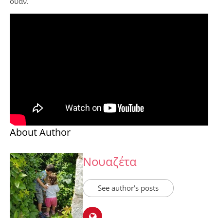
ουάν.
About Author
Νουαζέτα
See author's posts