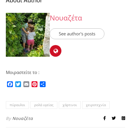
About Author
Νουαζέτα
See author's posts
Μοιραστείτε το :
Facebook
Twitter
Email
Pinterest
Μοιραστείτε
πύραυλοι
ρολά υγείας
χάρτινοι
χειροτεχνία
By
Νουαζέτα