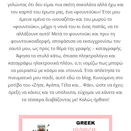
γελώντας ότι δεν είμαι πια σκέτη σοκολάτα αλλά έχω και
τον καρπό του έρωτα μας, ένα «φουντούκι»! Έτσι μου
έμεινε εμένα το «νουαζέτα» και του μωρού το
«φουντούκι», μέχρι η νονά του κι ένας παπάς, να το
αλλάξουνε αυτό! Μετά το φουντούκι και πριν τη
φουντουκοαδερφή, αποφάσισα να εκσυγχρονίσω τον
εαυτό μου, ως προς το θέμα της γραφής – καταγραφής.
Άφησα τα στυλό κάτω, έπιασα πληκτρολόγια και
καταγράφω ηλεκτρονικά πλέον, ο,τι νομίζω πως μπορώ
να μοιραστώ με κόσμο και ντουνιά. Έτσι απέκτησα το
πνευματικό μου παιδί, αυτό εδώ το blog. Κινούμενη στο
μοτίβο του «Ζήσε, Αγάπα, Γέλα και… Φάε», ώστε να έχεις
όρεξη να κάνεις και τα υπόλοιπα, εύχομαι να κάνετε και
τα τέσσερα διαβάζοντας με! Καλώς ήρθατε!