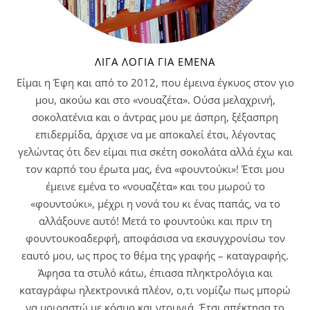
ΛΊΓΑ ΛΌΓΙΑ ΓΙΑ ΕΜΈΝΑ
Είμαι η Έφη και από το 2012, που έμεινα έγκυος στον γιο
μου, ακούω και στο «νουαζέτα». Ούσα μελαχρινή,
σοκολατένια και ο άντρας μου με άσπρη, ξέξασπρη
επιδερμίδα, άρχισε να με αποκαλεί έτσι, λέγοντας
γελώντας ότι δεν είμαι πια σκέτη σοκολάτα αλλά έχω και
τον καρπό του έρωτα μας, ένα «φουντούκι»! Έτσι μου
έμεινε εμένα το «νουαζέτα» και του μωρού το
«φουντούκι», μέχρι η νονά του κι ένας παπάς, να το
αλλάξουνε αυτό! Μετά το φουντούκι και πριν τη
φουντουκοαδερφή, αποφάσισα να εκσυγχρονίσω τον
εαυτό μου, ως προς το θέμα της γραφής – καταγραφής.
Άφησα τα στυλό κάτω, έπιασα πληκτρολόγια και
καταγράφω ηλεκτρονικά πλέον, ο,τι νομίζω πως μπορώ
να μοιραστώ με κόσμο και ντουνιά. Έτσι απέκτησα το