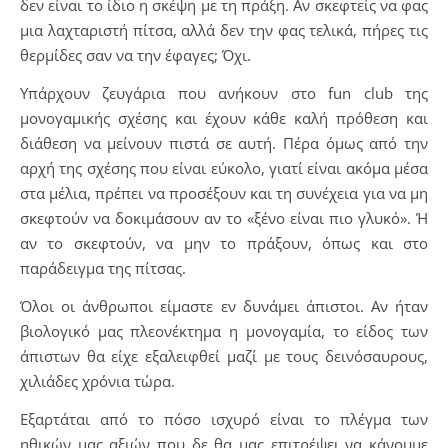
δεν είναι το ίδιο η σκέψη με τη πράξη. Αν σκεφτείς να φας
μια λαχταριστή πίτσα, αλλά δεν την φας τελικά, πήρες τις
θερμίδες σαν να την έφαγες; Όχι.
Υπάρχουν ζευγάρια που ανήκουν στο fun club της
μονογαμικής σχέσης και έχουν κάθε καλή πρόθεση και
διάθεση να μείνουν πιστά σε αυτή. Πέρα όμως από την
αρχή της σχέσης που είναι εύκολο, γιατί είναι ακόμα μέσα
στα μέλια, πρέπει να προσέξουν και τη συνέχεια για να μη
σκεφτούν να δοκιμάσουν αν το «ξένο είναι πιο γλυκό». Ή
αν το σκεφτούν, να μην το πράξουν, όπως και στο
παράδειγμα της πίτσας.
Όλοι οι άνθρωποι είμαστε εν δυνάμει άπιστοι. Αν ήταν
βιολογικό μας πλεονέκτημα η μονογαμία, το είδος των
άπιστων θα είχε εξαλειφθεί μαζί με τους δεινόσαυρους,
χιλιάδες χρόνια τώρα.
Εξαρτάται από το πόσο ισχυρό είναι το πλέγμα των
ηθικών μας αξιών που δε θα μας επιτρέψει να κάνουμε