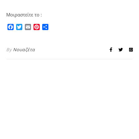
Μοιραστείτε το :
Facebook
Twitter
Email
Pinterest
Μοιραστείτε
By
Νουαζέτα