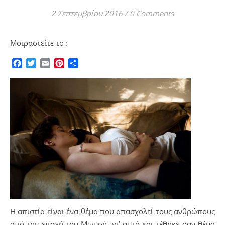
2 Σεπτεμβρίου 2016
/
0 Comments
Μοιραστείτε το :
Facebook
Twitter
Email
Pinterest
Μοιραστείτε
Η απιστία είναι ένα θέμα που απασχολεί τους ανθρώπους
από την εποχή του Μωυσή, γι’ αυτό και τέθηκε σαν θέμα