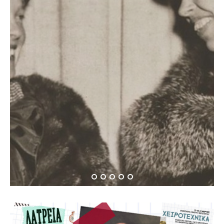
Όταν η Αμέλια Έρχαρτ
συνάντησε την Έλενορ
Ρούσβελτ…