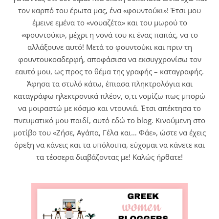
τον καρπό του έρωτα μας, ένα «φουντούκι»! Έτσι μου
έμεινε εμένα το «νουαζέτα» και του μωρού το
«φουντούκι», μέχρι η νονά του κι ένας παπάς, να το
αλλάξουνε αυτό! Μετά το φουντούκι και πριν τη
φουντουκοαδερφή, αποφάσισα να εκσυγχρονίσω τον
εαυτό μου, ως προς το θέμα της γραφής – καταγραφής.
Άφησα τα στυλό κάτω, έπιασα πληκτρολόγια και
καταγράφω ηλεκτρονικά πλέον, ο,τι νομίζω πως μπορώ
να μοιραστώ με κόσμο και ντουνιά. Έτσι απέκτησα το
πνευματικό μου παιδί, αυτό εδώ το blog. Κινούμενη στο
μοτίβο του «Ζήσε, Αγάπα, Γέλα και… Φάε», ώστε να έχεις
όρεξη να κάνεις και τα υπόλοιπα, εύχομαι να κάνετε και
τα τέσσερα διαβάζοντας με! Καλώς ήρθατε!