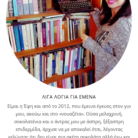
ΛΊΓΑ ΛΌΓΙΑ ΓΙΑ ΕΜΈΝΑ
Είμαι η Έφη και από το 2012, που έμεινα έγκυος στον γιο
μου, ακούω και στο «νουαζέτα». Ούσα μελαχρινή,
σοκολατένια και ο άντρας μου με άσπρη, ξέξασπρη
επιδερμίδα, άρχισε να με αποκαλεί έτσι, λέγοντας
γελώντας ότι δεν είμαι πια σκέτη σοκολάτα αλλά έχω και