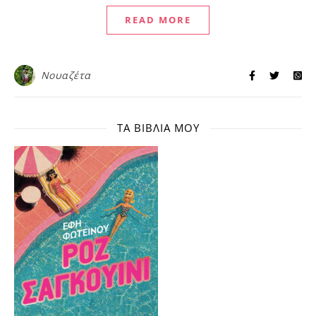
READ MORE
Νουαζέτα
ΤΑ ΒΙΒΛΊΑ ΜΟΥ