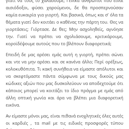
γιατί να τους το χαλάσουμε; Γενικά άνθρωποι που είναι
αισιόδοξοι, φύσει χαρούμενοι, δε θα προσπερνούσαν
καμία ευκαιρία για γιορτή. Και βασικά, όπως και σ’ όλα τα
θέματα γιατί δεν κοιτάει ο καθένας την πάρτη του. Θες να
γιορτάσεις; Γιόρτασε. Δε θες; Μην ασχοληθείς, αγνόησε
την. Γιατί να πρέπει να σχολιάσουμε, κριτικάρουμε,
κοροϊδέψουμε αυτούς που το βλέπουν διαφορετικά;
Επειδή δε μας αρέσει εμάς αυτή η γιορτή, πρέπει σώνει
και ντε να μην αρέσει και σε κανένα άλλο; Περί ορέξεως,
κολοκυθόπιτα. Τι κακή συνήθεια να είμαστε απόλυτοι και
να σκεφτόμαστε πάντα σύμφωνα με τους δικούς μας
κώδικες αξιών που μας δυσκολεύουν να αποδεχτούμε ότι
κάποιος μπορεί να κοιτάζει το ίδιο πράγμα με εμάς από
άλλη οπτική γωνία και άρα να βλέπει μια διαφορετική
εικόνα.
Αν είμαστε μόνοι μας, είναι πιθανά ενοχλητικές όλες αυτές
οι καρδιές , τα mail με τις ειδικές προσφορές τύπου