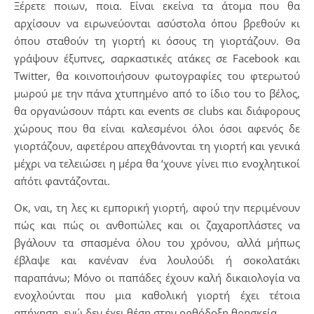
Ξέρετε ποιων, ποια. Είναι εκείνα τα άτομα που θα
αρχίσουν να ειρωνεύονται ασύστολα όπου βρεθούν κι
όπου σταθούν τη γιορτή κι όσους τη γιορτάζουν. Θα
γράψουν έξυπνες, σαρκαστικές ατάκες σε Facebook και
Twitter, θα κοινοποιήσουν φωτογραφίες του φτερωτού
μωρού με την πάνα χτυπημένο από το ίδιο του το βέλος,
θα οργανώσουν πάρτι και events σε clubs και διάφορους
χώρους που θα είναι καλεσμένοι όλοι όσοι αφενός δε
γιορτάζουν, αφετέρου απεχθάνονται τη γιορτή και γενικά
μέχρι να τελειώσει η μέρα θα ‘χουνε γίνει πιο ενοχλητικοί
απ΄ότι φαντάζονται.
Oκ, ναι, τη λες κι εμπορική γιορτή, αφού την περιμένουν
πώς και πώς οι ανθοπώλες και οι ζαχαροπλάστες να
βγάλουν τα σπασμένα όλου του χρόνου, αλλά μήπως
έβλαψε και κανέναν ένα λουλούδι ή σοκολατάκι
παραπάνω; Μόνο οι παπάδες έχουν καλή δικαιολογία να
ενοχλούνται που μια καθολική γιορτή έχει τέτοια
απήχηση, ενώ δεν έχει θέση στην ορθόδοξη θρησκεία.