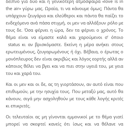
δείπνο για δύο και η γενικότερη ατμόσφαιρα «love is in
the air» γύρω μας. Ωραία, τι να κάνουμε όμως; Πάντα θα
υπάρχουν ζευγάρια και ελεύθεροι και πάντα θα παίζει το
ενδεχόμενο ανά πάσα στιγμή, οι μεν να αλλάξουν ρόλο με
τους δε. Όσα φέρνει η ώρα, δεν τα φέρνει ο χρόνος. Το
θέμα είναι να είμαστε καλά και χαρούμενοι σ’ όποιο
status κι αν βρισκόμαστε. Εκείνη η μέρα ανήκει στους
ερωτευμένους, ζευγαρωμένους ή όχι. Βέβαια, ο έρωτας ο
μονόπλευρος δεν είναι ακριβώς και λόγος εορτής αλλά αν
κάποιος θέλει να βγει και να πιει στην υγειά του, με γεια
του και χαρά του.
Και οι μεν και οι δε, ας τη γιορτάσουν, αν αυτό είναι που
επιθυμούν, με την ησυχία τους. Που μεταξύ μας, αυτό θα
κάνουν, σιγά μην ασχοληθούν με τους κάθε λογής κριτές
κι επικριτές.
Οι τελευταίοι ας μη γίνονται εμμονικοί με το θέμα γιατί
μπορεί να σκεφτεί κανείς ότι ίσως και να θέλανε να