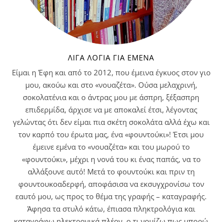
ΛΊΓΑ ΛΌΓΙΑ ΓΙΑ ΕΜΈΝΑ
Είμαι η Έφη και από το 2012, που έμεινα έγκυος στον γιο
μου, ακούω και στο «νουαζέτα». Ούσα μελαχρινή,
σοκολατένια και ο άντρας μου με άσπρη, ξέξασπρη
επιδερμίδα, άρχισε να με αποκαλεί έτσι, λέγοντας
γελώντας ότι δεν είμαι πια σκέτη σοκολάτα αλλά έχω και
τον καρπό του έρωτα μας, ένα «φουντούκι»! Έτσι μου
έμεινε εμένα το «νουαζέτα» και του μωρού το
«φουντούκι», μέχρι η νονά του κι ένας παπάς, να το
αλλάξουνε αυτό! Μετά το φουντούκι και πριν τη
φουντουκοαδερφή, αποφάσισα να εκσυγχρονίσω τον
εαυτό μου, ως προς το θέμα της γραφής – καταγραφής.
Άφησα τα στυλό κάτω, έπιασα πληκτρολόγια και
καταγράφω ηλεκτρονικά πλέον, ο,τι νομίζω πως μπορώ