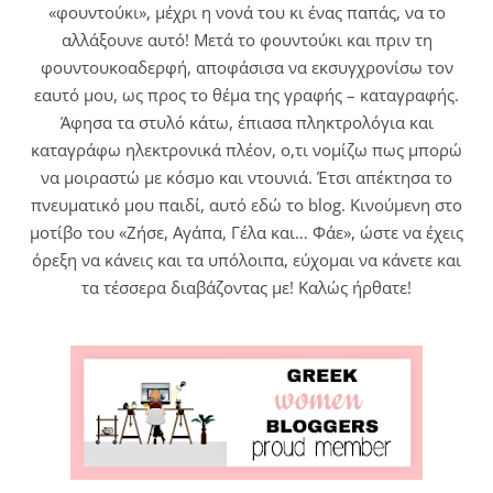
«φουντούκι», μέχρι η νονά του κι ένας παπάς, να το
αλλάξουνε αυτό! Μετά το φουντούκι και πριν τη
φουντουκοαδερφή, αποφάσισα να εκσυγχρονίσω τον
εαυτό μου, ως προς το θέμα της γραφής – καταγραφής.
Άφησα τα στυλό κάτω, έπιασα πληκτρολόγια και
καταγράφω ηλεκτρονικά πλέον, ο,τι νομίζω πως μπορώ
να μοιραστώ με κόσμο και ντουνιά. Έτσι απέκτησα το
πνευματικό μου παιδί, αυτό εδώ το blog. Κινούμενη στο
μοτίβο του «Ζήσε, Αγάπα, Γέλα και… Φάε», ώστε να έχεις
όρεξη να κάνεις και τα υπόλοιπα, εύχομαι να κάνετε και
τα τέσσερα διαβάζοντας με! Καλώς ήρθατε!