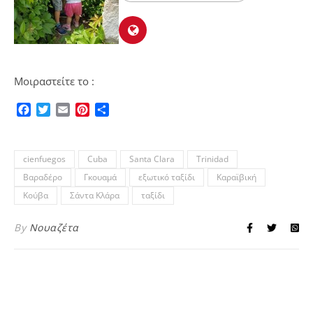
Μοιραστείτε το :
Facebook
Twitter
Email
Pinterest
Μοιραστείτε
cienfuegos
Cuba
Santa Clara
Trinidad
Βαραδέρο
Γκουαμά
εξωτικό ταξίδι
Καραϊβική
Κούβα
Σάντα Κλάρα
ταξίδι
By
Νουαζέτα