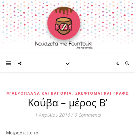
,
Μ'ΑΕΡΟΠΛΆΝΑ ΚΑΙ ΒΑΠΌΡΙΑ
ΣΚΈΦΤΟΜΑΙ ΚΑΙ ΓΡΆΦΩ
Κούβα – μέρος Β’
1 Απριλίου 2016
/
0 Comments
Μοιραστείτε το :