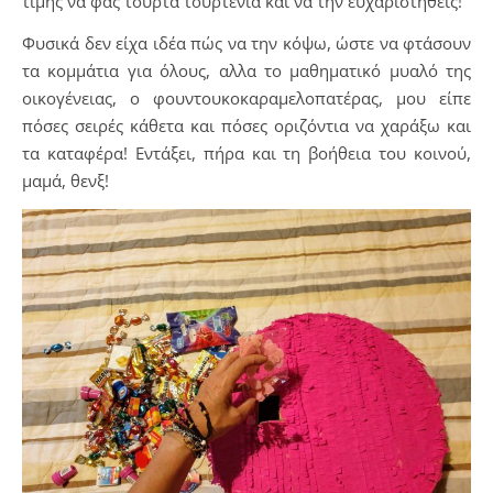
τιμής να φας τούρτα τουρτένια και να την ευχαριστηθείς!
Φυσικά δεν είχα ιδέα πώς να την κόψω, ώστε να φτάσουν
τα κομμάτια για όλους, αλλα το μαθηματικό μυαλό της
οικογένειας, ο φουντουκοκαραμελοπατέρας, μου είπε
πόσες σειρές κάθετα και πόσες οριζόντια να χαράξω και
τα καταφέρα! Εντάξει, πήρα και τη βοήθεια του κοινού,
μαμά, θενξ!