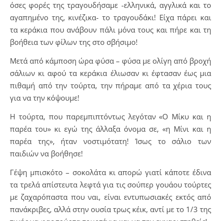
όσες φορές της τραγουδήσαμε -ελληνικά, αγγλικά και το
αγαπημένο της, κινέζικα- το τραγουδάκι! Είχα πάρει και
τα κεράκια που ανάβουν πάλι μόνα τους και πήρε και τη
βοήθεια των φίλων της στο σβήσιμο!
Μετά από κάμποση ώρα φύσα – φύσα με ολίγη από βροχή
σάλιων κι αφού τα κεράκια έλιωσαν κι έφτασαν έως μια
πιθαμή από την τούρτα, την πήραμε από τα χέρια τους
για να την κόψουμε!
Η τούρτα, που παρεμπιπτόντως λεγόταν «Ο Μίκυ και η
παρέα του» κι εγώ της άλλαξα όνομα σε, «η Μίνι και η
παρέα της», ήταν νοστιμότατη! Ίσως το σάλιο των
παιδιών να βοήθησε!
Γέψη μπισκότο – σοκολάτα κι απορώ γιατί κάποτε έδινα
τα τρελά απίστευτα λεφτά για τις σούπερ γουάου τούρτες
με ζαχαρόπαστα που ναι, είναι εντυπωσιακές εκτός από
πανάκριβες, αλλά στην ουσία τρως κέικ, αντί με το 1/3 της