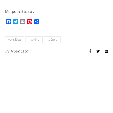
Μοιραστείτε το :
Facebook
Twitter
Email
Pinterest
Μοιραστείτε
γενέθλια
πινιάτα
τούρτα
By
Νουαζέτα