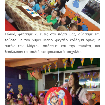
Τελικά, φτάσαμε κι εμείς στο πάρτι μας, σβήσαμε την
τούρτα με τον Super Mario -μεγάλο κόλλημα όμως με
αυτόν τον Μάριο-, σπάσαμε και την πινιάτα, και
ξεσάλωσαν τα παιδιά στα φουσκωτά παιχνίδια!