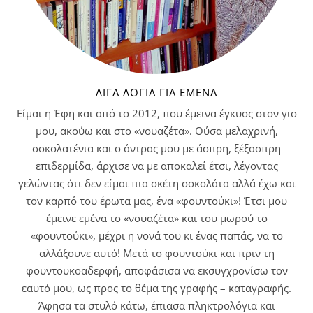
ΛΊΓΑ ΛΌΓΙΑ ΓΙΑ ΕΜΈΝΑ
Είμαι η Έφη και από το 2012, που έμεινα έγκυος στον γιο
μου, ακούω και στο «νουαζέτα». Ούσα μελαχρινή,
σοκολατένια και ο άντρας μου με άσπρη, ξέξασπρη
επιδερμίδα, άρχισε να με αποκαλεί έτσι, λέγοντας
γελώντας ότι δεν είμαι πια σκέτη σοκολάτα αλλά έχω και
τον καρπό του έρωτα μας, ένα «φουντούκι»! Έτσι μου
έμεινε εμένα το «νουαζέτα» και του μωρού το
«φουντούκι», μέχρι η νονά του κι ένας παπάς, να το
αλλάξουνε αυτό! Μετά το φουντούκι και πριν τη
φουντουκοαδερφή, αποφάσισα να εκσυγχρονίσω τον
εαυτό μου, ως προς το θέμα της γραφής – καταγραφής.
Άφησα τα στυλό κάτω, έπιασα πληκτρολόγια και