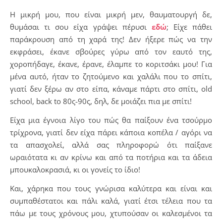
Η μικρή μου, που είναι μικρή μεν, θαυματουργή δε,
θυμάσαι τι σου είχα γράψει πέρυσι
εδώ
; Είχε πάθει
παράκρουση από τη χαρά της! Δεν ήξερε πώς να την
εκφράσει, έκανε σβούρες γύρω από τον εαυτό της,
χοροπήδαγε, έκανε, έρανε, έλαμπε το κοριτσάκι μου! Για
μένα αυτό, ήταν το ζητούμενο και χαλάλι που το σπίτι,
γιατί δεν ξέρω αν στο είπα, κάναμε πάρτι στο σπίτι, old
school, back to 80ς-90ς, δηλ, δε μοιάζει πια με σπίτι!
Είχα μια έγνοια λίγο του πώς θα παίξουν ένα τσούρμο
τρίχρονα, γιατί δεν είχα πάρει κάποια κοπέλα / αγόρι να
τα απασχολεί, αλλά σας πληροφορώ ότι παίξανε
ωραιότατα κι αν κρίνω και από τα ποτήρια και τα άδεια
μπουκαλοκρασιά, κι οι γονείς το ίδιο!
Και, χάρηκα που τους γνώρισα καλύτερα και είναι και
συμπαθέστατοι και πάλι καλά, γιατί έτσι τέλεια που τα
πάω με τους χρόνους μου, χτυπούσαν οι καλεσμένοι τα