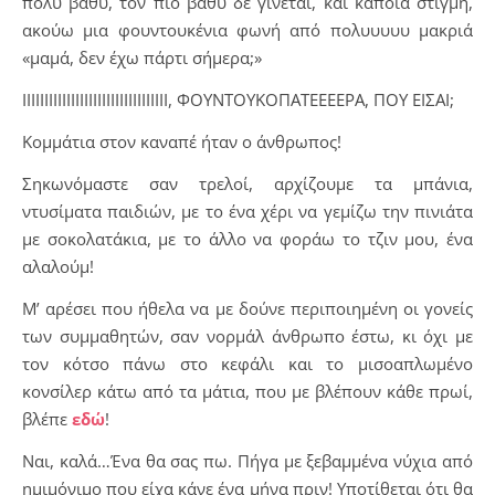
πολύ βαθύ, τον πιο βαθύ δε γίνεται, και κάποια στιγμή,
ακούω μια φουντουκένια φωνή από πολυυυυυ μακριά
«μαμά, δεν έχω πάρτι σήμερα;»
ΙΙΙΙΙΙΙΙΙΙΙΙΙΙΙΙΙΙΙΙΙΙΙΙΙΙΙΙΙΙΙΙΙ, ΦΟΥΝΤΟΥΚΟΠΑΤΕΕΕΕΡΑ, ΠΟΥ ΕΙΣΑΙ;
Κομμάτια στον καναπέ ήταν ο άνθρωπος!
Σηκωνόμαστε σαν τρελοί, αρχίζουμε τα μπάνια,
ντυσίματα παιδιών, με το ένα χέρι να γεμίζω την πινιάτα
με σοκολατάκια, με το άλλο να φοράω το τζιν μου, ένα
αλαλούμ!
Μ’ αρέσει που ήθελα να με δούνε περιποιημένη οι γονείς
των συμμαθητών, σαν νορμάλ άνθρωπο έστω, κι όχι με
τον κότσο πάνω στο κεφάλι και το μισοαπλωμένο
κονσίλερ κάτω από τα μάτια, που με βλέπουν κάθε πρωί,
βλέπε
εδώ
!
Ναι, καλά…Ένα θα σας πω. Πήγα με ξεβαμμένα νύχια από
ημιμόνιμο που είχα κάνε ένα μήνα πριν! Υποτίθεται ότι θα