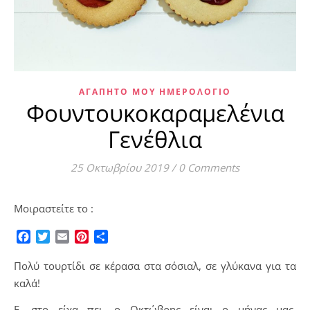
ΑΓΑΠΗΤΌ ΜΟΥ ΗΜΕΡΟΛΌΓΙΟ
Φουντουκοκαραμελένια
Γενέθλια
25 Οκτωβρίου 2019
/
0 Comments
Μοιραστείτε το :
Facebook
Twitter
Email
Pinterest
Μοιραστείτε
Πολύ τουρτίδι σε κέρασα στα σόσιαλ, σε γλύκανα για τα
καλά!
Ε, στο είχα πει, ο Οκτώβρης είναι ο μήνας μας,