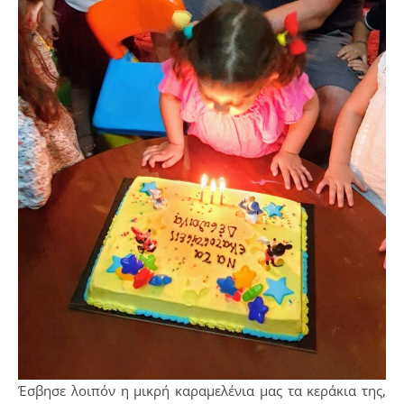
Έσβησε λοιπόν η μικρή καραμελένια μας τα κεράκια της,