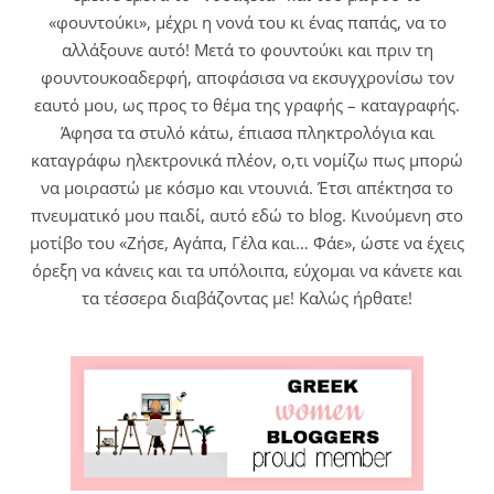
«φουντούκι», μέχρι η νονά του κι ένας παπάς, να το
αλλάξουνε αυτό! Μετά το φουντούκι και πριν τη
φουντουκοαδερφή, αποφάσισα να εκσυγχρονίσω τον
εαυτό μου, ως προς το θέμα της γραφής – καταγραφής.
Άφησα τα στυλό κάτω, έπιασα πληκτρολόγια και
καταγράφω ηλεκτρονικά πλέον, ο,τι νομίζω πως μπορώ
να μοιραστώ με κόσμο και ντουνιά. Έτσι απέκτησα το
πνευματικό μου παιδί, αυτό εδώ το blog. Κινούμενη στο
μοτίβο του «Ζήσε, Αγάπα, Γέλα και… Φάε», ώστε να έχεις
όρεξη να κάνεις και τα υπόλοιπα, εύχομαι να κάνετε και
τα τέσσερα διαβάζοντας με! Καλώς ήρθατε!