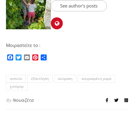
See author's posts
Μοιραστείτε το :
Facebook
Twitter
Email
Pinterest
Μοιραστείτε
αυπνία
εξάντληση
κούραση
κουρασμένη μαμά
χιούμορ
By
Νουαζέτα