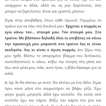
υπάρχουν κι άλλα, αλλά οκ, ας μην ξεφτιλιστώ, όσο
μπορώ να ξεφτιλιστώ. Είναι και γραπτά, μένουν.
Είμαι στην αποβάθρα, όπως κάθε πρωινό. Περιμένω το
τραίνο για να πάω στη δουλειά μου.
Έρχεται ο συρμός κι
εγώ κάνω τον… σταυρό μου. Τον σταυρό μου. Στο
τραίνο. Με βλέπουν δηλαδή όλοι οι επιβάτες να κάνω
την προσευχή μου μπροστά στο τραίνο λες κι είναι
εκκλησία. Λες κι είναι ο άγιος συρμός.
Δεν ξέρω πώς
μου ήρθε. Βλέπω το απορημένο βλέμμα του διπλανού,
συνειδητοποιώ τι κάνω, κόβω την κίνηση στη μέση και
λέω από μέσα μου, πάει αυτό ήταν, η βίδα λάσκαρε για τα
καλά.
Α, όχι δε θα κλείσω με αυτό. Θα κλείσω με ένα άλλο. Είμαι
πριν κανα μήνα στο κομμωτήριο να βάψω ρίζα. Έχω
φύγει χωρίς μετρητά, αλλά έχω κούτελο. Οκ, εκτός από
κούτελο έχω και κάρτα. Βάζω την κάρτα στο pos και
πληκτρολογώ τον κωδικό. Ο κωδικός δεν είναι σωστός.