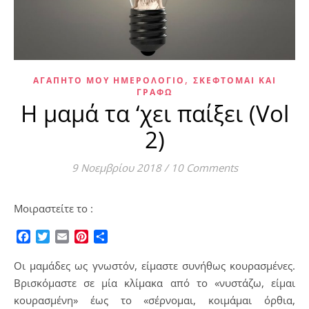
,
ΑΓΑΠΗΤΌ ΜΟΥ ΗΜΕΡΟΛΌΓΙΟ
ΣΚΈΦΤΟΜΑΙ ΚΑΙ
ΓΡΆΦΩ
Η μαμά τα ‘χει παίξει (Vol
2)
9 Νοεμβρίου 2018
/
10 Comments
Μοιραστείτε το :
Facebook
Twitter
Email
Pinterest
Μοιραστείτε
Οι μαμάδες ως γνωστόν, είμαστε συνήθως κουρασμένες.
Βρισκόμαστε σε μία κλίμακα από το «νυστάζω, είμαι
κουρασμένη» έως το «σέρνομαι, κοιμάμαι όρθια,