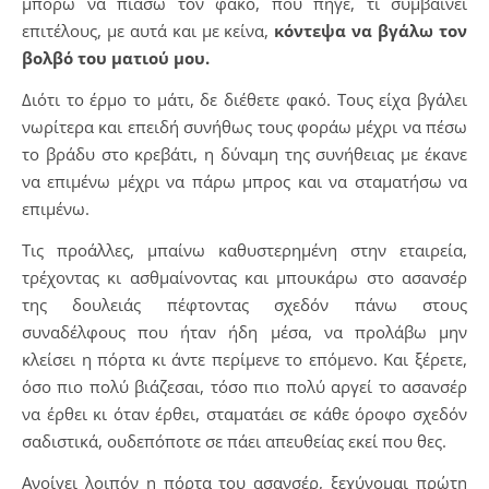
μπορώ να πιάσω τον φακό, πού πήγε, τί συμβαίνει
επιτέλους, με αυτά και με κείνα,
κόντεψα να βγάλω τον
βολβό του ματιού μου.
Διότι το έρμο το μάτι, δε διέθετε φακό. Τους είχα βγάλει
νωρίτερα και επειδή συνήθως τους φοράω μέχρι να πέσω
το βράδυ στο κρεβάτι, η δύναμη της συνήθειας με έκανε
να επιμένω μέχρι να πάρω μπρος και να σταματήσω να
επιμένω.
Τις προάλλες, μπαίνω καθυστερημένη στην εταιρεία,
τρέχοντας κι ασθμαίνοντας και μπουκάρω στο ασανσέρ
της δουλειάς πέφτοντας σχεδόν πάνω στους
συναδέλφους που ήταν ήδη μέσα, να προλάβω μην
κλείσει η πόρτα κι άντε περίμενε το επόμενο. Και ξέρετε,
όσο πιο πολύ βιάζεσαι, τόσο πιο πολύ αργεί το ασανσέρ
να έρθει κι όταν έρθει, σταματάει σε κάθε όροφο σχεδόν
σαδιστικά, ουδεπόποτε σε πάει απευθείας εκεί που θες.
Ανοίγει λοιπόν η πόρτα του ασανσέρ, ξεχύνομαι πρώτη