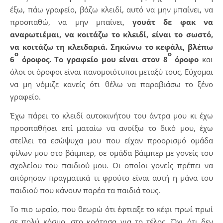
έξω, πάω γραφείο, βάζω κλειδί, αυτό να μην μπαίνει, να
προσπαθώ, να μην μπαίνει,
γουάτ δε φακ να
αναρωτιέμαι, να κοιτάζω το κλειδί, είναι το σωστό,
να κοιτάζω τη κλειδαριά. Σηκώνω το κεφάλι, βλέπω
ο
ο
6
όροφος. Το γραφείο μου είναι στον 8
όροφο
και
όλοι οι όροφοι είναι πανομοιότυποι μεταξύ τους. Εύχομαι
να μη νόμιζε κανείς ότι θέλω να παραβιάσω το ξένο
γραφείο.
Έχω πάρει το κλειδί αυτοκινήτου του άντρα μου κι έχω
προσπαθήσει επί ματαίω να ανοίξω το δικό μου, έχω
στείλει τα εσώψυχα μου που είχαν προορισμό ομάδα
φίλων μου στο βάιμπερ, σε ομάδα βάιμπερ με γονείς του
σχολείου του παιδιού μου. Οι οποίοι γονείς πρέπει να
απόρησαν πραγματικά τι φρούτο είναι αυτή η μάνα του
παιδιού που κάνουν παρέα τα παιδιά τους.
Το πιο ωραίο, που θεωρώ ότι έφτιαξε το κέφι πρωί πρωί
σε πολύ κόσμο, στο κράτησα για το τέλος. Όχι ότι δεν