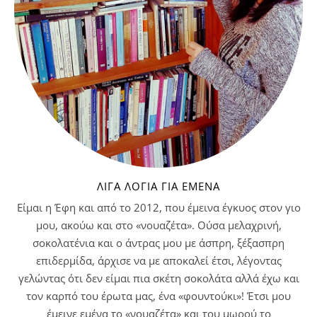
ΛΊΓΑ ΛΌΓΙΑ ΓΙΑ ΕΜΈΝΑ
Είμαι η Έφη και από το 2012, που έμεινα έγκυος στον γιο
μου, ακούω και στο «νουαζέτα». Ούσα μελαχρινή,
σοκολατένια και ο άντρας μου με άσπρη, ξέξασπρη
επιδερμίδα, άρχισε να με αποκαλεί έτσι, λέγοντας
γελώντας ότι δεν είμαι πια σκέτη σοκολάτα αλλά έχω και
τον καρπό του έρωτα μας, ένα «φουντούκι»! Έτσι μου
έμεινε εμένα το «νουαζέτα» και του μωρού το