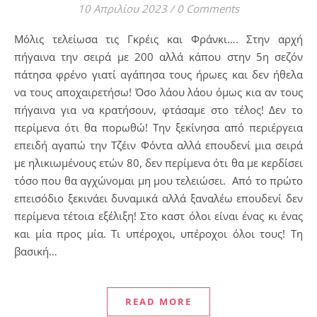
10 Απριλίου 2023
/
0 Comments
Μόλις τελείωσα τις Γκρέις και Φράνκι…. Στην αρχή
πήγαινα την σειρά με 200 αλλά κάπου στην 5η σεζόν
πάτησα φρένο γιατί αγάπησα τους ήρωες και δεν ήθελα
να τους αποχαιρετήσω! Όσο λάου λάου όμως κια αν τους
πήγαινα για να κρατήσουν, φτάσαμε στο τέλος! Δεν το
περίμενα ότι θα πορωθώ! Την ξεκίνησα από περιέργεια
επειδή αγαπώ την Τζέιν Φόντα αλλά επουδενί μια σειρά
με ηλικιωμένους ετών 80, δεν περίμενα ότι θα με κερδίσει
τόσο που θα αγχώνομαι μη μου τελειώσει. Από το πρώτο
επεισόδιο ξεκινάει δυναμικά αλλά ξαναλέω επουδενί δεν
περίμενα τέτοια εξέλιξη! Στο καστ όλοι είναι ένας κι ένας
και μία προς μία. Τι υπέροχοι, υπέροχοι όλοι τους! Τη
βασική…
READ MORE