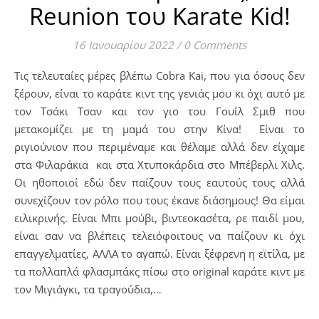
Reunion του Karate Kid!
16 Ιανουαρίου 2022
/
0 Comments
Τις τελευταίες μέρες βλέπω Cobra Kai, που για όσους δεν
ξέρουν, είναι το καράτε κιντ της γενιάς μου κι όχι αυτό με
τον Τσάκι Τσαν και τον γιο του Γουίλ Σμιθ που
μετακομίζει με τη μαμά του στην Κίνα! Είναι το
ριγιούνιον που περιμέναμε και θέλαμε αλλά δεν είχαμε
στα Φιλαράκια και στα Χτυποκάρδια στο Μπέβερλι Χιλς.
Οι ηθοποιοί εδώ δεν παίζουν τους εαυτούς τους αλλά
συνεχίζουν τον ρόλο που τους έκανε διάσημους! Θα είμαι
ειλικρινής. Είναι Μπι μούβι, βιντεοκασέτα, ρε παιδί μου,
είναι σαν να βλέπεις τελειόφοιτους να παίζουν κι όχι
επαγγελματίες, ΑΛΛΑ το αγαπώ. Είναι ξέφρενη η εϊτίλα, με
τα πολλαπλά φλασμπάκς πίσω στο original καράτε κιντ με
τον Μιγιάγκι, τα τραγούδια,…