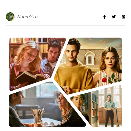
Νουαζέτα