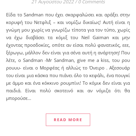
21 Αυγούστου 2022
/
0 Comments
Είδα τo Sandman που έχει σκαρφαλώσει και αράξει στην
κορυφή του Νετφλιξ – και νομίζω δικαίως! Αυτή είναι η
γνώμη μου χωρίς να γνωρίζω τίποτα για τον τύπο, χωρίς
να έχω διαβάσει τα κόμιξ του Neil Gaiman και μην
έχοντας προσδοκίες, οπότε αν είσαι πολύ φανατικός, εεε,
ξέρωγω, μάλλον δεν είναι για σένα αυτή η ανάρτηση! Που
λέτε, ο Sandman -Mr Sandman, give me a kiss, του ρου
ρουυυ- είναι ο Μορφέας ή αλλιώς το Όνειρο . Αξεσουάρ
του είναι μια κάσκα που πιάνει όλο το κεφάλι, ένα πουγκί
με άμμο και ένα κόκκινο ρουμπίνι! Το κόμικ δεν είναι για
παιδιά. Είναι πολύ σκοτεινό και αν νόμιζα ότι θα
μπορούσε…
READ MORE