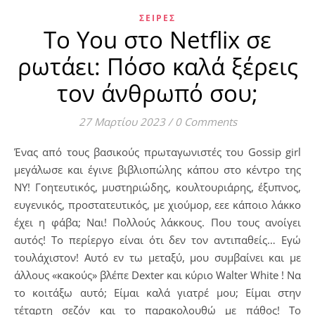
ΣΕΙΡΈΣ
Το You στο Netflix σε
ρωτάει: Πόσο καλά ξέρεις
τον άνθρωπό σου;
27 Μαρτίου 2023
/
0 Comments
Ένας από τους βασικούς πρωταγωνιστές του Gossip girl
μεγάλωσε και έγινε βιβλιοπώλης κάπου στο κέντρο της
ΝΥ! Γοητευτικός, μυστηριώδης, κουλτουριάρης, έξυπνος,
ευγενικός, προστατευτικός, με χιούμορ, εεε κάποιο λάκκο
έχει η φάβα; Ναι! Πολλούς λάκκους. Που τους ανοίγει
αυτός! Το περίεργο είναι ότι δεν τον αντιπαθείς… Εγώ
τουλάχιστον! Αυτό εν τω μεταξύ, μου συμβαίνει και με
άλλους «κακούς» βλέπε Dexter και κύριο Walter White ! Να
το κοιτάξω αυτό; Είμαι καλά γιατρέ μου; Είμαι στην
τέταρτη σεζόν και το παρακολουθώ με πάθος! Το