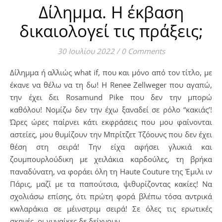
Δίλημμα. Η έκβαση
δικαιολογεί τις πράξεις;
30 Ιουλίου 2022
/
0 Comments
Δίλημμα ή αλλιώς what if, που και μόνο από τον τίτλο, με
έκανε να θέλω να τη δω! H Renee Zellweger που αγαπώ,
την έχει δει Rosamund Pike που δεν την μπορώ
καθόλου! Νομίζω δεν την έχω ξαναδεί σε ρόλο “κακιάς’!
Ώρες ώρες παίρνει κάτι εκφράσεις που μου φαίνονται
αστείες, μου θυμίζουν την Μπρίτζετ Τζόουνς που δεν έχει
θέση στη σειρά! Την είχα αφήσει γλυκιά και
ζουμπουρλούδικη με χειλάκια καρδούλες, τη βρήκα
παναδύνατη, να φοράει όλη τη Haute Couture της Έμιλι ιν
Πάρις, μαζί με τα παπούτσια, ψιθυρίζοντας κακίες! Να
σχολιάσω επίσης, ότι πρώτη φορά βλέπω τόσα αντρικά
κwλαράκια σε μέινστριμ σειρά! Σε όλες τις ερωτικές
σκηνές, οι γυναίκες δε δείχνουν…