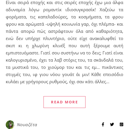
Είναι σειρά εποχής και στις σειρές εποχής έχω μια άλφα
αδυναμία λόγω ρομαντίκ ιδιοσυγκρασίκ! Χαζεύω τα
φορέματα, τις καπελαδούρες, τα κοσμήματα, τα φρου
φρου και αρώματά -υψηλή κοινωνία γαρ, όχι πλέμπα- και
πάντα απορώ πώς αστράφτουν όλα από καθαριότητα,
ενώ δεν υπήρχε πλυντήριο, ούτε είχε ανακαλυφθεί το
σκιπ κι η χλωρίνη κλινέξ που αυτή ξέρουμε αυτή
εμπιστευόμαστε. Γιατί σου συστήνω να το δεις; Γιατί είναι
καλογυρισμένο, έχει τα λαβ στόρις του, τα σκάνδαλά του,
τα μυστικά του, το χιούμορ του και τις εμ… πικάντικες
στιγμές του, ιφ γιου νόου γουάτ άι μιν! Κάθε επεισόδιο
κυλάει με γρήγορους ρυθμούς, όχι σαν κάτι άλλες…
READ MORE
Νουαζέτα