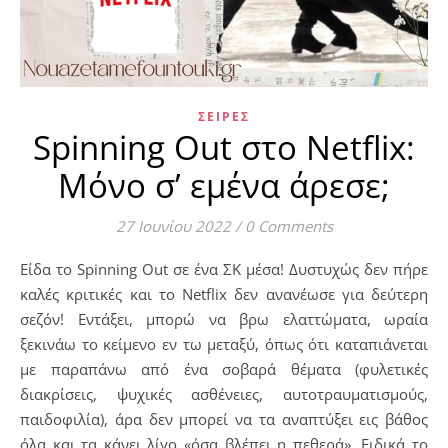
ΣΕΙΡΈΣ
Spinning Out στο Netflix:
Μόνο σ’ εμένα άρεσε;
27 Ιουνίου 2022
/
0 Comments
Είδα το Spinning Out σε ένα ΣΚ μέσα! Δυστυχώς δεν πήρε
καλές κριτικές και το Νetflix δεν ανανέωσε για δεύτερη
σεζόν! Εντάξει, μπορώ να βρω ελαττώματα, ωραία
ξεκινάω το κείμενο εν τω μεταξύ, όπως ότι καταπιάνεται
με παραπάνω από ένα σοβαρά θέματα (φυλετικές
διακρίσεις, ψυχικές ασθένειες, αυτοτραυματισμούς,
παιδοφιλία), άρα δεν μπορεί να τα αναπτύξει εις βάθος
όλα και τα κάνει λίγο «όσα βλέπει η πεθερά». Ειδικά το