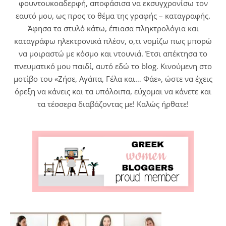
φουντουκοαδερφή, αποφάσισα να εκσυγχρονίσω τον
εαυτό μου, ως προς το θέμα της γραφής – καταγραφής.
Άφησα τα στυλό κάτω, έπιασα πληκτρολόγια και
καταγράφω ηλεκτρονικά πλέον, ο,τι νομίζω πως μπορώ
να μοιραστώ με κόσμο και ντουνιά. Έτσι απέκτησα το
πνευματικό μου παιδί, αυτό εδώ το blog. Κινούμενη στο
μοτίβο του «Ζήσε, Αγάπα, Γέλα και… Φάε», ώστε να έχεις
όρεξη να κάνεις και τα υπόλοιπα, εύχομαι να κάνετε και
τα τέσσερα διαβάζοντας με! Καλώς ήρθατε!