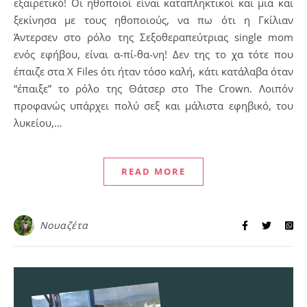
εξαιρετικό! Οι ηθοποιοί είναι καταπληκτικοί και μια και
ξεκίνησα με τους ηθοποιούς, να πω ότι η Γκίλιαν
Άντερσεν στο ρόλο της Σεξοθεραπεύτριας single mom
ενός εφήβου, είναι α-πί-θα-νη! Δεν της το χα τότε που
έπαιζε στα X Files ότι ήταν τόσο καλή, κάτι κατάλαβα όταν
“έπαιξε” το ρόλο της Θάτσερ στο The Crown. Λοιπόν
προφανώς υπάρχει πολύ σεξ και μάλιστα εφηβικό, του
λυκείου,…
READ MORE
Νουαζέτα