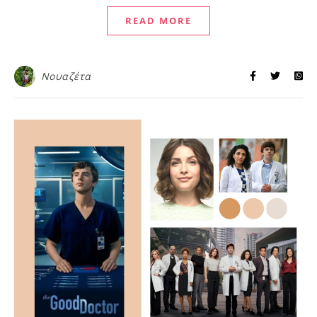
READ MORE
Νουαζέτα