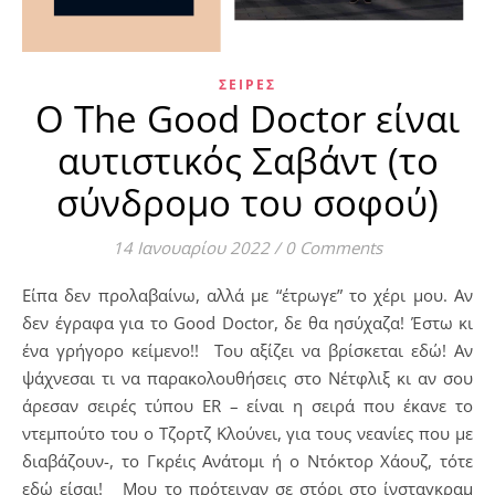
ΣΕΙΡΈΣ
O The Good Doctor είναι
αυτιστικός Σαβάντ (το
σύνδρομο του σοφού)
14 Ιανουαρίου 2022
/
0 Comments
Είπα δεν προλαβαίνω, αλλά με “έτρωγε” το χέρι μου. Αν
δεν έγραφα για το Good Doctor, δε θα ησύχαζα! Έστω κι
ένα γρήγορο κείμενο!! Του αξίζει να βρίσκεται εδώ! Αν
ψάχνεσαι τι να παρακολουθήσεις στο Νέτφλιξ κι αν σου
άρεσαν σειρές τύπου ER – είναι η σειρά που έκανε το
ντεμπούτο του ο Τζορτζ Κλούνει, για τους νεανίες που με
διαβάζουν-, το Γκρέις Ανάτομι ή ο Ντόκτορ Χάουζ, τότε
εδώ είσαι! Μου το πρότειναν σε στόρι στο ίνσταγκραμ