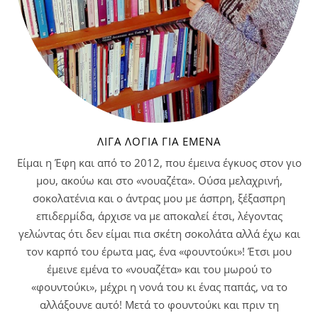
ΛΊΓΑ ΛΌΓΙΑ ΓΙΑ ΕΜΈΝΑ
Είμαι η Έφη και από το 2012, που έμεινα έγκυος στον γιο
μου, ακούω και στο «νουαζέτα». Ούσα μελαχρινή,
σοκολατένια και ο άντρας μου με άσπρη, ξέξασπρη
επιδερμίδα, άρχισε να με αποκαλεί έτσι, λέγοντας
γελώντας ότι δεν είμαι πια σκέτη σοκολάτα αλλά έχω και
τον καρπό του έρωτα μας, ένα «φουντούκι»! Έτσι μου
έμεινε εμένα το «νουαζέτα» και του μωρού το
«φουντούκι», μέχρι η νονά του κι ένας παπάς, να το
αλλάξουνε αυτό! Μετά το φουντούκι και πριν τη