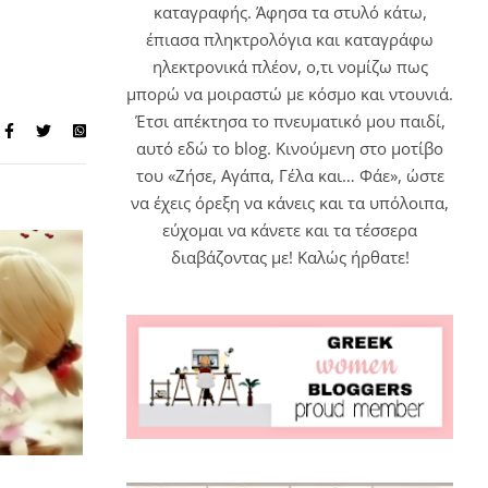
καταγραφής. Άφησα τα στυλό κάτω,
έπιασα πληκτρολόγια και καταγράφω
ηλεκτρονικά πλέον, ο,τι νομίζω πως
μπορώ να μοιραστώ με κόσμο και ντουνιά.
Έτσι απέκτησα το πνευματικό μου παιδί,
αυτό εδώ το blog. Κινούμενη στο μοτίβο
του «Ζήσε, Αγάπα, Γέλα και… Φάε», ώστε
να έχεις όρεξη να κάνεις και τα υπόλοιπα,
εύχομαι να κάνετε και τα τέσσερα
διαβάζοντας με! Καλώς ήρθατε!