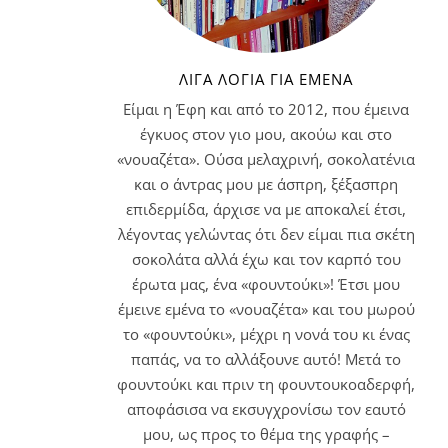
ΛΊΓΑ ΛΌΓΙΑ ΓΙΑ ΕΜΈΝΑ
Είμαι η Έφη και από το 2012, που έμεινα
έγκυος στον γιο μου, ακούω και στο
«νουαζέτα». Ούσα μελαχρινή, σοκολατένια
και ο άντρας μου με άσπρη, ξέξασπρη
επιδερμίδα, άρχισε να με αποκαλεί έτσι,
λέγοντας γελώντας ότι δεν είμαι πια σκέτη
σοκολάτα αλλά έχω και τον καρπό του
έρωτα μας, ένα «φουντούκι»! Έτσι μου
έμεινε εμένα το «νουαζέτα» και του μωρού
το «φουντούκι», μέχρι η νονά του κι ένας
παπάς, να το αλλάξουνε αυτό! Μετά το
φουντούκι και πριν τη φουντουκοαδερφή,
αποφάσισα να εκσυγχρονίσω τον εαυτό
μου, ως προς το θέμα της γραφής –