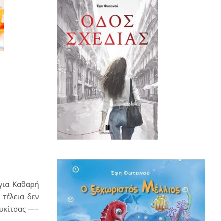
για Καθαρή
 τέλεια δεν
ουκίτσας —–