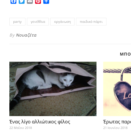
Facebook
Twitter
Email
Pinterest
Μοιραστείτε
party
γενέθλια
οργάνωση
παιδικό πάρτι
By
Νουαζέτα
ΜΠΟΡ
Ένας λίγο αλλιώτικος φίλος
Έρωτας παρ
22 Μαΐου 2018
21 Ιουνίου 2018