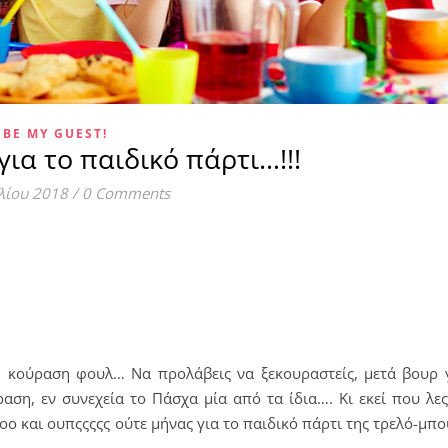
BE MY GUEST!
για το παιδικό πάρτι…!!!
λίου 2018
/
0 Comments
= κούραση φουλ… Να προλάβεις να ξεκουραστείς, μετά βουρ 
αση, εν συνεχεία το Πάσχα μία από τα ίδια…. Κι εκεί που λες
ο και ουπςςςςς ούτε μήνας για το παιδικό πάρτι της τρελό-μπ