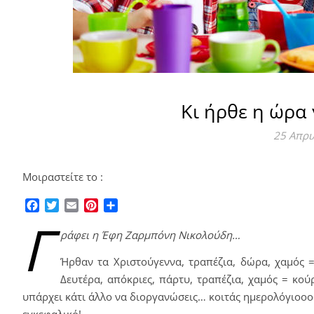
Κι ήρθε η ώρα 
25 Απρι
Μοιραστείτε το :
Facebook
Twitter
Email
Pinterest
Μοιραστείτε
Γ
ράφει η Έφη Ζαρμπόνη Νικολούδη…
Ήρθαν τα Χριστούγεννα, τραπέζια, δώρα, χαμός 
Δευτέρα, απόκριες, πάρτυ, τραπέζια, χαμός = κούρ
υπάρχει κάτι άλλο να διοργανώσεις… κοιτάς ημερολόγιοοοο
εγκεφαλικό!