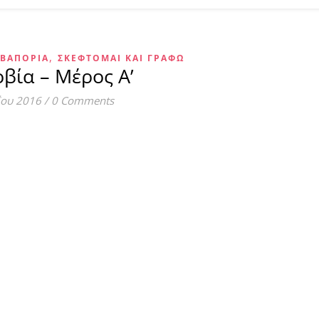
,
 ΒΑΠΌΡΙΑ
ΣΚΈΦΤΟΜΑΙ ΚΑΙ ΓΡΆΦΩ
βία – Μέρος Α’
ΐου 2016
/
0 Comments