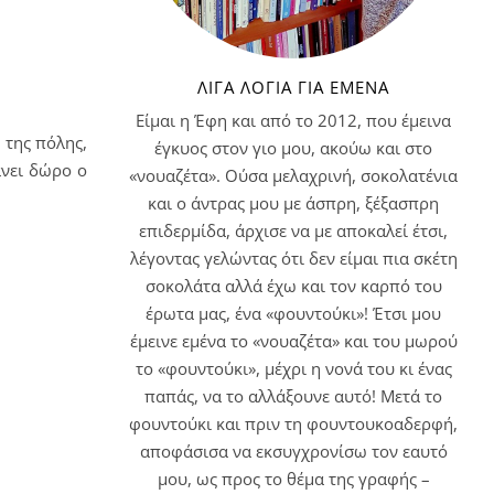
ΛΊΓΑ ΛΌΓΙΑ ΓΙΑ ΕΜΈΝΑ
Είμαι η Έφη και από το 2012, που έμεινα
e
της πόλης,
έγκυος στον γιο μου, ακούω και στο
άνει δώρο ο
«νουαζέτα». Ούσα μελαχρινή, σοκολατένια
και ο άντρας μου με άσπρη, ξέξασπρη
επιδερμίδα, άρχισε να με αποκαλεί έτσι,
λέγοντας γελώντας ότι δεν είμαι πια σκέτη
σοκολάτα αλλά έχω και τον καρπό του
έρωτα μας, ένα «φουντούκι»! Έτσι μου
έμεινε εμένα το «νουαζέτα» και του μωρού
το «φουντούκι», μέχρι η νονά του κι ένας
παπάς, να το αλλάξουνε αυτό! Μετά το
φουντούκι και πριν τη φουντουκοαδερφή,
αποφάσισα να εκσυγχρονίσω τον εαυτό
μου, ως προς το θέμα της γραφής –