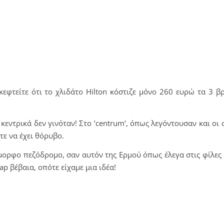
κεφτείτε ότι το χλιδάτο
Hilton
κόστιζε μόνο 260 ευρώ τα 3 β
 κεντρικά δεν γινόταν! Στο ‘
centrum
‘, όπως λεγόντουσαν και οι 
ε να έχει θόρυβο.
μορφο πεζόδρομο, σαν αυτόν της Ερμού όπως έλεγα στις φίλες 
ap
βέβαια, οπότε είχαμε μια ιδέα!