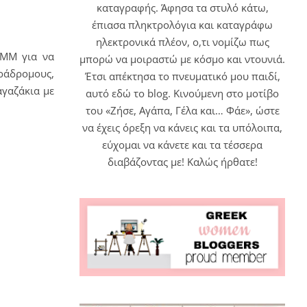
καταγραφής. Άφησα τα στυλό κάτω,
έπιασα πληκτρολόγια και καταγράφω
ηλεκτρονικά πλέον, ο,τι νομίζω πως
ΜΜΜ για να
μπορώ να μοιραστώ με κόσμο και ντουνιά.
άδρομους,
Έτσι απέκτησα το πνευματικό μου παιδί,
αγαζάκια με
αυτό εδώ το blog. Κινούμενη στο μοτίβο
του «Ζήσε, Αγάπα, Γέλα και… Φάε», ώστε
να έχεις όρεξη να κάνεις και τα υπόλοιπα,
εύχομαι να κάνετε και τα τέσσερα
διαβάζοντας με! Καλώς ήρθατε!