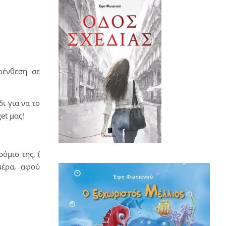
ρένθεση σε
ι για να το
et
μας!
όμιο της, (
μέρα, αφού