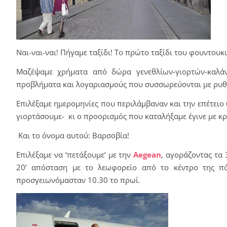
Ναι-ναι-ναι! Πήγαμε ταξίδι! Το πρώτο ταξίδι του φουντουκ
Μαζέψαμε χρήματα από δώρα γενεθλίων-γιορτών-καλάν
προβλήματα και λογαριασμούς που συσσωρεύονται με ρυθμ
Επιλέξαμε ημερομηνίες που περιλάμβαναν και την επέτειο 
γιορτάσουμε- κι ο προορισμός που καταλήξαμε έγινε με κρι
Και το όνομα αυτού: Βαρσοβία!
Επιλέξαμε να ‘πετάξουμε’ με την
Aegean
, αγοράζοντας τα 
20’ απόσταση με το λεωφορείο από το κέντρο της πό
προσγειωνόμασταν 10.30 το πρωί.