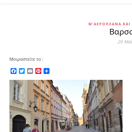
Μ'ΑΕΡΟΠΛΆΝΑ ΚΑΙ
Βαρσο
26 Μα
Μοιραστείτε το :
Facebook
Twitter
Email
Pinterest
Μοιραστείτε