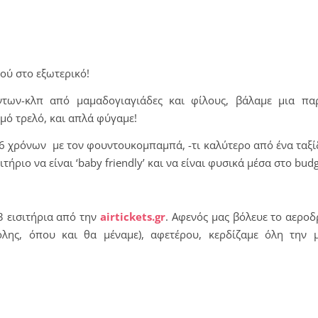
ιού στο εξωτερικό!
των-κλπ από μαμαδογιαγιάδες και φίλους, βάλαμε μια πα
ό τρελό, και απλά φύγαμε!
6 χρόνων με τον φουντουκομπαμπά, -τι καλύτερο από ένα ταξίδ
τήριο να είναι ‘
baby
friendly
’ και να είναι φυσικά μέσα στο
budg
3 εισιτήρια από την
airtickets.
gr
. Αφενός μας βόλευε το αεροδρ
λης, όπου και θα μέναμε), αφετέρου, κερδίζαμε όλη την 