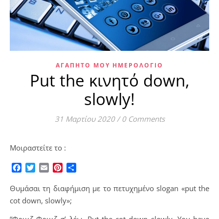
ΑΓΑΠΗΤΌ ΜΟΥ ΗΜΕΡΟΛΌΓΙΟ
Put the κινητό down,
slowly!
31 Μαρτίου 2020
/
0 Comments
Μοιραστείτε το :
Facebook
Twitter
Email
Pinterest
Μοιραστείτε
Θυμάσαι τη διαφήμιση με το πετυχημένο slogan «put the
cot down, slowly»;
“Φριιιζ Φριιιζ σ’ λέω. Put the cot down slowly. You have