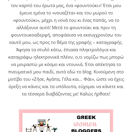
τον καρπό του έρωτα μας, ένα «φουντούκι»! Έτσι μου
έμεινε εμένα το «νουαζέτα» και του μωρού το
«φουντούκι», μέχρι η νονά του κι ένας παπάς, να το
αλλάξουνε αυτό! Μετά το φουντούκι και πριν τη
φουντουκοαδερφή, αποφάσισα να εκσυγχρονίσω τον
εαυτό μου, ως προς το θέμα της γραφής – καταγραφής.
Άφησα τα στυλό κάτω, έπιασα πληκτρολόγια και
καταγράφω ηλεκτρονικά πλέον, ο,τι νομίζω πως μπορώ
να μοιραστώ με κόσμο και ντουνιά. Έτσι απέκτησα το
πνευματικό μου παιδί, αυτό εδώ το blog. Κινούμενη στο
μοτίβο του «Ζήσε, Αγάπα, Γέλα και… Φάε», ώστε να έχεις
όρεξη να κάνεις και τα υπόλοιπα, εύχομαι να κάνετε και
τα τέσσερα διαβάζοντας με! Καλώς ήρθατε!