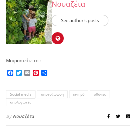
Νουαζέτα
See author's posts
Μοιραστείτε το :
Facebook
Twitter
Email
Pinterest
Μοιραστείτε
Social media
αποτοξίνωση
κινητό
οθόνες
υπολογιστές
By
Νουαζέτα