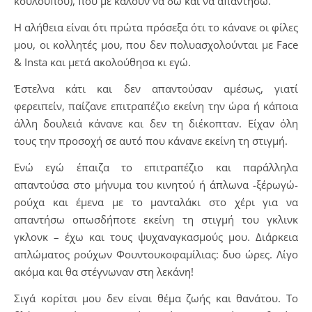
κουλουπού), που με καλούν να δω και να απαντήσω.
Η αλήθεια είναι ότι πρώτα πρόσεξα ότι το κάνανε οι φίλες
μου, οι κολλητές μου, που δεν πολυασχολούνται με Face
& Insta και μετά ακολούθησα κι εγώ.
Έστελνα κάτι και δεν απαντούσαν αμέσως, γιατί
φερειπείν, παίζανε επιτραπέζιο εκείνη την ώρα ή κάποια
άλλη δουλειά κάνανε και δεν τη διέκοπταν. Είχαν όλη
τους την προσοχή σε αυτό που κάνανε εκείνη τη στιγμή.
Ενώ εγώ έπαιζα το επιτραπέζιο και παράλληλα
απαντούσα στο μήνυμα του κινητού ή άπλωνα -ξέρωγώ-
ρούχα και έμενα με το μανταλάκι στο χέρι για να
απαντήσω οπωσδήποτε εκείνη τη στιγμή του γκλινκ
γκλονκ – έχω και τους ψυχαναγκασμούς μου. Διάρκεια
απλώματος ρούχων Φουντουκοφαμίλιας: δυο ώρες. Λίγο
ακόμα και θα στέγνωναν στη λεκάνη!
Σιγά κορίτσι μου δεν είναι θέμα ζωής και θανάτου. Το