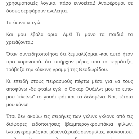
χρησιμοποιείς λογικά, πάσο εννοείται! Αναφέρομαι σε
όσους σερφάρουν ανελέητα.
Το έκανα κι εγώ.
Και μου έβαλα όρια. Αμέ! Τι μόνο τα παιδιά τα
χρειάζονται;
Όταν συνειδητοποίησα ότι ξεμυαλίζομαι -και αυτό ήταν
προ κορονοϊού- ότι υπήρχαν μέρες που το τερμάτιζα,
τράβηξα την κόκκινη γραμμή της Θεοδωρίδου.
Κι επειδή στους πειρασμούς πέφτω μέσα για να τους
αποφύγω -δε φταίω εγώ, ο Όσκαρ Ουάιλντ μου το είπε-
μου “κλείνω” το γουάι φάι και τα δεδομένα. Ναι, τέτοια
μου κάνω!
Έτσι δεν ακούω τις σειρήνες των γκλινκ γκλονκ από τις
διάφορες ειδοποιήσεις (βαιμπερογκρουπάκια φίλων,
ίνσταγκραμικές και μέσεντζερικές συνομιλίες, κουλουπού,