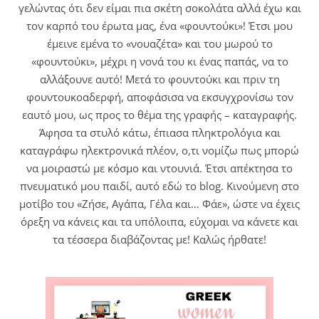
γελώντας ότι δεν είμαι πια σκέτη σοκολάτα αλλά έχω και
τον καρπό του έρωτα μας, ένα «φουντούκι»! Έτσι μου
έμεινε εμένα το «νουαζέτα» και του μωρού το
«φουντούκι», μέχρι η νονά του κι ένας παπάς, να το
αλλάξουνε αυτό! Μετά το φουντούκι και πριν τη
φουντουκοαδερφή, αποφάσισα να εκσυγχρονίσω τον
εαυτό μου, ως προς το θέμα της γραφής – καταγραφής.
Άφησα τα στυλό κάτω, έπιασα πληκτρολόγια και
καταγράφω ηλεκτρονικά πλέον, ο,τι νομίζω πως μπορώ
να μοιραστώ με κόσμο και ντουνιά. Έτσι απέκτησα το
πνευματικό μου παιδί, αυτό εδώ το blog. Κινούμενη στο
μοτίβο του «Ζήσε, Αγάπα, Γέλα και… Φάε», ώστε να έχεις
όρεξη να κάνεις και τα υπόλοιπα, εύχομαι να κάνετε και
τα τέσσερα διαβάζοντας με! Καλώς ήρθατε!