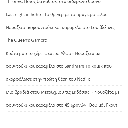
Thrones: Ποιος θα καθίσει στο σιδερένιο θρόνο;
Last night in Soho| Το θρίλερ με το πρόχειρο τέλος -
Νουαζέτα με φουντούκι και καραμέλα
στο
Εσύ βλέπεις
The Queen’s Gambit;
Κράτα μου το χέρι|Θέατρο Άλφα - Νουαζέτα με
φουντούκι και καραμέλα
στο
Sandman! Το κόμικ που
σκαρφάλωσε στην πρώτη θέση του Netflix
Μια βραδιά στου Μεταίχμιου τις Εκδόσεις! - Νουαζέτα με
φουντούκι και καραμέλα
στο
45 χρονών! Όου μάι Γκαντ!