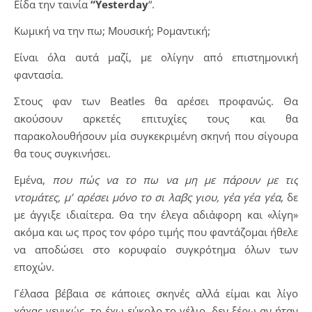
Είδα την ταινία
“Yesterday
“.
Κωμική να την πω; Μουσική; Ρομαντική;
Είναι όλα αυτά μαζί, με ολίγην από επιστημονική
φαντασία.
Στους φαν των Beatles θα αρέσει προφανώς. Θα
ακούσουν αρκετές επιτυχίες τους και θα
παρακολουθήσουν μία συγκεκριμένη σκηνή που σίγουρα
θα τους συγκινήσει.
Εμένα,
που πώς να το πω να μη με πάρουν με τις
ντομάτες, μ’ αρέσει μόνο το σι λαβς γιου, γέα γέα γέα
, δε
με άγγιξε ιδιαίτερα. Θα την έλεγα αδιάφορη και «λίγη»
ακόμα και ως προς τον φόρο τιμής που φαντάζομαι ήθελε
να αποδώσει στο κορυφαίο συγκρότημα όλων των
εποχών.
Γέλασα βέβαια σε κάποιες σκηνές αλλά είμαι και λίγο
χάχας γενικώς, το έχω εύκολο το γέλιο, δεν ξέρω αν ήταν