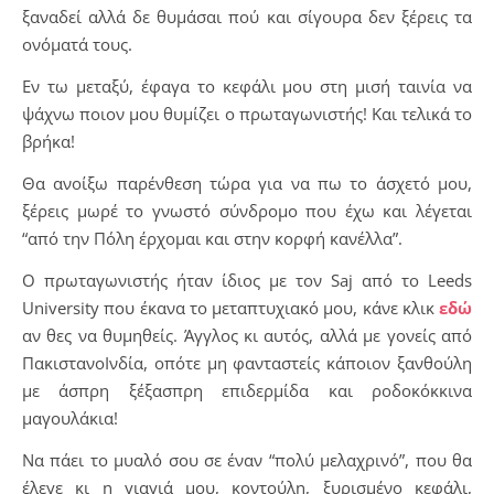
ξαναδεί αλλά δε θυμάσαι πού και σίγουρα δεν ξέρεις τα
ονόματά τους.
Εν τω μεταξύ, έφαγα το κεφάλι μου στη μισή ταινία να
ψάχνω ποιον μου θυμίζει ο πρωταγωνιστής! Και τελικά το
βρήκα!
Θα ανοίξω παρένθεση τώρα για να πω το άσχετό μου,
ξέρεις μωρέ το γνωστό σύνδρομο που έχω και λέγεται
“από την Πόλη έρχομαι και στην κορφή κανέλλα”.
Ο πρωταγωνιστής ήταν ίδιος με τον Saj από το Leeds
University που έκανα το μεταπτυχιακό μου, κάνε κλικ
εδώ
αν θες να θυμηθείς. Άγγλος κι αυτός, αλλά με γονείς από
ΠακιστανοΙνδία, οπότε μη φανταστείς κάποιον ξανθούλη
με άσπρη ξέξασπρη επιδερμίδα και ροδοκόκκινα
μαγουλάκια!
Να πάει το μυαλό σου σε έναν “πολύ μελαχρινό”, που θα
έλεγε κι η γιαγιά μου, κοντούλη, ξυρισμένο κεφάλι,