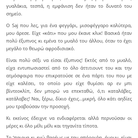
γυαλάκια, τεσπά, η εμφάνιση δεν ήταν το δυνατό του
σημείο.
Ο Saj που λες, για ένα φεγγάρι, μισοφέγγαρο καλύτερα,
μου άρεσε. Είχε «κάτι» που μου έκανε κλικ! Βασικά ήταν
πολύ έξυπνος κι εμένα το μυαλό του άλλου, όταν το έχει
μεγάλο το θεωρώ αφροδισιακό.
Είναι πολύ σέξι να είσαι έξυπνος! Εκτός από το μυαλό,
είχα εντυπωσιαστεί από το όλο άττιτιουντ του και την
ατμόσφαιρα που επικρατούσε σε ένα πάρτι του που με
είχε καλέσει, το οποίο μου είχε θυμίσει αρ εν μπι
βίντεοκλίπ, δεν μπορώ να επεκταθώ, ό,τι καταλάβες,
κατάλαβες! Ναι, ξέρω, δίκιο έχεις…μικρή, όλο κάτι αηδίες
μου τραβούσαν την προσοχή.
Κι εκείνος έδειχνε να ενδιαφέρεται αλλά περνούσαν οι
μέρες κι όλο μέλι μέλι και τηγανίτα τίποτα.
Το ‘παιρνα κι εγώ βαρέως με την απόρριψη, ήμουν, είμαι