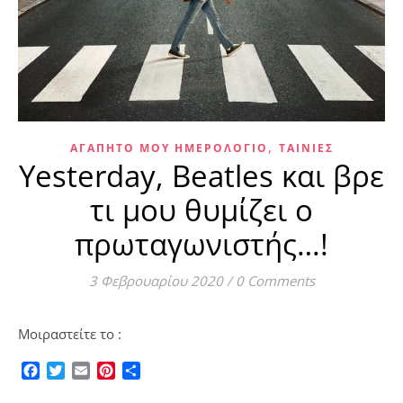
,
ΑΓΑΠΗΤΌ ΜΟΥ ΗΜΕΡΟΛΌΓΙΟ
ΤΑΙΝΊΕΣ
Yesterday, Beatles και βρε
τι μου θυμίζει ο
πρωταγωνιστής…!
3 Φεβρουαρίου 2020
/
0 Comments
Μοιραστείτε το :
Facebook
Twitter
Email
Pinterest
Μοιραστείτε