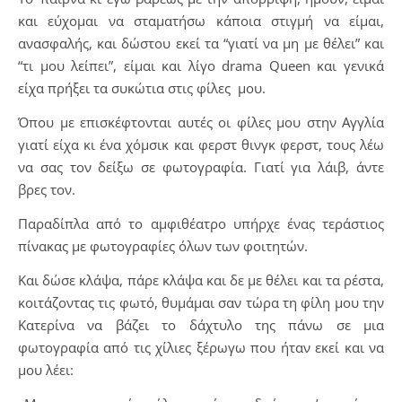
και εύχομαι να σταματήσω κάποια στιγμή να είμαι,
ανασφαλής, και δώστου εκεί τα “γιατί να μη με θέλει” και
“τι μου λείπει”, είμαι και λίγο drama Queen και γενικά
είχα πρήξει τα συκώτια στις φίλες μου.
Όπου με επισκέφτονται αυτές οι φίλες μου στην Αγγλία
γιατί είχα κι ένα χόμσικ και φερστ θινγκ φερστ, τους λέω
να σας τον δείξω σε φωτογραφία. Γιατί για λάιβ, άντε
βρες τον.
Παραδίπλα από το αμφιθέατρο υπήρχε ένας τεράστιος
πίνακας με φωτογραφίες όλων των φοιτητών.
Και δώσε κλάψα, πάρε κλάψα και δε με θέλει και τα ρέστα,
κοιτάζοντας τις φωτό, θυμάμαι σαν τώρα τη φίλη μου την
Κατερίνα να βάζει το δάχτυλο της πάνω σε μια
φωτογραφία από τις χίλιες ξέρωγω που ήταν εκεί και να
μου λέει: